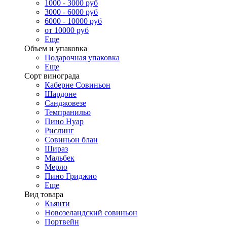
1000 - 3000 руб
3000 - 6000 руб
6000 - 10000 руб
от 10000 руб
Еще
Объем и упаковка
Подарочная упаковка
Еще
Сорт винограда
Каберне Совиньон
Шардоне
Санджовезе
Темпранильо
Пино Нуар
Рислинг
Совиньон блан
Шираз
Мальбек
Мерло
Пино Гриджио
Еще
Вид товара
Кьянти
Новозеландский совиньон
Портвейн