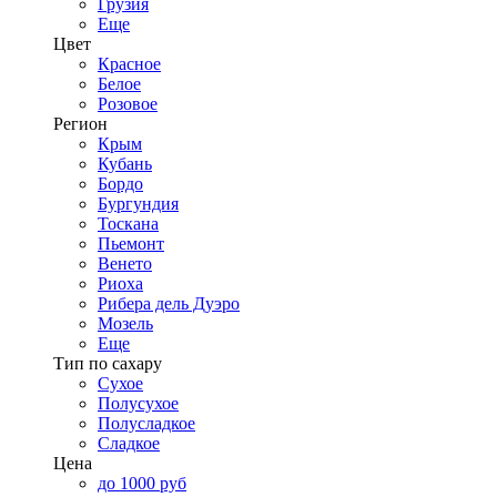
Грузия
Еще
Цвет
Красное
Белое
Розовое
Регион
Крым
Кубань
Бордо
Бургундия
Тоскана
Пьемонт
Венето
Риоха
Рибера дель Дуэро
Мозель
Еще
Тип по сахару
Сухое
Полусухое
Полусладкое
Сладкое
Цена
до 1000 руб