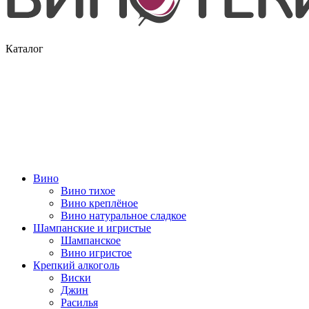
Каталог
Вино
Вино тихое
Вино креплёное
Вино натуральное сладкое
Шампанские и игристые
Шампанское
Вино игристое
Крепкий алкоголь
Виски
Джин
Расилья