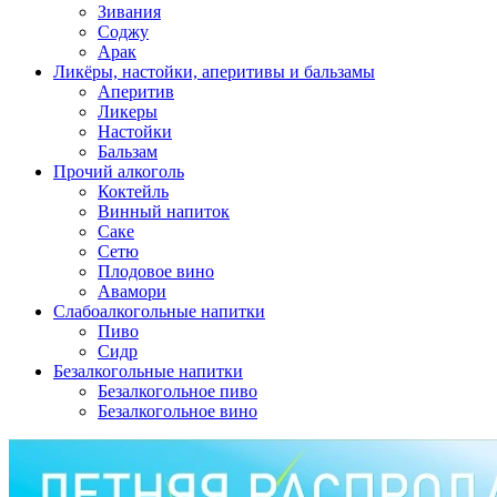
Зивания
Соджу
Арак
Ликёры, настойки, аперитивы и бальзамы
Аперитив
Ликеры
Настойки
Бальзам
Прочий алкоголь
Коктейль
Винный напиток
Саке
Сетю
Плодовое вино
Авамори
Слабоалкогольные напитки
Пиво
Сидр
Безалкогольные напитки
Безалкогольное пиво
Безалкогольное вино