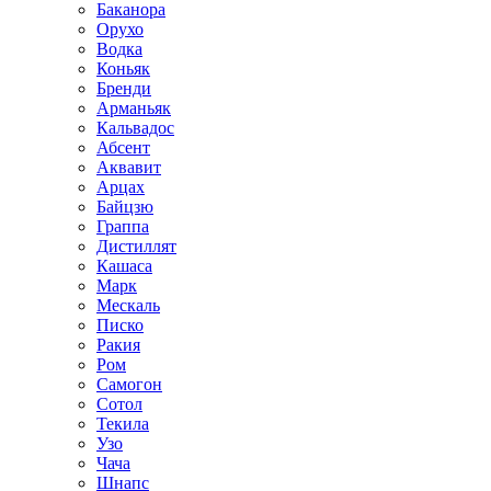
Баканора
Орухо
Водка
Коньяк
Бренди
Арманьяк
Кальвадос
Абсент
Аквавит
Арцах
Байцзю
Граппа
Дистиллят
Кашаса
Марк
Мескаль
Писко
Ракия
Ром
Самогон
Сотол
Текила
Узо
Чача
Шнапс