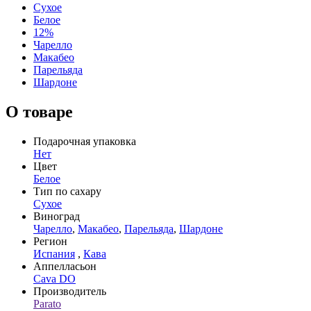
Сухое
Белое
12%
Чарелло
Макабео
Парельяда
Шардоне
О товаре
Подарочная упаковка
Нет
Цвет
Белое
Тип по сахару
Сухое
Виноград
Чарелло
,
Макабео
,
Парельяда
,
Шардоне
Регион
Испания
,
Кава
Аппелласьон
Cava DO
Производитель
Parato