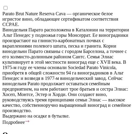
Parato Brut Nature Reserva Cava — органическое белое
игристое вино, обладающее сертификатом соответствия
CCPAE.
Винодельня Парато расположена в Каталонии на территории
Альт Пенедес у подножья горы Монсеррат. Ее виноградники
произрастают на глинисто-карбонатных почвах с
вкраплениями полевого шпата, песка и гранита. Корни
винодельни Парато связаны с городом Барселона, а точнее с
его холмисто-долинным районом Сантс. Семья Элиас
культивирует в этой местности виноград еще с XVII века. В
1975-м году ее члены основали Sociedad Parato Vinicola,
приобретя в общей сложности 94 га виноградников в Альт
Пенедес и возведя в 1977-м винодельческий завод. Сейчас
винодельня Parato продолжает оставаться семейным
предприятием, на нем работают трое братьев и сестра Элиас:
Хосеп, Монтсе, Эстер и Хорди. Они создают вино,
руководствуясь тремя принципами семьи Элиас — высокое
качество, собственноручно выращенный виноград и семейное
производство.
Выдержано на осадке в бутылке.
Подробнее