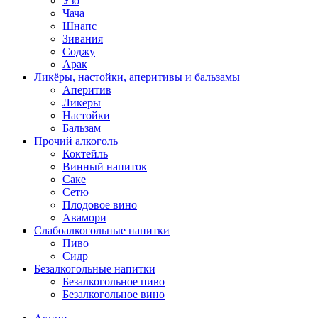
Узо
Чача
Шнапс
Зивания
Соджу
Арак
Ликёры, настойки, аперитивы и бальзамы
Аперитив
Ликеры
Настойки
Бальзам
Прочий алкоголь
Коктейль
Винный напиток
Саке
Сетю
Плодовое вино
Авамори
Слабоалкогольные напитки
Пиво
Сидр
Безалкогольные напитки
Безалкогольное пиво
Безалкогольное вино