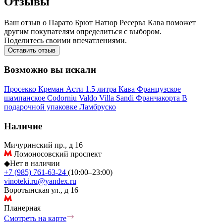
Отзывы
Ваш отзыв о Парато Брют Натюр Ресерва Кава поможет
другим покупателям определиться с выбором.
Поделитесь своими впечатлениями.
Оставить отзыв
Возможно вы искали
Просекко
Креман
Асти
1.5 литра
Кава
Французское
шампанское
Codorniu
Valdo
Villa Sandi
Франчакорта
В
подарочной упаковке
Ламбруско
Наличие
Мичуринский пр., д 16
Ломоносовский проспект
◆
Нет в наличии
+7 (985) 761-63-24
(10:00–23:00)
vinoteki.ru@yandex.ru
Воротынская ул., д 16
Планерная
Смотреть на карте