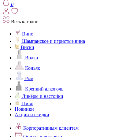
0
Весь каталог
Вино
Шампанское и игристые вина
Виски
Водка
Коньяк
Ром
Крепкий алкоголь
Ликёры и настойки
Пиво
Новинки
Акции и скидки
Корпоративным клиентам
Оплата и доставка