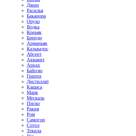
Джин
Расилья
Баканора
Орухо
Водка
Коньяк
Бренди
Арманьяк
Кальвадос
Абсент
Аквавит
Арцах
Байцзю
Граппа
Дистиллят
Кашаса
Марк
Мескаль
Писко
Ракия
Ром
Самогон
Сотол
Текила