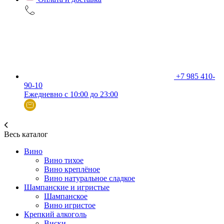
+7 985 410-
90-10
Ежедневно с 10:00 до 23:00
Весь каталог
Вино
Вино тихое
Вино креплёное
Вино натуральное сладкое
Шампанские и игристые
Шампанское
Вино игристое
Крепкий алкоголь
Виски