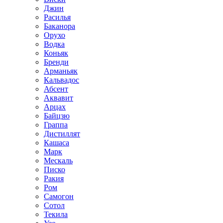
Джин
Расилья
Баканора
Орухо
Водка
Коньяк
Бренди
Арманьяк
Кальвадос
Абсент
Аквавит
Арцах
Байцзю
Граппа
Дистиллят
Кашаса
Марк
Мескаль
Писко
Ракия
Ром
Самогон
Сотол
Текила