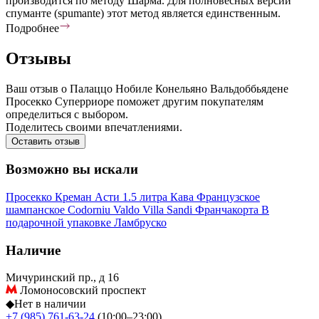
производится по методу Шарма. Для полновесных версий
спуманте (spumante) этот метод является единственным.
Подробнее
Отзывы
Ваш отзыв о Палаццо Нобиле Конельяно Вальдоббьядене
Просекко Суперриоре поможет другим покупателям
определиться с выбором.
Поделитесь своими впечатлениями.
Оставить отзыв
Возможно вы искали
Просекко
Креман
Асти
1.5 литра
Кава
Французское
шампанское
Codorniu
Valdo
Villa Sandi
Франчакорта
В
подарочной упаковке
Ламбруско
Наличие
Мичуринский пр., д 16
Ломоносовский проспект
◆
Нет в наличии
+7 (985) 761-63-24
(10:00–23:00)