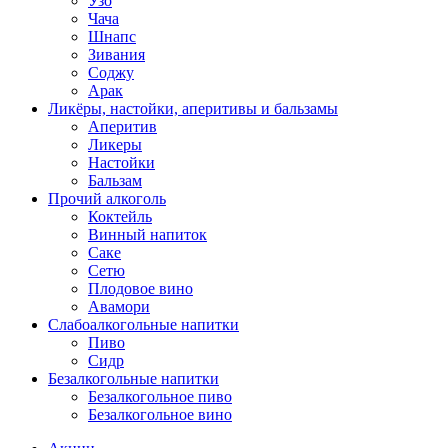
Узо
Чача
Шнапс
Зивания
Соджу
Арак
Ликёры, настойки, аперитивы и бальзамы
Аперитив
Ликеры
Настойки
Бальзам
Прочий алкоголь
Коктейль
Винный напиток
Саке
Сетю
Плодовое вино
Авамори
Слабоалкогольные напитки
Пиво
Сидр
Безалкогольные напитки
Безалкогольное пиво
Безалкогольное вино