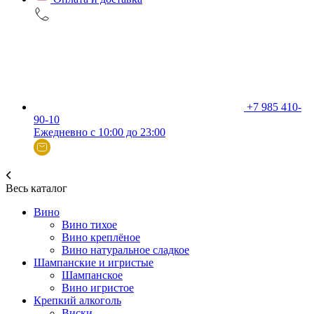
+7 985 410-
90-10
Ежедневно с 10:00 до 23:00
Весь каталог
Вино
Вино тихое
Вино креплёное
Вино натуральное сладкое
Шампанские и игристые
Шампанское
Вино игристое
Крепкий алкоголь
Виски