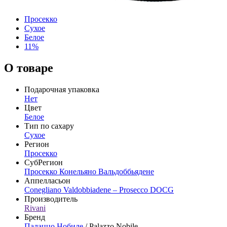
Просекко
Сухое
Белое
11%
О товаре
Подарочная упаковка
Нет
Цвет
Белое
Тип по сахару
Сухое
Регион
Просекко
СубРегион
Просекко Конельяно Вальдоббьядене
Аппелласьон
Conegliano Valdobbiadene – Prosecco DOCG
Производитель
Rivani
Бренд
Палаццо Нобиле
/ Palazzo Nobile