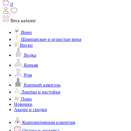
0
Весь каталог
Вино
Шампанское и игристые вина
Виски
Водка
Коньяк
Ром
Крепкий алкоголь
Ликёры и настойки
Пиво
Новинки
Акции и скидки
Корпоративным клиентам
Оплата и доставка