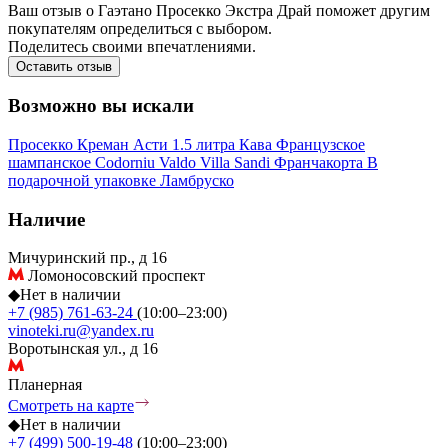
Ваш отзыв о Гаэтано Просекко Экстра Драй поможет другим
покупателям определиться с выбором.
Поделитесь своими впечатлениями.
Оставить отзыв
Возможно вы искали
Просекко
Креман
Асти
1.5 литра
Кава
Французское
шампанское
Codorniu
Valdo
Villa Sandi
Франчакорта
В
подарочной упаковке
Ламбруско
Наличие
Мичуринский пр., д 16
Ломоносовский проспект
◆
Нет в наличии
+7 (985) 761-63-24
(10:00–23:00)
vinoteki.ru@yandex.ru
Воротынская ул., д 16
Планерная
Смотреть на карте
◆
Нет в наличии
+7 (499) 500-19-48
(10:00–23:00)