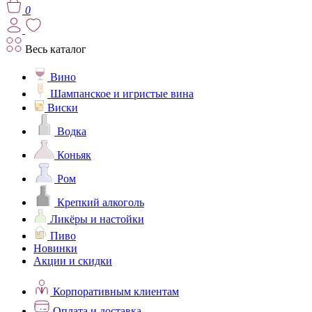
0
Весь каталог
Вино
Шампанское и игристые вина
Виски
Водка
Коньяк
Ром
Крепкий алкоголь
Ликёры и настойки
Пиво
Новинки
Акции и скидки
Корпоративным клиентам
Оплата и доставка