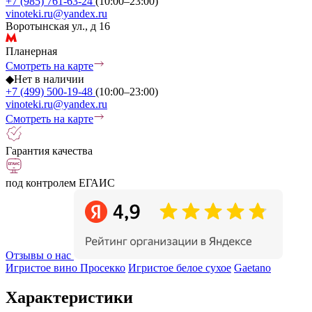
+7 (985) 761-63-24
(10:00–23:00)
vinoteki.ru@yandex.ru
Воротынская ул., д 16
Планерная
Смотреть на карте
◆
Нет в наличии
+7 (499) 500-19-48
(10:00–23:00)
vinoteki.ru@yandex.ru
Смотреть на карте
Гарантия качества
под контролем ЕГАИС
Отзывы о нас
Игристое вино Просекко
Игристое белое сухое
Gaetano
Характеристики