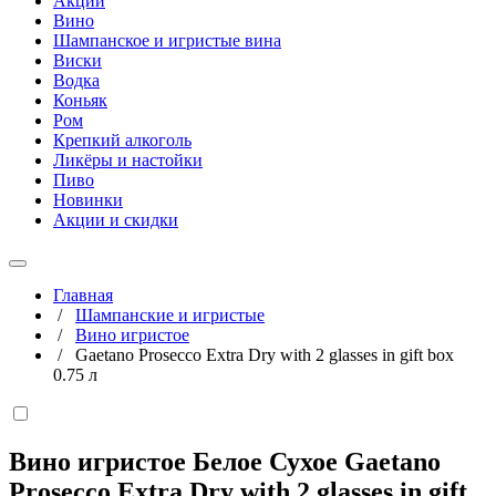
Акции
Вино
Шампанское и игристые вина
Виски
Водка
Коньяк
Ром
Крепкий алкоголь
Ликёры и настойки
Пиво
Новинки
Акции и скидки
Главная
/
Шампанские и игристые
/
Вино игристое
/
Gaetano Prosecco Extra Dry with 2 glasses in gift box
0.75 л
Вино игристое Белое Сухое Gaetano
Prosecco Extra Dry with 2 glasses in gift