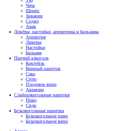
Узо
Чача
Шнапс
Зивания
Соджу
Арак
Ликёры, настойки, аперитивы и бальзамы
Аперитив
Ликеры
Настойки
Бальзам
Прочий алкоголь
Коктейль
Винный напиток
Саке
Сетю
Плодовое вино
Авамори
Слабоалкогольные напитки
Пиво
Сидр
Безалкогольные напитки
Безалкогольное пиво
Безалкогольное вино