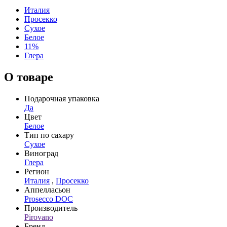
Италия
Просекко
Сухое
Белое
11%
Глера
О товаре
Подарочная упаковка
Да
Цвет
Белое
Тип по сахару
Сухое
Виноград
Глера
Регион
Италия
,
Просекко
Аппелласьон
Prosecco DOC
Производитель
Pirovano
Бренд