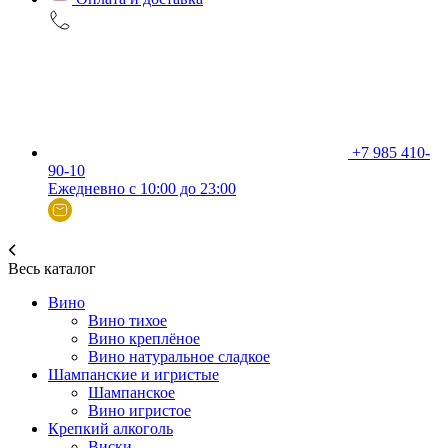
+7 985 410-
90-10
Ежедневно с 10:00 до 23:00
Весь каталог
Вино
Вино тихое
Вино креплёное
Вино натуральное сладкое
Шампанские и игристые
Шампанское
Вино игристое
Крепкий алкоголь
Виски