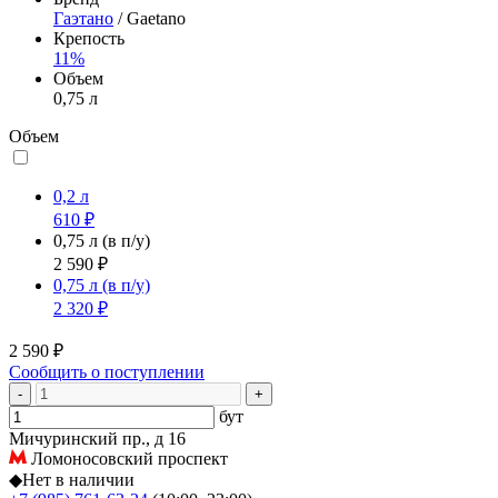
Гаэтано
/ Gaetano
Крепость
11%
Объем
0,75 л
Объем
0,2 л
610 ₽
0,75 л
(в п/у)
2 590 ₽
0,75 л
(в п/у)
2 320 ₽
2 590 ₽
Сообщить о поступлении
-
+
бут
Мичуринский пр., д 16
Ломоносовский проспект
◆
Нет в наличии