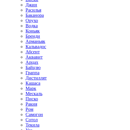
Джин
Расилья
Баканора
Орухо
Водка
Коньяк
Бренди
Арманьяк
Кальвадос
Абсент
Аквавит
Арцах
Байцзю
Граппа
Дистиллят
Кашаса
Марк
Мескаль
Писко
Ракия
Ром
Самогон
Сотол
Текила