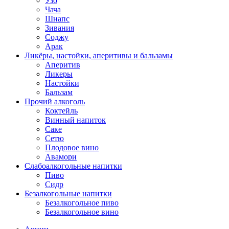
Узо
Чача
Шнапс
Зивания
Соджу
Арак
Ликёры, настойки, аперитивы и бальзамы
Аперитив
Ликеры
Настойки
Бальзам
Прочий алкоголь
Коктейль
Винный напиток
Саке
Сетю
Плодовое вино
Авамори
Слабоалкогольные напитки
Пиво
Сидр
Безалкогольные напитки
Безалкогольное пиво
Безалкогольное вино