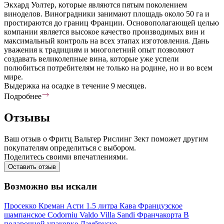
Экхард Уолтер, которые являются пятым поколением
виноделов. Виноградники занимают площадь около 50 га и
простираются до границ Франции. Основополагающей целью
компании является высокое качество производимых вин и
максимальный контроль на всех этапах изготовления. Дань
уважения к традициям и многолетний опыт позволяют
создавать великолепные вина, которые уже успели
полюбиться потребителям не только на родине, но и во всем
мире.
Выдержка на осадке в течение 9 месяцев.
Подробнее
Отзывы
Ваш отзыв о Фритц Вальтер Рислинг Зект поможет другим
покупателям определиться с выбором.
Поделитесь своими впечатлениями.
Оставить отзыв
Возможно вы искали
Просекко
Креман
Асти
1.5 литра
Кава
Французское
шампанское
Codorniu
Valdo
Villa Sandi
Франчакорта
В
подарочной упаковке
Ламбруско