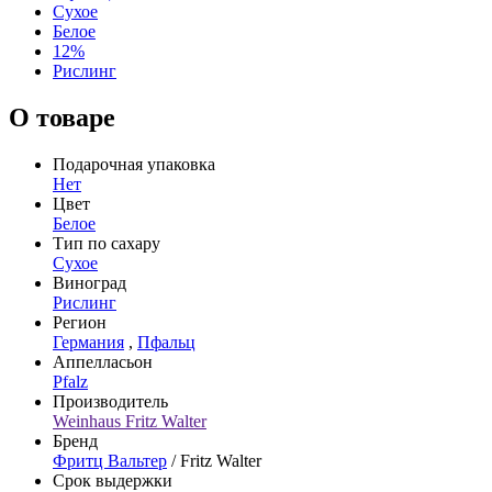
Сухое
Белое
12%
Рислинг
О товаре
Подарочная упаковка
Нет
Цвет
Белое
Тип по сахару
Сухое
Виноград
Рислинг
Регион
Германия
,
Пфальц
Аппелласьон
Pfalz
Производитель
Weinhaus Fritz Walter
Бренд
Фритц Вальтер
/ Fritz Walter
Срок выдержки