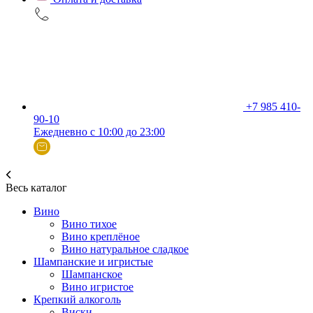
+7 985 410-
90-10
Ежедневно с 10:00 до 23:00
Весь каталог
Вино
Вино тихое
Вино креплёное
Вино натуральное сладкое
Шампанские и игристые
Шампанское
Вино игристое
Крепкий алкоголь
Виски