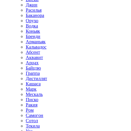
Джин
Расилья
Баканора
Орухо
Водка
Коньяк
Бренди
Арманьяк
Кальвадос
Абсент
Аквавит
Арцах
Байцзю
Граппа
Дистиллят
Кашаса
Марк
Мескаль
Писко
Ракия
Ром
Самогон
Сотол
Текила