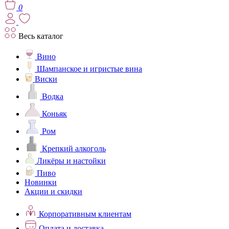
0
Весь каталог
Вино
Шампанское и игристые вина
Виски
Водка
Коньяк
Ром
Крепкий алкоголь
Ликёры и настойки
Пиво
Новинки
Акции и скидки
Корпоративным клиентам
Оплата и доставка