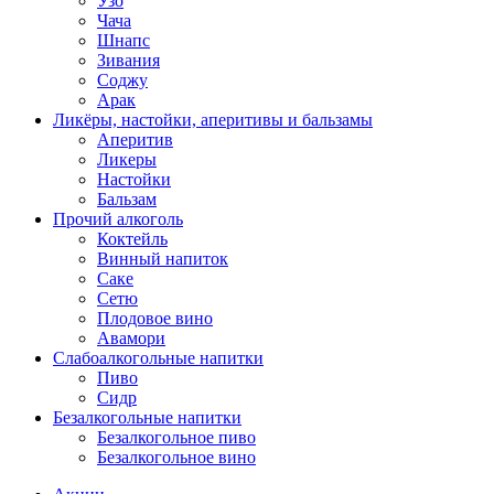
Узо
Чача
Шнапс
Зивания
Соджу
Арак
Ликёры, настойки, аперитивы и бальзамы
Аперитив
Ликеры
Настойки
Бальзам
Прочий алкоголь
Коктейль
Винный напиток
Саке
Сетю
Плодовое вино
Авамори
Слабоалкогольные напитки
Пиво
Сидр
Безалкогольные напитки
Безалкогольное пиво
Безалкогольное вино