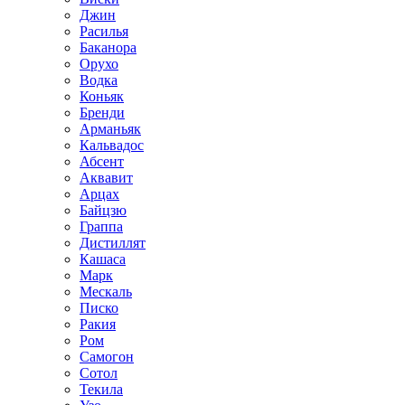
Джин
Расилья
Баканора
Орухо
Водка
Коньяк
Бренди
Арманьяк
Кальвадос
Абсент
Аквавит
Арцах
Байцзю
Граппа
Дистиллят
Кашаса
Марк
Мескаль
Писко
Ракия
Ром
Самогон
Сотол
Текила