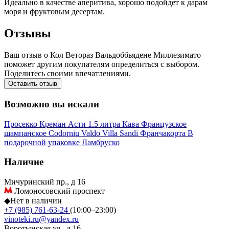
Идеально в качестве аперитива, хорошо подойдет к дарам
моря и фруктовым десертам.
Отзывы
Ваш отзыв о Кол Ветораз Вальдоббьядене Миллезимато
поможет другим покупателям определиться с выбором.
Поделитесь своими впечатлениями.
Оставить отзыв
Возможно вы искали
Просекко
Креман
Асти
1.5 литра
Кава
Французское
шампанское
Codorniu
Valdo
Villa Sandi
Франчакорта
В
подарочной упаковке
Ламбруско
Наличие
Мичуринский пр., д 16
Ломоносовский проспект
◆
Нет в наличии
+7 (985) 761-63-24
(10:00–23:00)
vinoteki.ru@yandex.ru
Воротынская ул., д 16