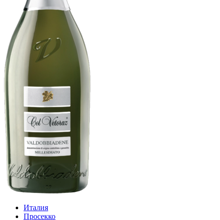
Италия
Просекко