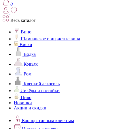
0
Весь каталог
Вино
Шампанское и игристые вина
Виски
Водка
Коньяк
Ром
Крепкий алкоголь
Ликёры и настойки
Пиво
Новинки
Акции и скидки
Корпоративным клиентам
Оплата и доставка