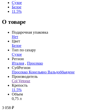
Сухое
Белое
11.5%
О товаре
Подарочная упаковка
Нет
Цвет
Белое
Тип по сахару
Сухое
Регион
Италия
,
Просекко
СубРегион
Просекко Конельяно Вальдоббьядене
Производитель
Col Vetoraz
Крепость
11.5%
Объем
0,75 л
3 058 ₽