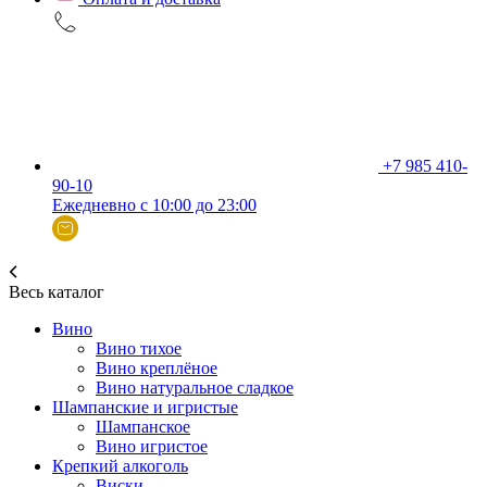
+7 985 410-
90-10
Ежедневно с 10:00 до 23:00
Весь каталог
Вино
Вино тихое
Вино креплёное
Вино натуральное сладкое
Шампанские и игристые
Шампанское
Вино игристое
Крепкий алкоголь
Виски