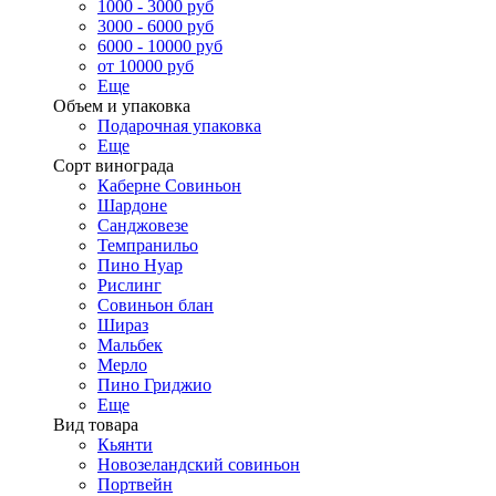
1000 - 3000 руб
3000 - 6000 руб
6000 - 10000 руб
от 10000 руб
Еще
Объем и упаковка
Подарочная упаковка
Еще
Сорт винограда
Каберне Совиньон
Шардоне
Санджовезе
Темпранильо
Пино Нуар
Рислинг
Совиньон блан
Шираз
Мальбек
Мерло
Пино Гриджио
Еще
Вид товара
Кьянти
Новозеландский совиньон
Портвейн