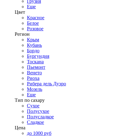
Грузия
Еще
Цвет
Красное
Белое
Розовое
Регион
Крым
Кубань
Бордо
Бургундия
Тоскана
Пьемонт
Венето
Риоха
Рибера дель Дуэро
Мозель
Еще
Тип по сахару
Сухое
Полусухое
Полусладкое
Сладкое
Цена
до 1000 руб