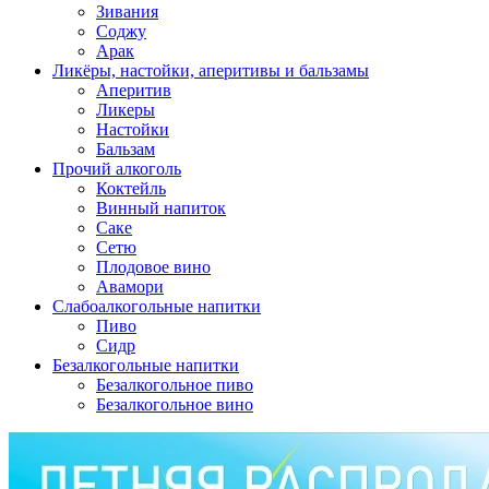
Зивания
Соджу
Арак
Ликёры, настойки, аперитивы и бальзамы
Аперитив
Ликеры
Настойки
Бальзам
Прочий алкоголь
Коктейль
Винный напиток
Саке
Сетю
Плодовое вино
Авамори
Слабоалкогольные напитки
Пиво
Сидр
Безалкогольные напитки
Безалкогольное пиво
Безалкогольное вино