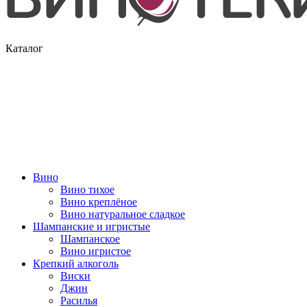
Каталог
Вино
Вино тихое
Вино креплёное
Вино натуральное сладкое
Шампанские и игристые
Шампанское
Вино игристое
Крепкий алкоголь
Виски
Джин
Расилья