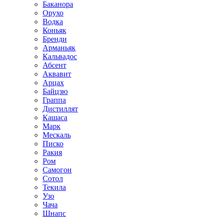
Баканора
Орухо
Водка
Коньяк
Бренди
Арманьяк
Кальвадос
Абсент
Аквавит
Арцах
Байцзю
Граппа
Дистиллят
Кашаса
Марк
Мескаль
Писко
Ракия
Ром
Самогон
Сотол
Текила
Узо
Чача
Шнапс