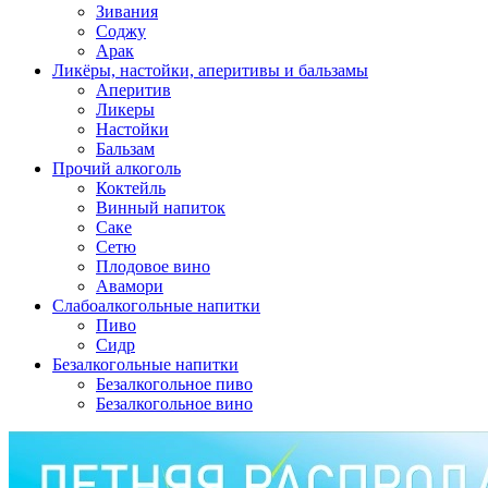
Зивания
Соджу
Арак
Ликёры, настойки, аперитивы и бальзамы
Аперитив
Ликеры
Настойки
Бальзам
Прочий алкоголь
Коктейль
Винный напиток
Саке
Сетю
Плодовое вино
Авамори
Слабоалкогольные напитки
Пиво
Сидр
Безалкогольные напитки
Безалкогольное пиво
Безалкогольное вино