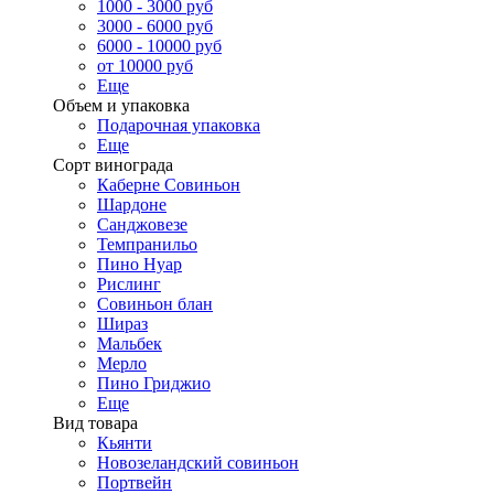
1000 - 3000 руб
3000 - 6000 руб
6000 - 10000 руб
от 10000 руб
Еще
Объем и упаковка
Подарочная упаковка
Еще
Сорт винограда
Каберне Совиньон
Шардоне
Санджовезе
Темпранильо
Пино Нуар
Рислинг
Совиньон блан
Шираз
Мальбек
Мерло
Пино Гриджио
Еще
Вид товара
Кьянти
Новозеландский совиньон
Портвейн