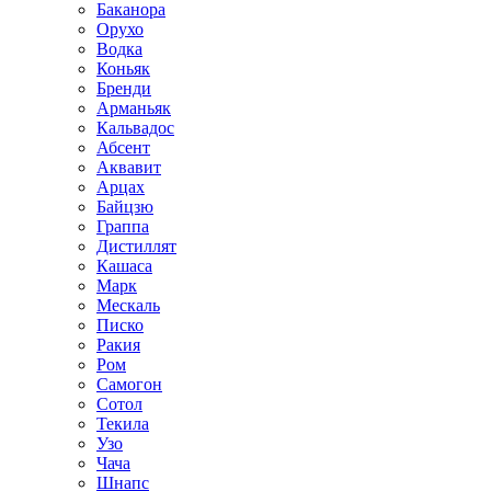
Баканора
Орухо
Водка
Коньяк
Бренди
Арманьяк
Кальвадос
Абсент
Аквавит
Арцах
Байцзю
Граппа
Дистиллят
Кашаса
Марк
Мескаль
Писко
Ракия
Ром
Самогон
Сотол
Текила
Узо
Чача
Шнапс