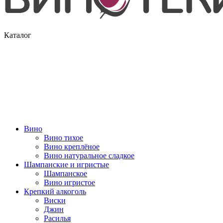
Каталог
Вино
Вино тихое
Вино креплёное
Вино натуральное сладкое
Шампанские и игристые
Шампанское
Вино игристое
Крепкий алкоголь
Виски
Джин
Расилья