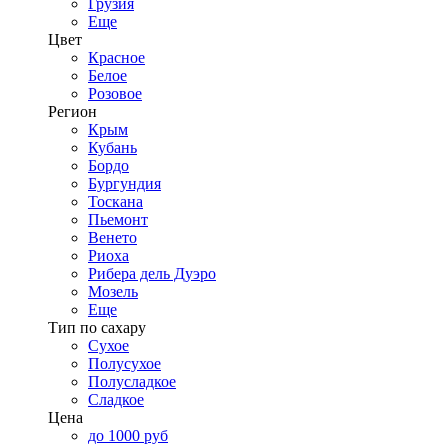
Грузия
Еще
Цвет
Красное
Белое
Розовое
Регион
Крым
Кубань
Бордо
Бургундия
Тоскана
Пьемонт
Венето
Риоха
Рибера дель Дуэро
Мозель
Еще
Тип по сахару
Сухое
Полусухое
Полусладкое
Сладкое
Цена
до 1000 руб