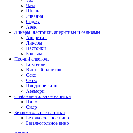
Узо
Чача
Шнапс
Зивания
Соджу
Арак
Ликёры, настойки, аперитивы и бальзамы
Аперитив
Ликеры
Настойки
Бальзам
Прочий алкоголь
Коктейль
Винный напиток
Саке
Сетю
Плодовое вино
Авамори
Слабоалкогольные напитки
Пиво
Сидр
Безалкогольные напитки
Безалкогольное пиво
Безалкогольное вино