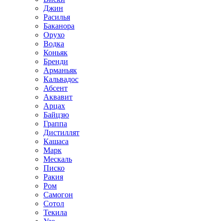
Джин
Расилья
Баканора
Орухо
Водка
Коньяк
Бренди
Арманьяк
Кальвадос
Абсент
Аквавит
Арцах
Байцзю
Граппа
Дистиллят
Кашаса
Марк
Мескаль
Писко
Ракия
Ром
Самогон
Сотол
Текила