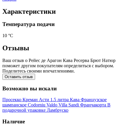
Характеристики
Температура подачи
10 °С
Отзывы
Ваш отзыв о Рейес де Арагон Кава Ресерва Брют Натюр
поможет другим покупателям определиться с выбором.
Поделитесь своими впечатлениями.
Оставить отзыв
Возможно вы искали
Просекко
Креман
Асти
1.5 литра
Кава
Французское
шампанское
Codorniu
Valdo
Villa Sandi
Франчакорта
В
подарочной упаковке
Ламбруско
Наличие