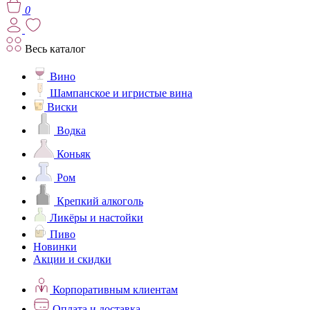
0
Весь каталог
Вино
Шампанское и игристые вина
Виски
Водка
Коньяк
Ром
Крепкий алкоголь
Ликёры и настойки
Пиво
Новинки
Акции и скидки
Корпоративным клиентам
Оплата и доставка