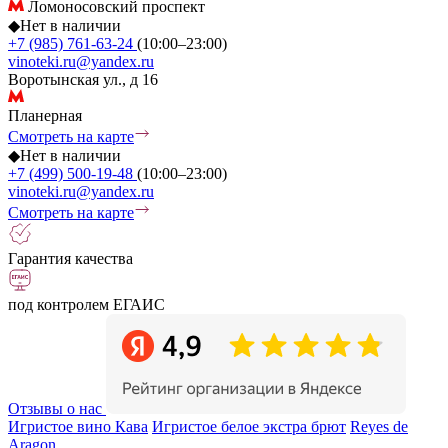
Ломоносовский проспект
◆
Нет в наличии
+7 (985) 761-63-24
(10:00–23:00)
vinoteki.ru@yandex.ru
Воротынская ул., д 16
Планерная
Смотреть на карте
◆
Нет в наличии
+7 (499) 500-19-48
(10:00–23:00)
vinoteki.ru@yandex.ru
Смотреть на карте
Гарантия качества
под контролем ЕГАИС
Отзывы о нас
Игристое вино Кава
Игристое белое экстра брют
Reyes de
Aragon