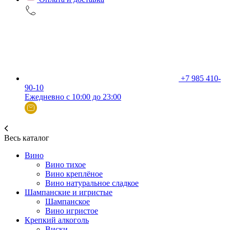
+7 985 410-
90-10
Ежедневно с 10:00 до 23:00
Весь каталог
Вино
Вино тихое
Вино креплёное
Вино натуральное сладкое
Шампанские и игристые
Шампанское
Вино игристое
Крепкий алкоголь
Виски