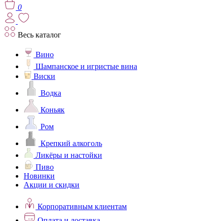
0
Весь каталог
Вино
Шампанское и игристые вина
Виски
Водка
Коньяк
Ром
Крепкий алкоголь
Ликёры и настойки
Пиво
Новинки
Акции и скидки
Корпоративным клиентам
Оплата и доставка