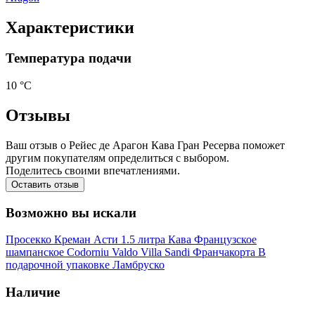
Характеристики
Температура подачи
10 °С
Отзывы
Ваш отзыв о Рейес де Арагон Кава Гран Ресерва поможет
другим покупателям определиться с выбором.
Поделитесь своими впечатлениями.
Оставить отзыв
Возможно вы искали
Просекко
Креман
Асти
1.5 литра
Кава
Французское
шампанское
Codorniu
Valdo
Villa Sandi
Франчакорта
В
подарочной упаковке
Ламбруско
Наличие