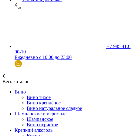
+7 985 410-
90-10
Ежедневно с 10:00 до 23:00
Весь каталог
Вино
Вино тихое
Вино креплёное
Вино натуральное сладкое
Шампанские и игристые
Шампанское
Вино игристое
Крепкий алкоголь
Виски