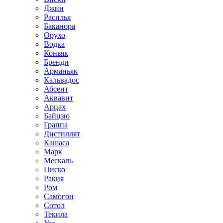
Джин
Расилья
Баканора
Орухо
Водка
Коньяк
Бренди
Арманьяк
Кальвадос
Абсент
Аквавит
Арцах
Байцзю
Граппа
Дистиллят
Кашаса
Марк
Мескаль
Писко
Ракия
Ром
Самогон
Сотол
Текила