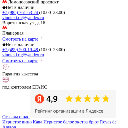
Ломоносовский проспект
◆
Нет в наличии
+7 (985) 761-63-24
(10:00–23:00)
vinoteki.ru@yandex.ru
Воротынская ул., д 16
Планерная
Смотреть на карте
◆
Нет в наличии
+7 (499) 500-19-48
(10:00–23:00)
vinoteki.ru@yandex.ru
Смотреть на карте
Гарантия качества
под контролем ЕГАИС
Отзывы о нас
Игристое вино Кава
Игристое белое экстра брют
Reyes de
Aragon