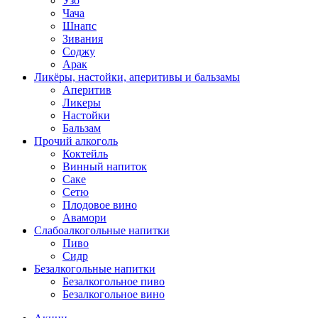
Узо
Чача
Шнапс
Зивания
Соджу
Арак
Ликёры, настойки, аперитивы и бальзамы
Аперитив
Ликеры
Настойки
Бальзам
Прочий алкоголь
Коктейль
Винный напиток
Саке
Сетю
Плодовое вино
Авамори
Слабоалкогольные напитки
Пиво
Сидр
Безалкогольные напитки
Безалкогольное пиво
Безалкогольное вино