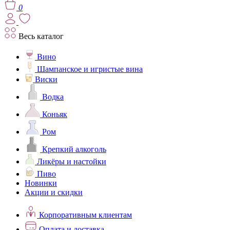
0
Весь каталог
Вино
Шампанское и игристые вина
Виски
Водка
Коньяк
Ром
Крепкий алкоголь
Ликёры и настойки
Пиво
Новинки
Акции и скидки
Корпоративным клиентам
Оплата и доставка