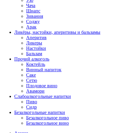
Узо
Чача
Шнапс
Зивания
Соджу
Арак
Ликёры, настойки, аперитивы и бальзамы
Аперитив
Ликеры
Настойки
Бальзам
Прочий алкоголь
Коктейль
Винный напиток
Саке
Сетю
Плодовое вино
Авамори
Слабоалкогольные напитки
Пиво
Сидр
Безалкогольные напитки
Безалкогольное пиво
Безалкогольное вино