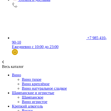
+7 985 410-
90-10
Ежедневно с 10:00 до 23:00
Весь каталог
Вино
Вино тихое
Вино креплёное
Вино натуральное сладкое
Шампанские и игристые
Шампанское
Вино игристое
Крепкий алкоголь
Виски