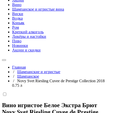
Акции
Вино
Шампанское и игристые вина
Виски
Водка
Коньяк
Ром
Крепкий алкоголь
Ликёры и настойки
Пиво
Новинки
Акции и скидки
Главная
/
Шампанские и игристые
/
Шампанское
/
Novy Svet Riesling Cuvee de Prestige Collection 2018
0.75 л
Вино игристое Белое Экстра Брют
Novy Svet Riesling Cuvee de Prestige