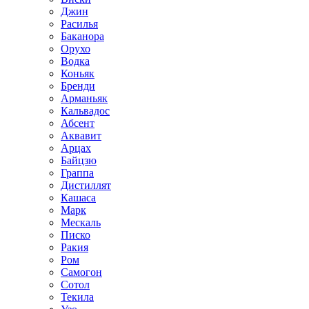
Джин
Расилья
Баканора
Орухо
Водка
Коньяк
Бренди
Арманьяк
Кальвадос
Абсент
Аквавит
Арцах
Байцзю
Граппа
Дистиллят
Кашаса
Марк
Мескаль
Писко
Ракия
Ром
Самогон
Сотол
Текила