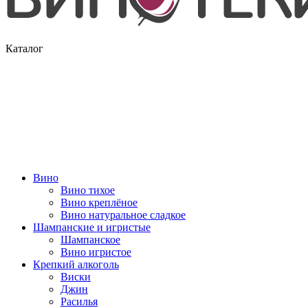
Каталог
Вино
Вино тихое
Вино креплёное
Вино натуральное сладкое
Шампанские и игристые
Шампанское
Вино игристое
Крепкий алкоголь
Виски
Джин
Расилья