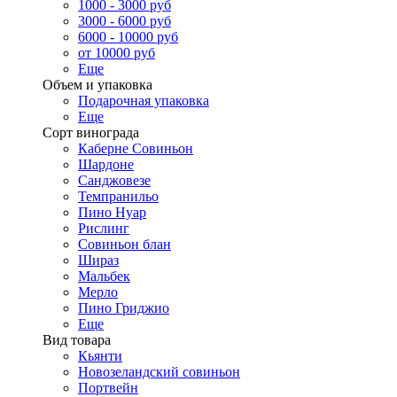
1000 - 3000 руб
3000 - 6000 руб
6000 - 10000 руб
от 10000 руб
Еще
Объем и упаковка
Подарочная упаковка
Еще
Сорт винограда
Каберне Совиньон
Шардоне
Санджовезе
Темпранильо
Пино Нуар
Рислинг
Совиньон блан
Шираз
Мальбек
Мерло
Пино Гриджио
Еще
Вид товара
Кьянти
Новозеландский совиньон
Портвейн