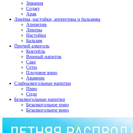
Зивания
Соджу
Арак
Ликёры, настойки, аперитивы и бальзамы
Аперитив
Ликеры
Настойки
Бальзам
Прочий алкоголь
Коктейль
Винный напиток
Саке
Сетю
Плодовое вино
Авамори
Слабоалкогольные напитки
Пиво
Сидр
Безалкогольные напитки
Безалкогольное пиво
Безалкогольное вино