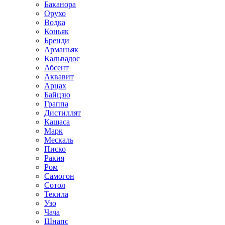
Баканора
Орухо
Водка
Коньяк
Бренди
Арманьяк
Кальвадос
Абсент
Аквавит
Арцах
Байцзю
Граппа
Дистиллят
Кашаса
Марк
Мескаль
Писко
Ракия
Ром
Самогон
Сотол
Текила
Узо
Чача
Шнапс