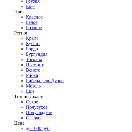
Грузия
Еще
Цвет
Красное
Белое
Розовое
Регион
Крым
Кубань
Бордо
Бургундия
Тоскана
Пьемонт
Венето
Риоха
Рибера дель Дуэро
Мозель
Еще
Тип по сахару
Сухое
Полусухое
Полусладкое
Сладкое
Цена
до 1000 руб