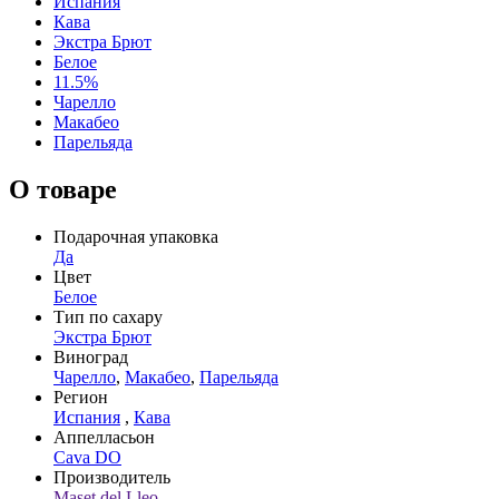
Испания
Кава
Экстра Брют
Белое
11.5%
Чарелло
Макабео
Парельяда
О товаре
Подарочная упаковка
Да
Цвет
Белое
Тип по сахару
Экстра Брют
Виноград
Чарелло
,
Макабео
,
Парельяда
Регион
Испания
,
Кава
Аппелласьон
Cava DO
Производитель
Maset del Lleo