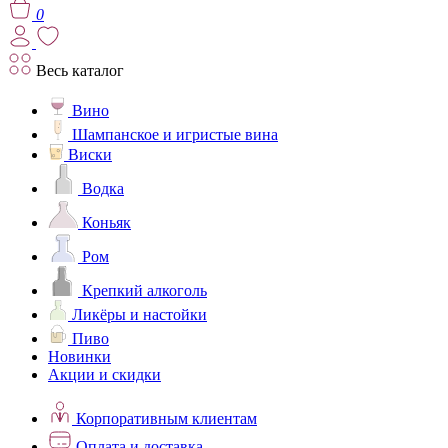
0
Весь каталог
Вино
Шампанское и игристые вина
Виски
Водка
Коньяк
Ром
Крепкий алкоголь
Ликёры и настойки
Пиво
Новинки
Акции и скидки
Корпоративным клиентам
Оплата и доставка