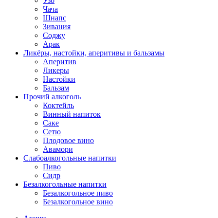
Узо
Чача
Шнапс
Зивания
Соджу
Арак
Ликёры, настойки, аперитивы и бальзамы
Аперитив
Ликеры
Настойки
Бальзам
Прочий алкоголь
Коктейль
Винный напиток
Саке
Сетю
Плодовое вино
Авамори
Слабоалкогольные напитки
Пиво
Сидр
Безалкогольные напитки
Безалкогольное пиво
Безалкогольное вино