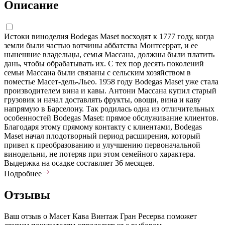
Описание
Истоки виноделия Bodegas Maset восходят к 1777 году, когда
земли были частью вотчины аббатства Монтсеррат, и ее
нынешние владельцы, семья Массана, должны были платить
дань, чтобы обрабатывать их. С тех пор десять поколений
семьи Массана были связаны с сельским хозяйством в
поместье Масет-дель-Льео. 1958 году Bodegas Maset уже стала
производителем вина и кавы. Антони Массана купил старый
грузовик и начал доставлять фрукты, овощи, вина и каву
напрямую в Барселону. Так родилась одна из отличительных
особенностей Bodegas Maset: прямое обслуживание клиентов.
Благодаря этому прямому контакту с клиентами, Bodegas
Maset начал плодотворный период расширения, который
привел к преобразованию и улучшению первоначальной
винодельни, не потеряв при этом семейного характера.
Выдержка на осадке составляет 36 месяцев.
Подробнее
Отзывы
Ваш отзыв о Масет Кава Винтаж Гран Ресерва поможет