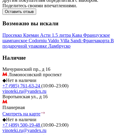
другим покупателям определиться с выбором.
Поделитесь своими впечатлениями.
Оставить отзыв
Возможно вы искали
Просекко
Креман
Асти
1.5 литра
Кава
Французское
шампанское
Codorniu
Valdo
Villa Sandi
Франчакорта
В
подарочной упаковке
Ламбруско
Наличие
Мичуринский пр., д 16
Ломоносовский проспект
◆
Нет в наличии
+7 (985) 761-63-24
(10:00–23:00)
vinoteki.ru@yandex.ru
Воротынская ул., д 16
Планерная
Смотреть на карте
◆
Нет в наличии
+7 (499) 500-19-48
(10:00–23:00)
vinoteki.ru@yandex.ru