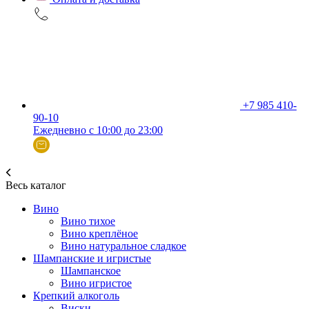
+7 985 410-
90-10
Ежедневно с 10:00 до 23:00
Весь каталог
Вино
Вино тихое
Вино креплёное
Вино натуральное сладкое
Шампанские и игристые
Шампанское
Вино игристое
Крепкий алкоголь
Виски