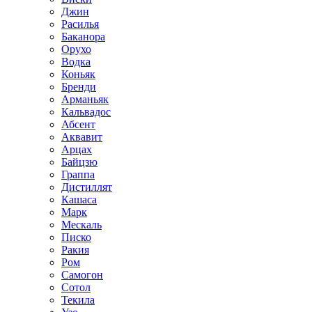
Джин
Расилья
Баканора
Орухо
Водка
Коньяк
Бренди
Арманьяк
Кальвадос
Абсент
Аквавит
Арцах
Байцзю
Граппа
Дистиллят
Кашаса
Марк
Мескаль
Писко
Ракия
Ром
Самогон
Сотол
Текила