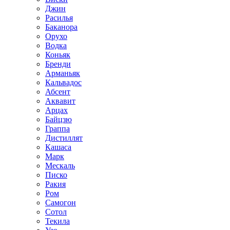
Джин
Расилья
Баканора
Орухо
Водка
Коньяк
Бренди
Арманьяк
Кальвадос
Абсент
Аквавит
Арцах
Байцзю
Граппа
Дистиллят
Кашаса
Марк
Мескаль
Писко
Ракия
Ром
Самогон
Сотол
Текила