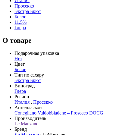
Италия
Просекко
Экстра Брют
Белое
11.5%
Глера
О товаре
Подарочная упаковка
Нет
Цвет
Белое
Тип по сахару
Экстра Брют
Виноград
Глера
Регион
Италия
,
Просекко
Аппелласьон
Conegliano Valdobbiadene – Prosecco DOCG
Производитель
Le Manzane
Бренд
Лe Манзане
/ LeManzane