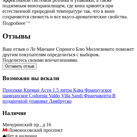
эффективной системой розлива и упаковки, а также
подземным винохранилищем, где вина хрянятся при
естественной природной температуре так, что в вине
сохраняются свежесть и все вкусо-ароматические свойства.
Подробнее
Отзывы
Ваш отзыв о Ле Манзане Спринго Блю Миллезимато поможет
другим покупателям определиться с выбором.
Поделитесь своими впечатлениями.
Оставить отзыв
Возможно вы искали
Просекко
Креман
Асти
1.5 литра
Кава
Французское
шампанское
Codorniu
Valdo
Villa Sandi
Франчакорта
В
подарочной упаковке
Ламбруско
Наличие
Мичуринский пр., д 16
Ломоносовский проспект
◆
Нет в наличии