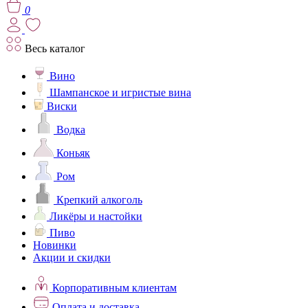
0
Весь каталог
Вино
Шампанское и игристые вина
Виски
Водка
Коньяк
Ром
Крепкий алкоголь
Ликёры и настойки
Пиво
Новинки
Акции и скидки
Корпоративным клиентам
Оплата и доставка