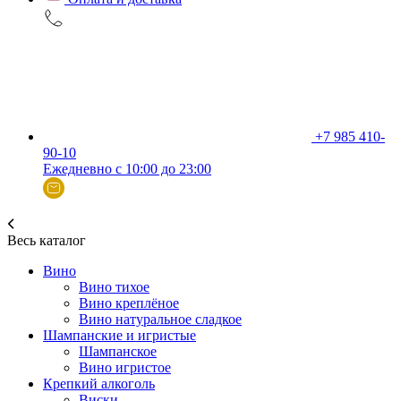
+7 985 410-
90-10
Ежедневно с 10:00 до 23:00
Весь каталог
Вино
Вино тихое
Вино креплёное
Вино натуральное сладкое
Шампанские и игристые
Шампанское
Вино игристое
Крепкий алкоголь
Виски