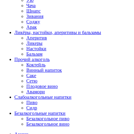
Узо
Чача
Шнапс
Зивания
Соджу
Арак
Ликёры, настойки, аперитивы и бальзамы
Аперитив
Ликеры
Настойки
Бальзам
Прочий алкоголь
Коктейль
Винный напиток
Саке
Сетю
Плодовое вино
Авамори
Слабоалкогольные напитки
Пиво
Сидр
Безалкогольные напитки
Безалкогольное пиво
Безалкогольное вино