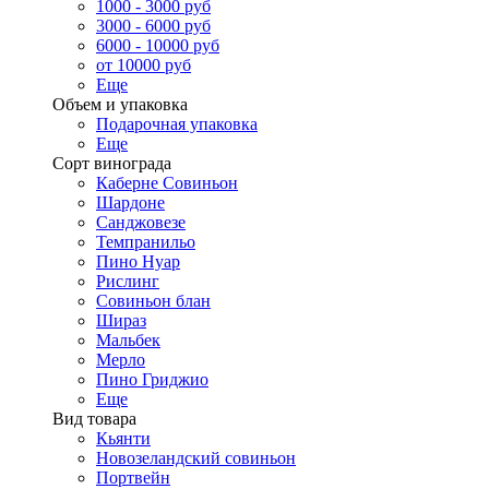
1000 - 3000 руб
3000 - 6000 руб
6000 - 10000 руб
от 10000 руб
Еще
Объем и упаковка
Подарочная упаковка
Еще
Сорт винограда
Каберне Совиньон
Шардоне
Санджовезе
Темпранильо
Пино Нуар
Рислинг
Совиньон блан
Шираз
Мальбек
Мерло
Пино Гриджио
Еще
Вид товара
Кьянти
Новозеландский совиньон
Портвейн