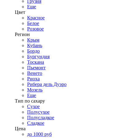
Грузия
Еще
Цвет
Красное
Белое
Розовое
Регион
Крым
Кубань
Бордо
Бургундия
Тоскана
Пьемонт
Венето
Риоха
Рибера дель Дуэро
Мозель
Еще
Тип по сахару
Сухое
Полусухое
Полусладкое
Сладкое
Цена
до 1000 руб