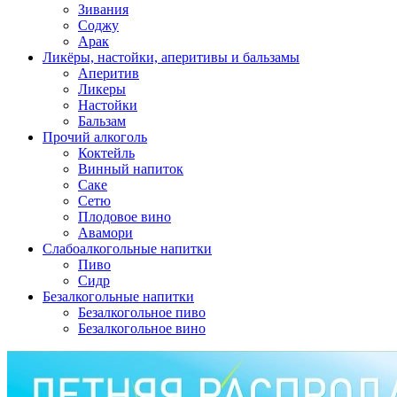
Зивания
Соджу
Арак
Ликёры, настойки, аперитивы и бальзамы
Аперитив
Ликеры
Настойки
Бальзам
Прочий алкоголь
Коктейль
Винный напиток
Саке
Сетю
Плодовое вино
Авамори
Слабоалкогольные напитки
Пиво
Сидр
Безалкогольные напитки
Безалкогольное пиво
Безалкогольное вино