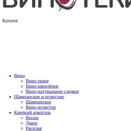
Каталог
Вино
Вино тихое
Вино креплёное
Вино натуральное сладкое
Шампанские и игристые
Шампанское
Вино игристое
Крепкий алкоголь
Виски
Джин
Расилья