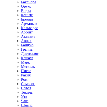
Баканора
Орухо
Водка
Коньяк
Бренди
Арманьяк
Кальвадос
Абсент
Аквавит
Арцах
Байцзю
Граппа
Дистиллят
Кашаса
Марк
Мескаль
Писко
Ракия
Ром
Самогон
Сотол
Текила
Узо
Чача
Шнапс