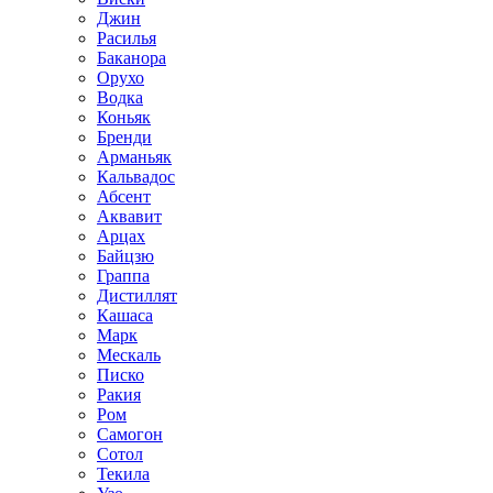
Джин
Расилья
Баканора
Орухо
Водка
Коньяк
Бренди
Арманьяк
Кальвадос
Абсент
Аквавит
Арцах
Байцзю
Граппа
Дистиллят
Кашаса
Марк
Мескаль
Писко
Ракия
Ром
Самогон
Сотол
Текила