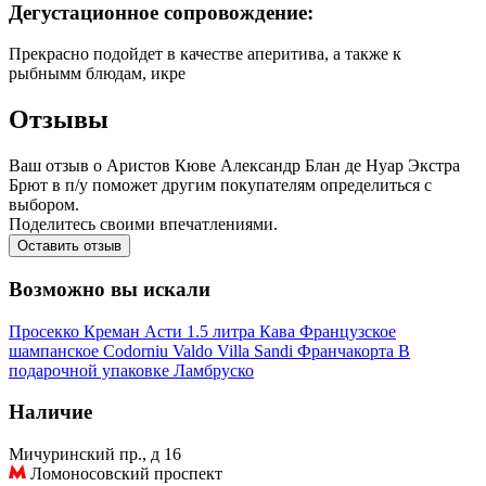
Дегустационное сопровождение:
Прекрасно подойдет в качестве аперитива, а также к
рыбнымм блюдам, икре
Отзывы
Ваш отзыв о Аристов Кюве Александр Блан де Нуар Экстра
Брют в п/у поможет другим покупателям определиться с
выбором.
Поделитесь своими впечатлениями.
Оставить отзыв
Возможно вы искали
Просекко
Креман
Асти
1.5 литра
Кава
Французское
шампанское
Codorniu
Valdo
Villa Sandi
Франчакорта
В
подарочной упаковке
Ламбруско
Наличие
Мичуринский пр., д 16
Ломоносовский проспект