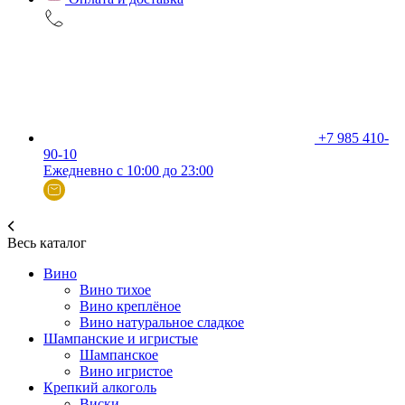
+7 985 410-
90-10
Ежедневно с 10:00 до 23:00
Весь каталог
Вино
Вино тихое
Вино креплёное
Вино натуральное сладкое
Шампанские и игристые
Шампанское
Вино игристое
Крепкий алкоголь
Виски