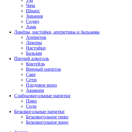
Узо
Чача
Шнапс
Зивания
Соджу
Арак
Ликёры, настойки, аперитивы и бальзамы
Аперитив
Ликеры
Настойки
Бальзам
Прочий алкоголь
Коктейль
Винный напиток
Саке
Сетю
Плодовое вино
Авамори
Слабоалкогольные напитки
Пиво
Сидр
Безалкогольные напитки
Безалкогольное пиво
Безалкогольное вино