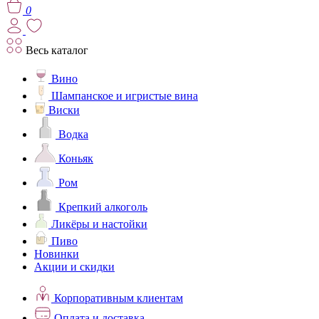
0
Весь каталог
Вино
Шампанское и игристые вина
Виски
Водка
Коньяк
Ром
Крепкий алкоголь
Ликёры и настойки
Пиво
Новинки
Акции и скидки
Корпоративным клиентам
Оплата и доставка