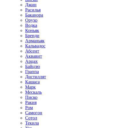
Джин
Расилья
Баканора
Орухо
Водка
Коньяк
Бренди
Арманьяк
Кальвадос
Абсент
Аквавит
Арцах
Байцзю
Граппа
Дистиллят
Кашаса
Марк
Мескаль
Писко
Ракия
Ром
Самогон
Сотол
Текила