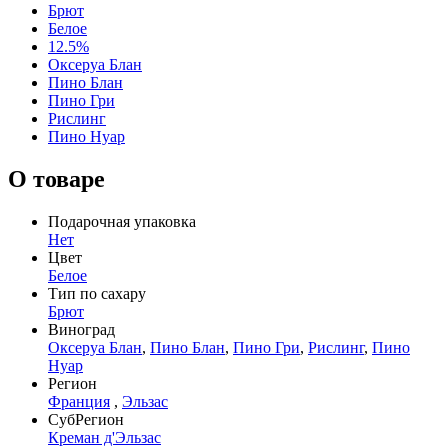
Брют
Белое
12.5%
Оксеруа Блан
Пино Блан
Пино Гри
Рислинг
Пино Нуар
О товаре
Подарочная упаковка
Нет
Цвет
Белое
Тип по сахару
Брют
Виноград
Оксеруа Блан
,
Пино Блан
,
Пино Гри
,
Рислинг
,
Пино
Нуар
Регион
Франция
,
Эльзас
СубРегион
Креман д'Эльзас