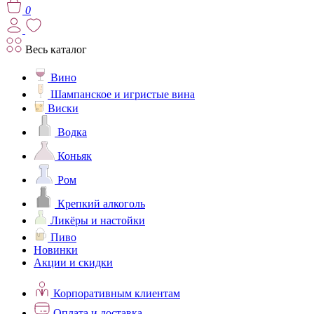
0
Весь каталог
Вино
Шампанское и игристые вина
Виски
Водка
Коньяк
Ром
Крепкий алкоголь
Ликёры и настойки
Пиво
Новинки
Акции и скидки
Корпоративным клиентам
Оплата и доставка