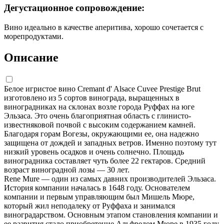
Дегустационное сопровождение:
Вино идеально в качестве аперитива, хорошо сочетается с
морепродуктами.
Описание
Белое игристое вино Cremant d' Alsace Cuvee Prestige Brut
изготовлено из 5 сортов винограда, выращенных в
виноградниках на склонах возле города Руффах на юге
Эльзаса. Это очень благоприятная область с глинисто-
известняковой почвой с высоким содержанием камней.
Благодаря горам Вогезы, окружающими ее, она надежно
защищена от дождей и западных ветров. Именно поэтому тут
низкий уровень осадков и очень солнечно. Площадь
виноградника составляет чуть более 22 гектаров. Средний
возраст виноградной лозы — 30 лет.
Rene Mure — один из самых давних производителей Эльзаса.
История компании началась в 1648 году. Основателем
компании и первым управляющим был Мишель Мюре,
который жил неподалеку от Руффаха и занимался
виноградарством. Основным этапом становления компании и
ее развития стало приобретение Альфредом Мюре в 1935 году