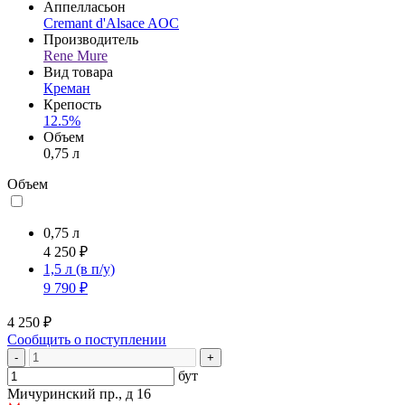
Аппелласьон
Cremant d'Alsace AOC
Производитель
Rene Mure
Вид товара
Креман
Крепость
12.5%
Объем
0,75 л
Объем
0,75 л
4 250 ₽
1,5 л
(в п/у)
9 790 ₽
4 250 ₽
Сообщить о поступлении
-
+
бут
Мичуринский пр., д 16