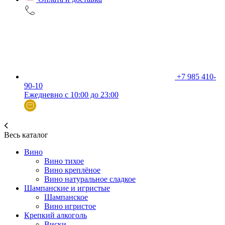
+7 985 410-
90-10
Ежедневно с 10:00 до 23:00
Весь каталог
Вино
Вино тихое
Вино креплёное
Вино натуральное сладкое
Шампанские и игристые
Шампанское
Вино игристое
Крепкий алкоголь
Виски