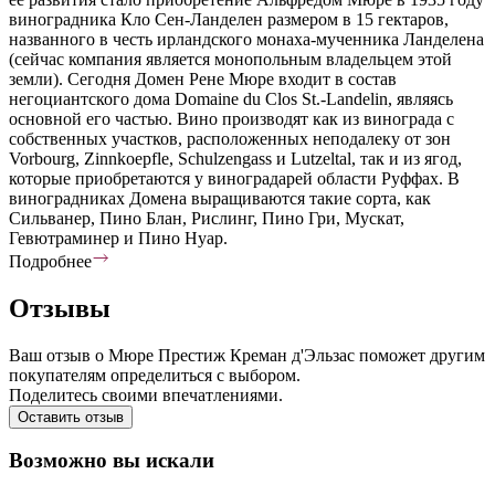
виноградника Кло Сен-Ланделен размером в 15 гектаров,
названного в честь ирландского монаха-мученника Ланделена
(сейчас компания является монопольным владельцем этой
земли). Сегодня Домен Рене Мюре входит в состав
негоциантского дома Domaine du Clos St.-Landelin, являясь
основной его частью. Вино производят как из винограда с
собственных участков, расположенных неподалеку от зон
Vorbourg, Zinnkoepfle, Schulzengass и Lutzeltal, так и из ягод,
которые приобретаются у виноградарей области Руффах. В
виноградниках Домена выращиваются такие сорта, как
Сильванер, Пино Блан, Рислинг, Пино Гри, Мускат,
Гевютраминер и Пино Нуар.
Подробнее
Отзывы
Ваш отзыв о Мюре Престиж Креман д'Эльзас поможет другим
покупателям определиться с выбором.
Поделитесь своими впечатлениями.
Оставить отзыв
Возможно вы искали