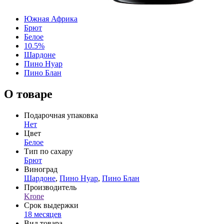
Южная Африка
Брют
Белое
10.5%
Шардоне
Пино Нуар
Пино Блан
О товаре
Подарочная упаковка
Нет
Цвет
Белое
Тип по сахару
Брют
Виноград
Шардоне
,
Пино Нуар
,
Пино Блан
Производитель
Krone
Срок выдержки
18 месяцев
Вид товара