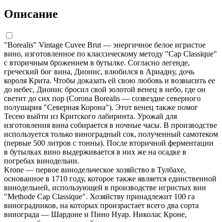
Описание
"Borealis" Vintage Cuvee Brut — энергичное белое игристое
вино, изготовленное по классическому методу "Cap Classique"
с вторичным брожением в бутылке. Согласно легенде,
греческий бог вина, Дионис, влюбился в Ариадну, дочь
короля Крита. Чтобы доказать ей свою любовь и возвысить ее
до небес, Дионис бросил свой золотой венец в небо, где он
светит до сих пор (Corona Borealis — созвездие северного
полушария "Северная Корона"). Этот венец также помог
Тесею выйти из Критского лабиринта. Урожай для
изготовления вина собирается в ночные часы. В производстве
используется только виноградный сок, полученный самотеком
(первые 500 литров с тонны). После вторичной ферментации
в бутылках вино выдерживается в них же на осадке в
погребах винодельни.
Krone — первое винодельческое хозяйство в Тулбахе,
основанное в 1710 году, которое также является единственной
винодельней, использующей в производстве игристых вин
"Methode Cap Classique". Хозяйству принадлежит 100 га
виноградников, на которых произрастает всего два сорта
винограда — Шардоне и Пино Нуар. Николас Кроне,