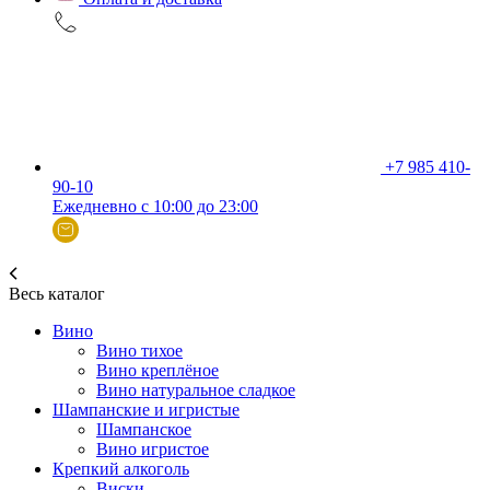
+7 985 410-
90-10
Ежедневно с 10:00 до 23:00
Весь каталог
Вино
Вино тихое
Вино креплёное
Вино натуральное сладкое
Шампанские и игристые
Шампанское
Вино игристое
Крепкий алкоголь
Виски