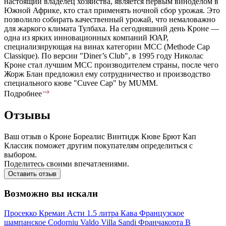
настоящий владелец хозяйства, является первым виноделом в
Южной Африке, кто стал применять ночной сбор урожая. Это
позволило собирать качественный урожай, что немаловажно
для жаркого климата Тулбаха. На сегодняшний день Кроне —
одна из ярких инновационных компаний ЮАР,
специализирующая на винах категории МСС (Methode Cap
Classique). По версии "Diner’s Club", в 1995 году Николас
Кроне стал лучшим МСС производителем страны, после чего
Жорж Блан предложил ему сотрудничество и производство
специального кюве "Cuvee Cap" by MUMM.
Подробнее
Отзывы
Ваш отзыв о Кроне Бореалис Винтидж Кюве Брют Кап
Классик поможет другим покупателям определиться с
выбором.
Поделитесь своими впечатлениями.
Оставить отзыв
Возможно вы искали
Просекко
Креман
Асти
1.5 литра
Кава
Французское
шампанское
Codorniu
Valdo
Villa Sandi
Франчакорта
В