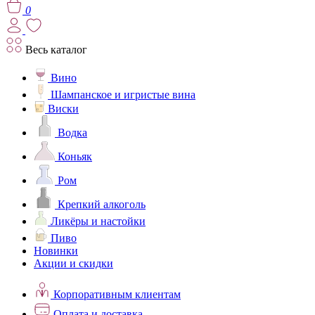
0
Весь каталог
Вино
Шампанское и игристые вина
Виски
Водка
Коньяк
Ром
Крепкий алкоголь
Ликёры и настойки
Пиво
Новинки
Акции и скидки
Корпоративным клиентам
Оплата и доставка