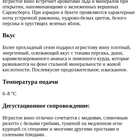
Игристое вино встречает ароматами льда и минералов при
открытии, напоминающими о заснеженных вершинах
Саронсберга. При аэрации в букете проявляются характерные
ноты устричной раковины, пудрово-белых цветов, белого
персика и хрустящих зеленых яблок.
Вкус
Более прохладный сезон подарил игристому вину плотный,
энергичный, освежающий вкус с тонами персика, дыни,
карамелизированного ананаса и лимонного курда, которые
развиваются на фоне стальной минеральности и живой
кислотности. Послевкусие продолжительное, изысканное.
Температура подачи
6–8 °С
Дегустационное сопровождение:
Игристое вино отлично сочетается с мидиями, сливочным
ризотто с белыми грибами, тушеной на медленном огне
курицей со специями и многими другими простыми и
солеными блюдами.