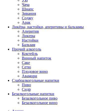
Узо
Чача
Шнапс
Зивания
Соджу
Арак
Ликёры, настойки, аперитивы и бальзамы
Аперитив
Ликеры
Настойки
Бальзам
Прочий алкоголь
Коктейль
Винный напиток
Саке
Сетю
Плодовое вино
Авамори
Слабоалкогольные напитки
Пиво
Сидр
Безалкогольные напитки
Безалкогольное пиво
Безалкогольное вино