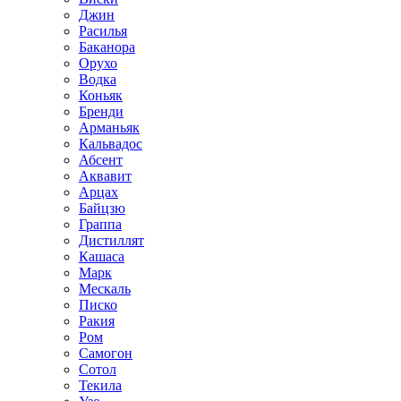
Джин
Расилья
Баканора
Орухо
Водка
Коньяк
Бренди
Арманьяк
Кальвадос
Абсент
Аквавит
Арцах
Байцзю
Граппа
Дистиллят
Кашаса
Марк
Мескаль
Писко
Ракия
Ром
Самогон
Сотол
Текила