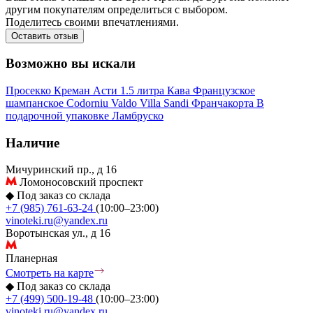
другим покупателям определиться с выбором.
Поделитесь своими впечатлениями.
Оставить отзыв
Возможно вы искали
Просекко
Креман
Асти
1.5 литра
Кава
Французское
шампанское
Codorniu
Valdo
Villa Sandi
Франчакорта
В
подарочной упаковке
Ламбруско
Наличие
Мичуринский пр., д 16
Ломоносовский проспект
◆
Под заказ со склада
+7 (985) 761-63-24
(10:00–23:00)
vinoteki.ru@yandex.ru
Воротынская ул., д 16
Планерная
Смотреть на карте
◆
Под заказ со склада
+7 (499) 500-19-48
(10:00–23:00)
vinoteki.ru@yandex.ru