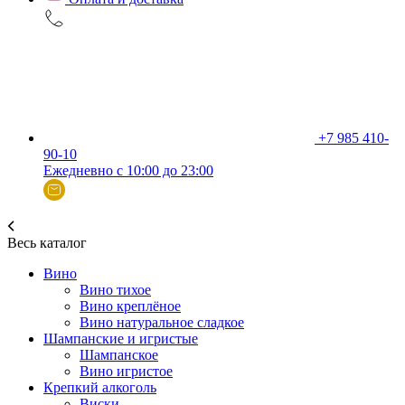
+7 985 410-
90-10
Ежедневно с 10:00 до 23:00
Весь каталог
Вино
Вино тихое
Вино креплёное
Вино натуральное сладкое
Шампанские и игристые
Шампанское
Вино игристое
Крепкий алкоголь
Виски