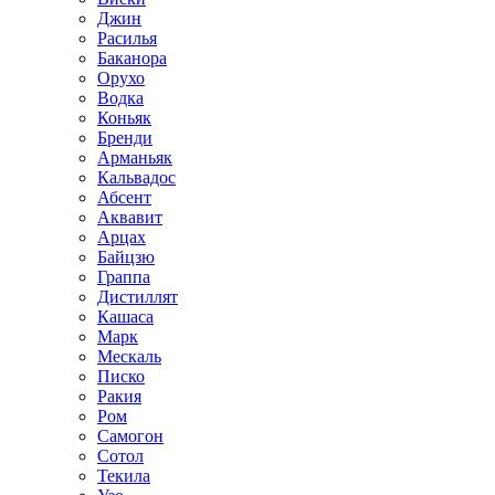
Джин
Расилья
Баканора
Орухо
Водка
Коньяк
Бренди
Арманьяк
Кальвадос
Абсент
Аквавит
Арцах
Байцзю
Граппа
Дистиллят
Кашаса
Марк
Мескаль
Писко
Ракия
Ром
Самогон
Сотол
Текила