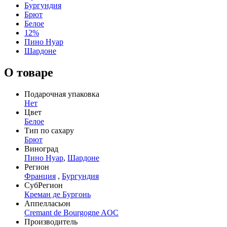
Бургундия
Брют
Белое
12%
Пино Нуар
Шардоне
О товаре
Подарочная упаковка
Нет
Цвет
Белое
Тип по сахару
Брют
Виноград
Пино Нуар
,
Шардоне
Регион
Франция
,
Бургундия
СубРегион
Креман де Бургонь
Аппелласьон
Cremant de Bourgogne AOC
Производитель