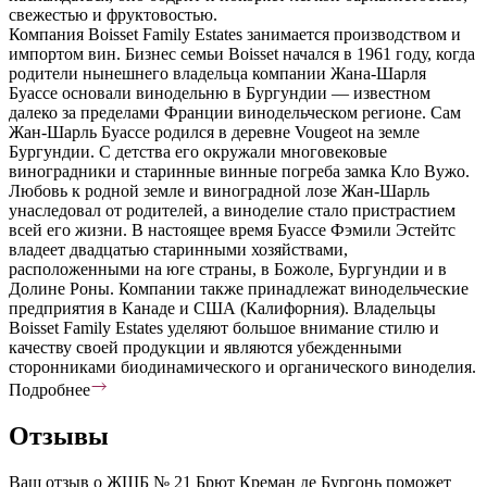
свежестью и фруктовостью.
Компания Boisset Family Estates занимается производством и
импортом вин. Бизнес семьи Boisset начался в 1961 году, когда
родители нынешнего владельца компании Жана-Шарля
Буассе основали винодельню в Бургундии — известном
далеко за пределами Франции винодельческом регионе. Сам
Жан-Шарль Буассе родился в деревне Vougeot на земле
Бургундии. С детства его окружали многовековые
виноградники и старинные винные погреба замка Кло Вужо.
Любовь к родной земле и виноградной лозе Жан-Шарль
унаследовал от родителей, а виноделие стало пристрастием
всей его жизни. В настоящее время Буассе Фэмили Эстейтс
владеет двадцатью старинными хозяйствами,
расположенными на юге страны, в Божоле, Бургундии и в
Долине Роны. Компании также принадлежат винодельческие
предприятия в Канаде и США (Калифорния). Владельцы
Boisset Family Estates уделяют большое внимание стилю и
качеству своей продукции и являются убежденными
сторонниками биодинамического и органического виноделия.
Подробнее
Отзывы
Ваш отзыв о ЖШБ № 21 Брют Креман де Бургонь поможет