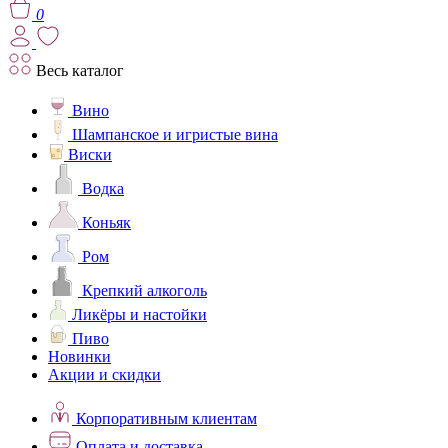
0
Весь каталог
Вино
Шампанское и игристые вина
Виски
Водка
Коньяк
Ром
Крепкий алкоголь
Ликёры и настойки
Пиво
Новинки
Акции и скидки
Корпоративным клиентам
Оплата и доставка