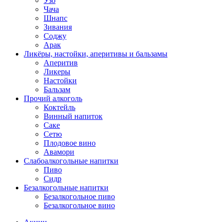
Узо
Чача
Шнапс
Зивания
Соджу
Арак
Ликёры, настойки, аперитивы и бальзамы
Аперитив
Ликеры
Настойки
Бальзам
Прочий алкоголь
Коктейль
Винный напиток
Саке
Сетю
Плодовое вино
Авамори
Слабоалкогольные напитки
Пиво
Сидр
Безалкогольные напитки
Безалкогольное пиво
Безалкогольное вино