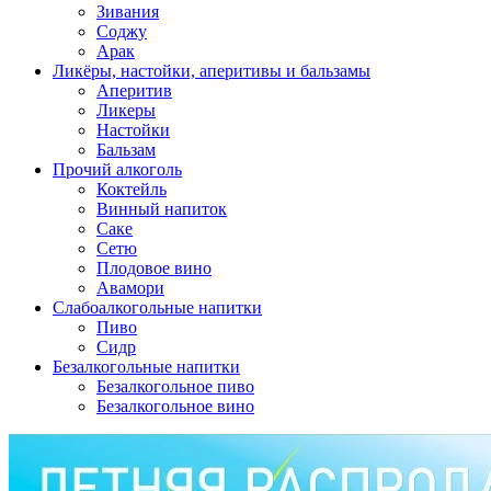
Зивания
Соджу
Арак
Ликёры, настойки, аперитивы и бальзамы
Аперитив
Ликеры
Настойки
Бальзам
Прочий алкоголь
Коктейль
Винный напиток
Саке
Сетю
Плодовое вино
Авамори
Слабоалкогольные напитки
Пиво
Сидр
Безалкогольные напитки
Безалкогольное пиво
Безалкогольное вино