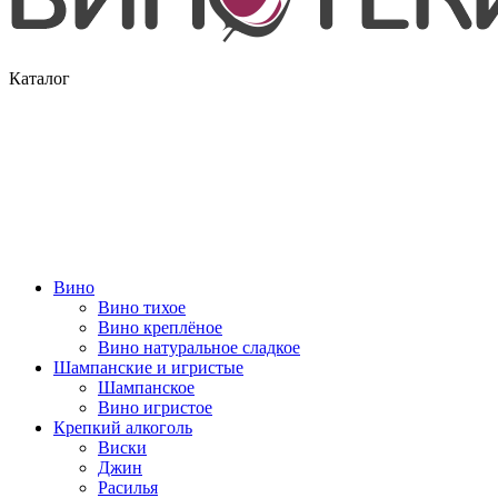
Каталог
Вино
Вино тихое
Вино креплёное
Вино натуральное сладкое
Шампанские и игристые
Шампанское
Вино игристое
Крепкий алкоголь
Виски
Джин
Расилья