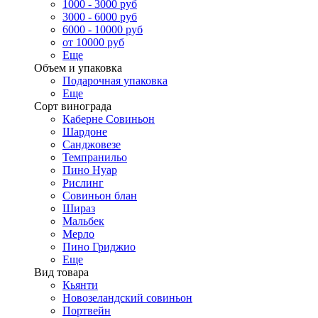
1000 - 3000 руб
3000 - 6000 руб
6000 - 10000 руб
от 10000 руб
Еще
Объем и упаковка
Подарочная упаковка
Еще
Сорт винограда
Каберне Совиньон
Шардоне
Санджовезе
Темпранильо
Пино Нуар
Рислинг
Совиньон блан
Шираз
Мальбек
Мерло
Пино Гриджио
Еще
Вид товара
Кьянти
Новозеландский совиньон
Портвейн