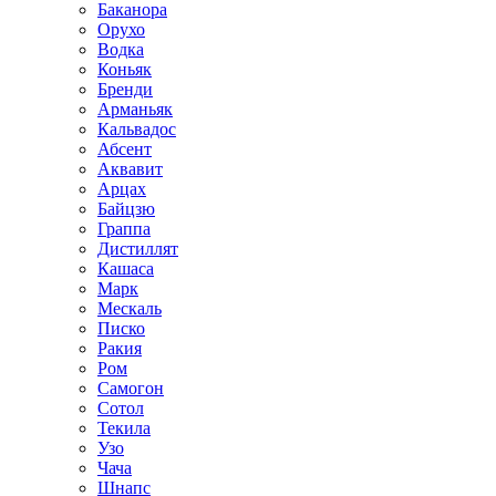
Баканора
Орухо
Водка
Коньяк
Бренди
Арманьяк
Кальвадос
Абсент
Аквавит
Арцах
Байцзю
Граппа
Дистиллят
Кашаса
Марк
Мескаль
Писко
Ракия
Ром
Самогон
Сотол
Текила
Узо
Чача
Шнапс