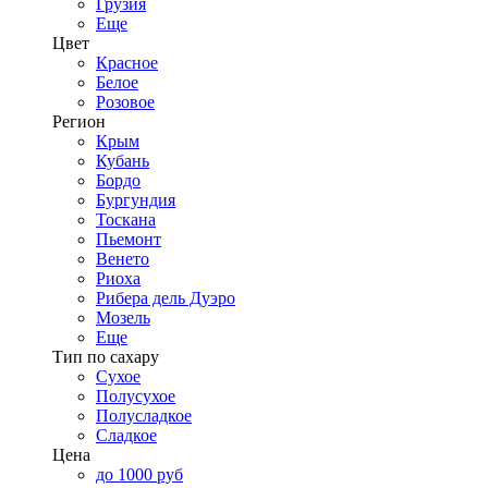
Грузия
Еще
Цвет
Красное
Белое
Розовое
Регион
Крым
Кубань
Бордо
Бургундия
Тоскана
Пьемонт
Венето
Риоха
Рибера дель Дуэро
Мозель
Еще
Тип по сахару
Сухое
Полусухое
Полусладкое
Сладкое
Цена
до 1000 руб