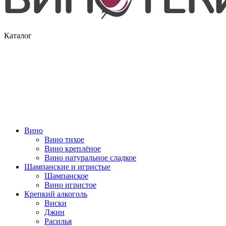
Каталог
Вино
Вино тихое
Вино креплёное
Вино натуральное сладкое
Шампанские и игристые
Шампанское
Вино игристое
Крепкий алкоголь
Виски
Джин
Расилья