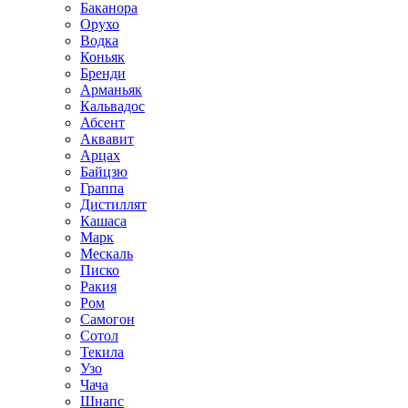
Баканора
Орухо
Водка
Коньяк
Бренди
Арманьяк
Кальвадос
Абсент
Аквавит
Арцах
Байцзю
Граппа
Дистиллят
Кашаса
Марк
Мескаль
Писко
Ракия
Ром
Самогон
Сотол
Текила
Узо
Чача
Шнапс