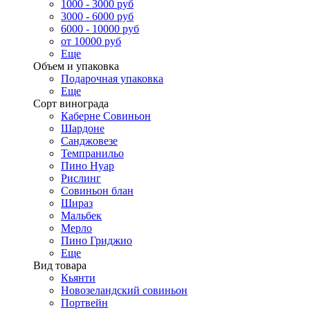
1000 - 3000 руб
3000 - 6000 руб
6000 - 10000 руб
от 10000 руб
Еще
Объем и упаковка
Подарочная упаковка
Еще
Сорт винограда
Каберне Совиньон
Шардоне
Санджовезе
Темпранильо
Пино Нуар
Рислинг
Совиньон блан
Шираз
Мальбек
Мерло
Пино Гриджио
Еще
Вид товара
Кьянти
Новозеландский совиньон
Портвейн