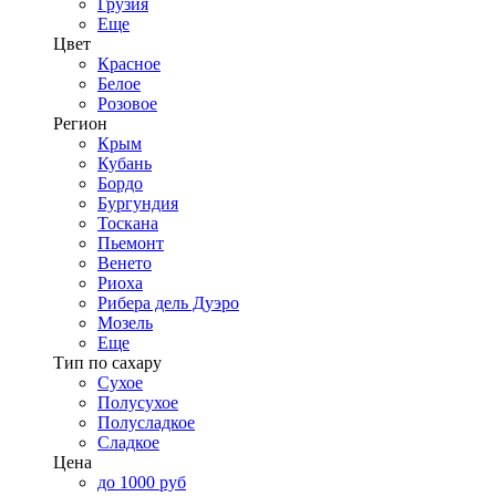
Грузия
Еще
Цвет
Красное
Белое
Розовое
Регион
Крым
Кубань
Бордо
Бургундия
Тоскана
Пьемонт
Венето
Риоха
Рибера дель Дуэро
Мозель
Еще
Тип по сахару
Сухое
Полусухое
Полусладкое
Сладкое
Цена
до 1000 руб