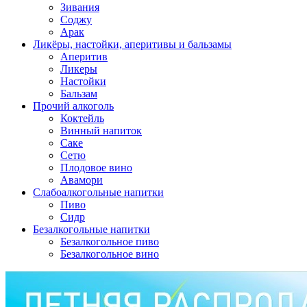
Зивания
Соджу
Арак
Ликёры, настойки, аперитивы и бальзамы
Аперитив
Ликеры
Настойки
Бальзам
Прочий алкоголь
Коктейль
Винный напиток
Саке
Сетю
Плодовое вино
Авамори
Слабоалкогольные напитки
Пиво
Сидр
Безалкогольные напитки
Безалкогольное пиво
Безалкогольное вино