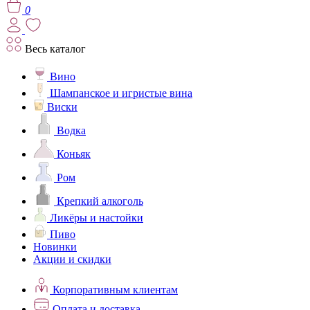
0
Весь каталог
Вино
Шампанское и игристые вина
Виски
Водка
Коньяк
Ром
Крепкий алкоголь
Ликёры и настойки
Пиво
Новинки
Акции и скидки
Корпоративным клиентам
Оплата и доставка