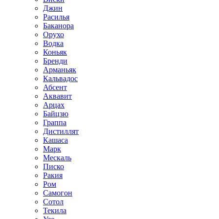
Джин
Расилья
Баканора
Орухо
Водка
Коньяк
Бренди
Арманьяк
Кальвадос
Абсент
Аквавит
Арцах
Байцзю
Граппа
Дистиллят
Кашаса
Марк
Мескаль
Писко
Ракия
Ром
Самогон
Сотол
Текила