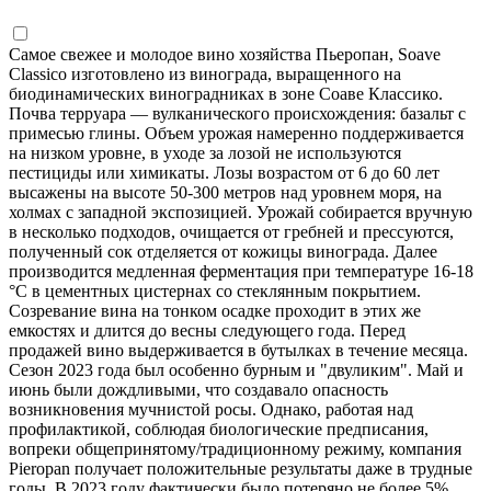
Самое свежее и молодое вино хозяйства Пьеропан, Soave
Classico изготовлено из винограда, выращенного на
биодинамических виноградниках в зоне Соаве Классико.
Почва терруара — вулканического происхождения: базальт с
примесью глины. Объем урожая намеренно поддерживается
на низком уровне, в уходе за лозой не используются
пестициды или химикаты. Лозы возрастом от 6 до 60 лет
высажены на высоте 50-300 метров над уровнем моря, на
холмах с западной экспозицией. Урожай собирается вручную
в несколько подходов, очищается от гребней и прессуются,
полученный сок отделяется от кожицы винограда. Далее
производится медленная ферментация при температуре 16-18
°C в цементных цистернах со стеклянным покрытием.
Созревание вина на тонком осадке проходит в этих же
емкостях и длится до весны следующего года. Перед
продажей вино выдерживается в бутылках в течение месяца.
Сезон 2023 года был особенно бурным и "двуликим". Май и
июнь были дождливыми, что создавало опасность
возникновения мучнистой росы. Однако, работая над
профилактикой, соблюдая биологические предписания,
вопреки общепринятому/традиционному режиму, компания
Pieropan получает положительные результаты даже в трудные
годы. В 2023 году фактически было потеряно не более 5%