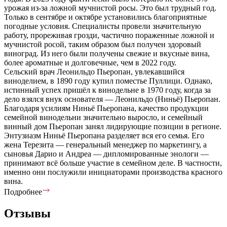
урожая из-за ложной мучнистой росы. Это был трудный год.
Только в сентябре и октябре установились благоприятные
погодные условия. Специалисты провели значительную
работу, прореживая грозди, частично пораженные ложной и
мучнистой росой, таким образом был получен здоровый
виноград. Из него были получены свежие и вкусные вина,
более ароматные и долговечные, чем в 2022 году.
Сельский врач Леонильдо Пьеропан, увлекавшийся
виноделием, в 1890 году купил поместье Пуллици. Однако,
истинный успех пришёл к винодельне в 1970 году, когда за
дело взялся внук основателя — Леонильдо (Ниньё) Пьеропан.
Благодаря усилиям Ниньё Пьеропана, качество продукции
семейной винодельни значительно выросло, и семейный
винный дом Пьеропан занял лидирующие позиции в регионе.
Энтузиазм Ниньё Пьеропана разделяет вся его семья. Его
жена Терезита — генеральный менеджер по маркетингу, а
сыновья Дарио и Андреа — дипломированные энологи —
принимают всё больше участие в семейном деле. В частности,
именно они послужили инициаторами производства красного
вина.
Подробнее
Отзывы