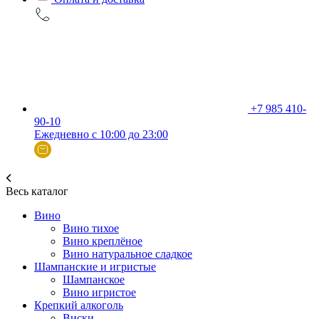
+7 985 410-
90-10
Ежедневно с 10:00 до 23:00
Весь каталог
Вино
Вино тихое
Вино креплёное
Вино натуральное сладкое
Шампанские и игристые
Шампанское
Вино игристое
Крепкий алкоголь
Виски