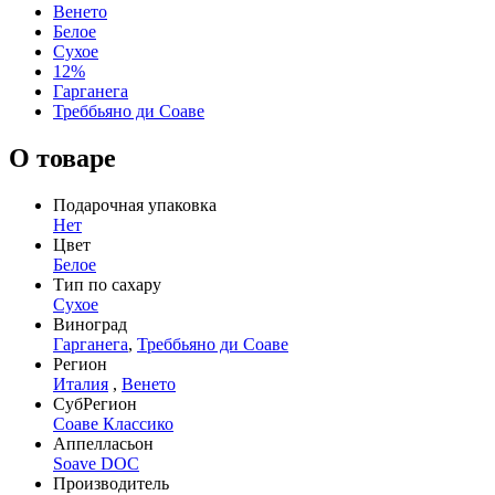
Венето
Белое
Сухое
12%
Гарганега
Треббьяно ди Соаве
О товаре
Подарочная упаковка
Нет
Цвет
Белое
Тип по сахару
Сухое
Виноград
Гарганега
,
Треббьяно ди Соаве
Регион
Италия
,
Венето
СубРегион
Соаве Классико
Аппелласьон
Soave DOC
Производитель