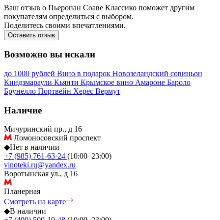
Ваш отзыв о Пьеропан Соаве Классико поможет другим
покупателям определиться с выбором.
Поделитесь своими впечатлениями.
Оставить отзыв
Возможно вы искали
до 1000 рублей
Вино в подарок
Новозеландский совиньон
Киндзмараули
Кьянти
Крымское вино
Амароне
Бароло
Брунелло
Портвейн
Херес
Вермут
Наличие
Мичуринский пр., д 16
Ломоносовский проспект
◆
Нет в наличии
+7 (985) 761-63-24
(10:00–23:00)
vinoteki.ru@yandex.ru
Воротынская ул., д 16
Планерная
Смотреть на карте
◆
В наличии
+7 (499) 500-19-48
(10:00–23:00)