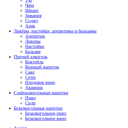
Узо
Чача
Шнапс
Зивания
Соджу
Арак
Ликёры, настойки, аперитивы и бальзамы
Аперитив
Ликеры
Настойки
Бальзам
Прочий алкоголь
Коктейль
Винный напиток
Саке
Сетю
Плодовое вино
Авамори
Слабоалкогольные напитки
Пиво
Сидр
Безалкогольные напитки
Безалкогольное пиво
Безалкогольное вино