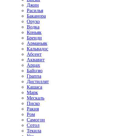
Джин
Расилья
Баканора
Орухо
Водка
Коньяк
Бренди
Арманьяк
Кальвадос
Абсент
Аквавит
Арцах
Байцзю
Граппа
Дистиллят
Кашаса
Марк
Мескаль
Писко
Ракия
Ром
Самогон
Сотол
Текила