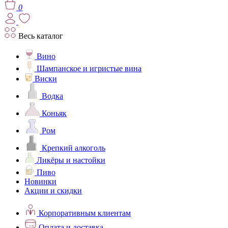
0
Весь каталог
Вино
Шампанское и игристые вина
Виски
Водка
Коньяк
Ром
Крепкий алкоголь
Ликёры и настойки
Пиво
Новинки
Акции и скидки
Корпоративным клиентам
Оплата и доставка