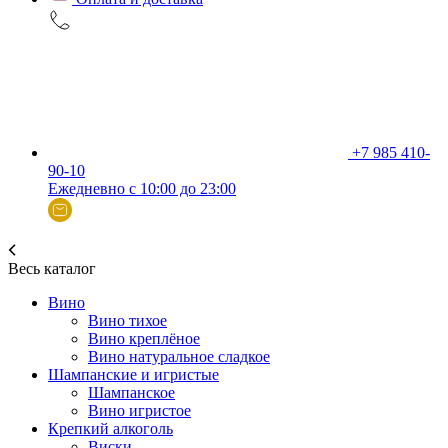
+7 985 410-
90-10
Ежедневно с 10:00 до 23:00
Весь каталог
Вино
Вино тихое
Вино креплёное
Вино натуральное сладкое
Шампанские и игристые
Шампанское
Вино игристое
Крепкий алкоголь
Виски