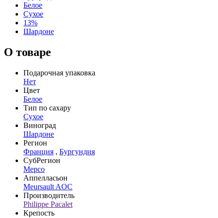
Белое
Сухое
13%
Шардоне
О товаре
Подарочная упаковка
Нет
Цвет
Белое
Тип по сахару
Сухое
Виноград
Шардоне
Регион
Франция
,
Бургундия
СубРегион
Мерсо
Аппелласьон
Meursault AOC
Производитель
Philippe Pacalet
Крепость