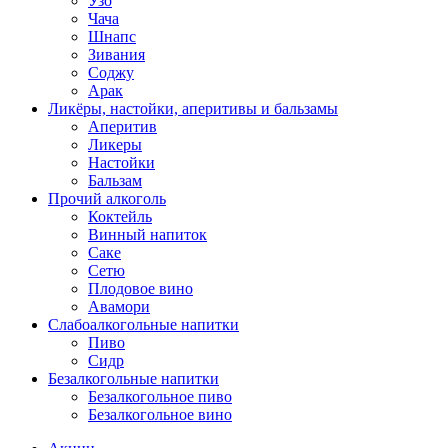
Узо
Чача
Шнапс
Зивания
Соджу
Арак
Ликёры, настойки, аперитивы и бальзамы
Аперитив
Ликеры
Настойки
Бальзам
Прочий алкоголь
Коктейль
Винный напиток
Саке
Сетю
Плодовое вино
Авамори
Слабоалкогольные напитки
Пиво
Сидр
Безалкогольные напитки
Безалкогольное пиво
Безалкогольное вино