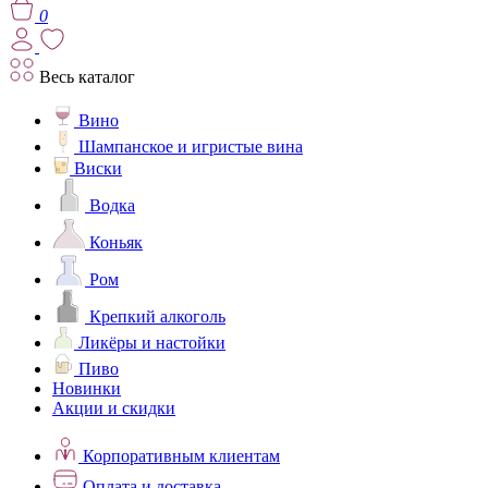
0
Весь каталог
Вино
Шампанское и игристые вина
Виски
Водка
Коньяк
Ром
Крепкий алкоголь
Ликёры и настойки
Пиво
Новинки
Акции и скидки
Корпоративным клиентам
Оплата и доставка