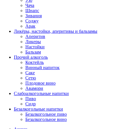
Узо
Чача
Шнапс
Зивания
Соджу
Арак
Ликёры, настойки, аперитивы и бальзамы
Аперитив
Ликеры
Настойки
Бальзам
Прочий алкоголь
Коктейль
Винный напиток
Саке
Сетю
Плодовое вино
Авамори
Слабоалкогольные напитки
Пиво
Сидр
Безалкогольные напитки
Безалкогольное пиво
Безалкогольное вино