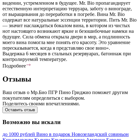
видении, устремленном в будущее. Mr. Bio пропагандирует
естественную интерпретацию терруара, заботу о винограде,
от выращивания до переработки в погребе. Вина Mr. Bio
содержат все натуральные эссенции территории. Пить Mr. Bio
— значит наслаждаться бокалом вина, в котором из чистых
нот настоящего возникают яркие и безошибочные намеки на
будущее. Сила обмена открыла двери в мир, а подлинность
моего вина помогла мне понять его красоту. Это уравнение
пересказывается, когда я представляю свое вино».
Выдержка 6 месяцев в стальных резервуарах, батоннаж при
контролируемой температуре.
Подробнее
Отзывы
Ваш отзыв о Мр.Био ПГР Пино Гриджио поможет другим
покупателям определиться с выбором.
Поделитесь своими впечатлениями.
Оставить отзыв
Возможно вы искали
до 1000 рублей
Вино в подарок
Новозеландский совиньон
Киндзмараули
Кьянти
Крымское вино
Амароне
Бароло