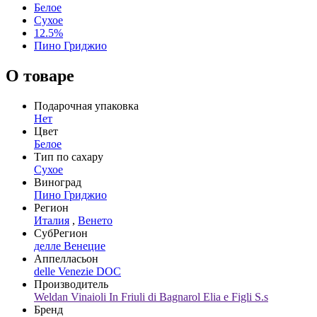
Белое
Сухое
12.5%
Пино Гриджио
О товаре
Подарочная упаковка
Нет
Цвет
Белое
Тип по сахару
Сухое
Виноград
Пино Гриджио
Регион
Италия
,
Венето
СубРегион
делле Венецие
Аппелласьон
delle Venezie DOC
Производитель
Weldan Vinaioli In Friuli di Bagnarol Elia e Figli S.s
Бренд