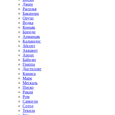
Джин
Расилья
Баканора
Орухо
Водка
Коньяк
Бренди
Арманьяк
Кальвадос
Абсент
Аквавит
Арцах
Байцзю
Граппа
Дистиллят
Кашаса
Марк
Мескаль
Писко
Ракия
Ром
Самогон
Сотол
Текила