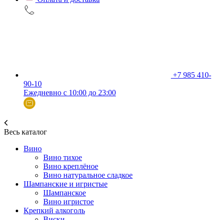
+7 985 410-
90-10
Ежедневно с 10:00 до 23:00
Весь каталог
Вино
Вино тихое
Вино креплёное
Вино натуральное сладкое
Шампанские и игристые
Шампанское
Вино игристое
Крепкий алкоголь
Виски