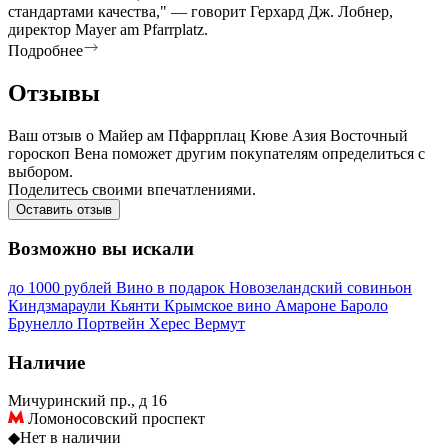
стандартами качества," — говорит Герхард Дж. Лобнер,
директор Mayer am Pfarrplatz.
Подробнее
Отзывы
Ваш отзыв о Майер ам Пфаррплац Кюве Азия Восточный
гороскоп Вена поможет другим покупателям определиться с
выбором.
Поделитесь своими впечатлениями.
Оставить отзыв
Возможно вы искали
до 1000 рублей
Вино в подарок
Новозеландский совиньон
Киндзмараули
Кьянти
Крымское вино
Амароне
Бароло
Брунелло
Портвейн
Херес
Вермут
Наличие
Мичуринский пр., д 16
Ломоносовский проспект
◆
Нет в наличии