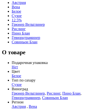
Австрия
Вена
Белое
Сухое
12.5%
Грюнер Вельтлинер
Рислинг
Пино Блан
Гевюрцтраминер
Совиньон Блан
О товаре
Подарочная упаковка
Нет
Цвет
Белое
Тип по сахару
Сухое
Виноград
Грюнер Вельтлинер
,
Рислинг
,
Пино Блан
,
Гевюрцтраминер
,
Совиньон Блан
Регион
Австрия
,
Вена