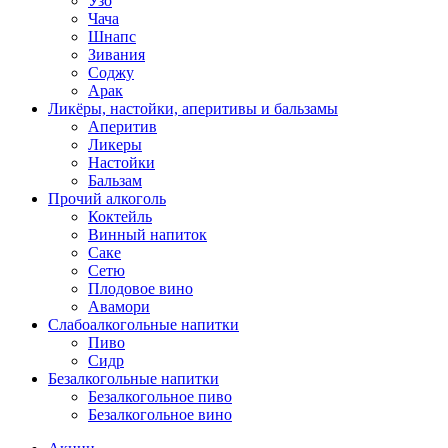
Узо
Чача
Шнапс
Зивания
Соджу
Арак
Ликёры, настойки, аперитивы и бальзамы
Аперитив
Ликеры
Настойки
Бальзам
Прочий алкоголь
Коктейль
Винный напиток
Саке
Сетю
Плодовое вино
Авамори
Слабоалкогольные напитки
Пиво
Сидр
Безалкогольные напитки
Безалкогольное пиво
Безалкогольное вино