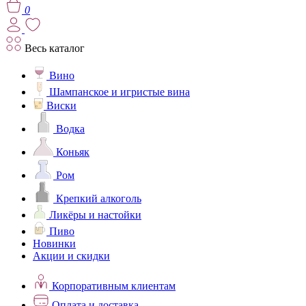
0
Весь каталог
Вино
Шампанское и игристые вина
Виски
Водка
Коньяк
Ром
Крепкий алкоголь
Ликёры и настойки
Пиво
Новинки
Акции и скидки
Корпоративным клиентам
Оплата и доставка