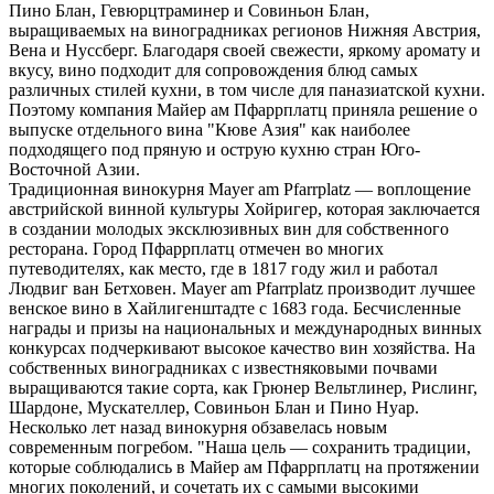
Пино Блан, Гевюрцтраминер и Совиньон Блан,
выращиваемых на виноградниках регионов Нижняя Австрия,
Вена и Нуссберг. Благодаря своей свежести, яркому аромату и
вкусу, вино подходит для сопровождения блюд самых
различных стилей кухни, в том числе для паназиатской кухни.
Поэтому компания Майер ам Пфаррплатц приняла решение о
выпуске отдельного вина "Кюве Азия" как наиболее
подходящего под пряную и острую кухню стран Юго-
Восточной Азии.
Традиционная винокурня Mayer am Pfarrplatz — воплощение
австрийской винной культуры Хойригер, которая заключается
в создании молодых эксклюзивных вин для собственного
ресторана. Город Пфаррплатц отмечен во многих
путеводителях, как место, где в 1817 году жил и работал
Людвиг ван Бетховен. Mayer am Pfarrplatz производит лучшее
венское вино в Хайлигенштадте с 1683 года. Бесчисленные
награды и призы на национальных и международных винных
конкурсах подчеркивают высокое качество вин хозяйства. На
собственных виноградниках с известняковыми почвами
выращиваются такие сорта, как Грюнер Вельтлинер, Рислинг,
Шардоне, Мускателлер, Совиньон Блан и Пино Нуар.
Несколько лет назад винокурня обзавелась новым
современным погребом. "Наша цель — сохранить традиции,
которые соблюдались в Майер ам Пфаррплатц на протяжении
многих поколений, и сочетать их с самыми высокими