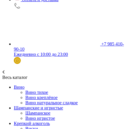
+7 985 410-
90-10
Ежедневно с 10:00 до 23:00
Весь каталог
Вино
Вино тихое
Вино креплёное
Вино натуральное сладкое
Шампанские и игристые
Шампанское
Вино игристое
Крепкий алкоголь
Виски