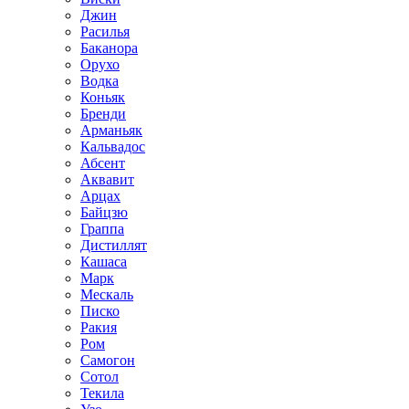
Джин
Расилья
Баканора
Орухо
Водка
Коньяк
Бренди
Арманьяк
Кальвадос
Абсент
Аквавит
Арцах
Байцзю
Граппа
Дистиллят
Кашаса
Марк
Мескаль
Писко
Ракия
Ром
Самогон
Сотол
Текила