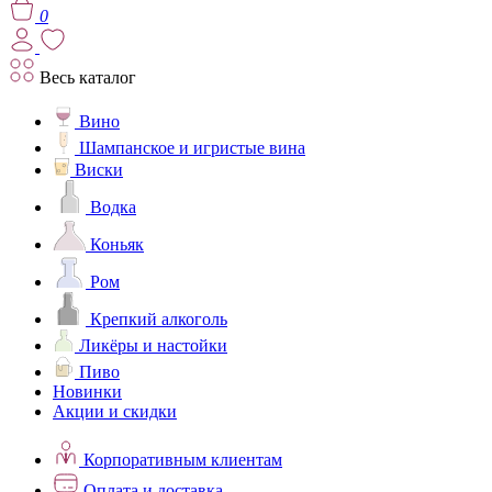
0
Весь каталог
Вино
Шампанское и игристые вина
Виски
Водка
Коньяк
Ром
Крепкий алкоголь
Ликёры и настойки
Пиво
Новинки
Акции и скидки
Корпоративным клиентам
Оплата и доставка