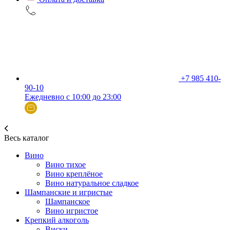
+7 985 410-
90-10
Ежедневно с 10:00 до 23:00
Весь каталог
Вино
Вино тихое
Вино креплёное
Вино натуральное сладкое
Шампанские и игристые
Шампанское
Вино игристое
Крепкий алкоголь
Виски