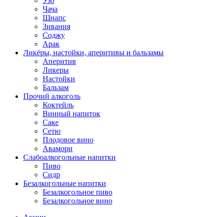
Узо
Чача
Шнапс
Зивания
Соджу
Арак
Ликёры, настойки, аперитивы и бальзамы
Аперитив
Ликеры
Настойки
Бальзам
Прочий алкоголь
Коктейль
Винный напиток
Саке
Сетю
Плодовое вино
Авамори
Слабоалкогольные напитки
Пиво
Сидр
Безалкогольные напитки
Безалкогольное пиво
Безалкогольное вино