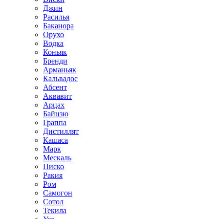
Джин
Расилья
Баканора
Орухо
Водка
Коньяк
Бренди
Арманьяк
Кальвадос
Абсент
Аквавит
Арцах
Байцзю
Граппа
Дистиллят
Кашаса
Марк
Мескаль
Писко
Ракия
Ром
Самогон
Сотол
Текила