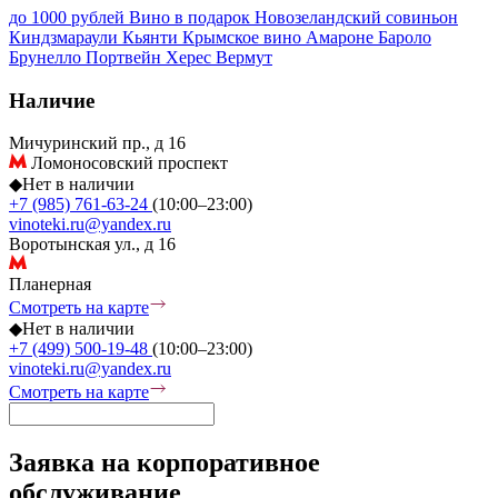
до 1000 рублей
Вино в подарок
Новозеландский совиньон
Киндзмараули
Кьянти
Крымское вино
Амароне
Бароло
Брунелло
Портвейн
Херес
Вермут
Наличие
Мичуринский пр., д 16
Ломоносовский проспект
◆
Нет в наличии
+7 (985) 761-63-24
(10:00–23:00)
vinoteki.ru@yandex.ru
Воротынская ул., д 16
Планерная
Смотреть на карте
◆
Нет в наличии
+7 (499) 500-19-48
(10:00–23:00)
vinoteki.ru@yandex.ru
Смотреть на карте
Заявка на корпоративное
обслуживание