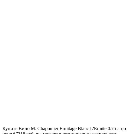
Купить Вино M. Chapoutier Ermitage Blanc L'Ermite 0.75 л по
цене 67318 руб. вы можете в розничных магазинах сети