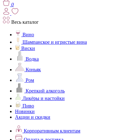
0
Весь каталог
Вино
Шампанское и игристые вина
Виски
Водка
Коньяк
Ром
Крепкий алкоголь
Ликёры и настойки
Пиво
Новинки
Акции и скидки
Корпоративным клиентам
Оплата и доставка