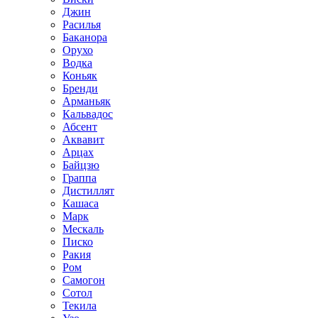
Джин
Расилья
Баканора
Орухо
Водка
Коньяк
Бренди
Арманьяк
Кальвадос
Абсент
Аквавит
Арцах
Байцзю
Граппа
Дистиллят
Кашаса
Марк
Мескаль
Писко
Ракия
Ром
Самогон
Сотол
Текила