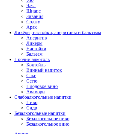
Узо
Чача
Шнапс
Зивания
Соджу
Арак
Ликёры, настойки, аперитивы и бальзамы
Аперитив
Ликеры
Настойки
Бальзам
Прочий алкоголь
Коктейль
Винный напиток
Саке
Сетю
Плодовое вино
Авамори
Слабоалкогольные напитки
Пиво
Сидр
Безалкогольные напитки
Безалкогольное пиво
Безалкогольное вино