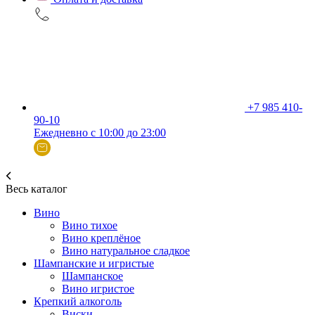
+7 985 410-
90-10
Ежедневно с 10:00 до 23:00
Весь каталог
Вино
Вино тихое
Вино креплёное
Вино натуральное сладкое
Шампанские и игристые
Шампанское
Вино игристое
Крепкий алкоголь
Виски