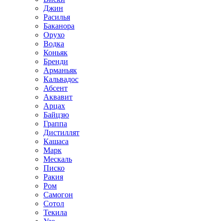
Джин
Расилья
Баканора
Орухо
Водка
Коньяк
Бренди
Арманьяк
Кальвадос
Абсент
Аквавит
Арцах
Байцзю
Граппа
Дистиллят
Кашаса
Марк
Мескаль
Писко
Ракия
Ром
Самогон
Сотол
Текила