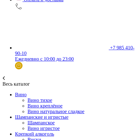
+7 985 410-
90-10
Ежедневно с 10:00 до 23:00
Весь каталог
Вино
Вино тихое
Вино креплёное
Вино натуральное сладкое
Шампанские и игристые
Шампанское
Вино игристое
Крепкий алкоголь
Виски