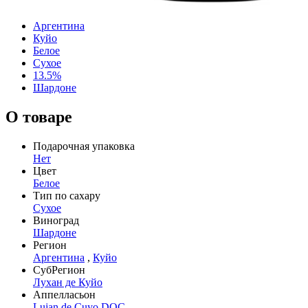
Аргентина
Куйо
Белое
Сухое
13.5%
Шардоне
О товаре
Подарочная упаковка
Нет
Цвет
Белое
Тип по сахару
Сухое
Виноград
Шардоне
Регион
Аргентина
,
Куйо
СубРегион
Лухан де Куйо
Аппелласьон
Lujan de Cuyo DOC