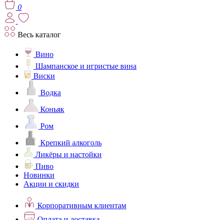
0
Весь каталог
Вино
Шампанское и игристые вина
Виски
Водка
Коньяк
Ром
Крепкий алкоголь
Ликёры и настойки
Пиво
Новинки
Акции и скидки
Корпоративным клиентам
Оплата и доставка