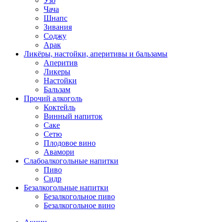
Узо
Чача
Шнапс
Зивания
Соджу
Арак
Ликёры, настойки, аперитивы и бальзамы
Аперитив
Ликеры
Настойки
Бальзам
Прочий алкоголь
Коктейль
Винный напиток
Саке
Сетю
Плодовое вино
Авамори
Слабоалкогольные напитки
Пиво
Сидр
Безалкогольные напитки
Безалкогольное пиво
Безалкогольное вино