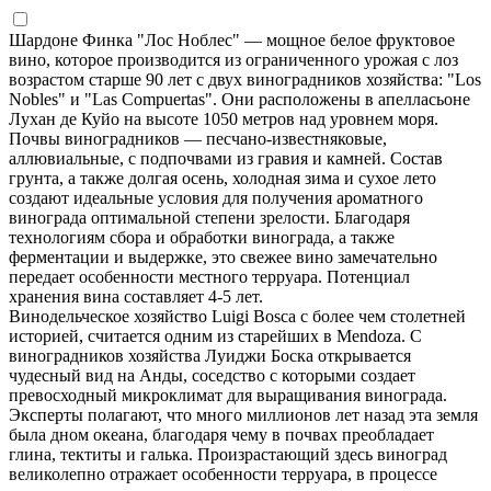
Шардоне Финка "Лос Ноблес" — мощное белое фруктовое
вино, которое производится из ограниченного урожая с лоз
возрастом старше 90 лет с двух виноградников хозяйства: "Los
Nobles" и "Las Compuertas". Они расположены в апелласьоне
Лухан де Куйо на высоте 1050 метров над уровнем моря.
Почвы виноградников — песчано-известняковые,
аллювиальные, с подпочвами из гравия и камней. Состав
грунта, а также долгая осень, холодная зима и сухое лето
создают идеальные условия для получения ароматного
винограда оптимальной степени зрелости. Благодаря
технологиям сбора и обработки винограда, а также
ферментации и выдержке, это свежее вино замечательно
передает особенности местного терруара. Потенциал
хранения вина составляет 4-5 лет.
Винодельческое хозяйство Luigi Bosca с более чем столетней
историей, считается одним из старейших в Mendoza. С
виноградников хозяйства Луиджи Боска открывается
чудесный вид на Анды, соседство с которыми создает
превосходный микроклимат для выращивания винограда.
Эксперты полагают, что много миллионов лет назад эта земля
была дном океана, благодаря чему в почвах преобладает
глина, тектиты и галька. Произрастающий здесь виноград
великолепно отражает особенности терруара, в процессе