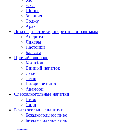
Узо
Чача
Шнапс
Зивания
Соджу
Арак
Ликёры, настойки, аперитивы и бальзамы
Аперитив
Ликеры
Настойки
Бальзам
Прочий алкоголь
Коктейль
Винный напиток
Саке
Сетю
Плодовое вино
Авамори
Слабоалкогольные напитки
Пиво
Сидр
Безалкогольные напитки
Безалкогольное пиво
Безалкогольное вино