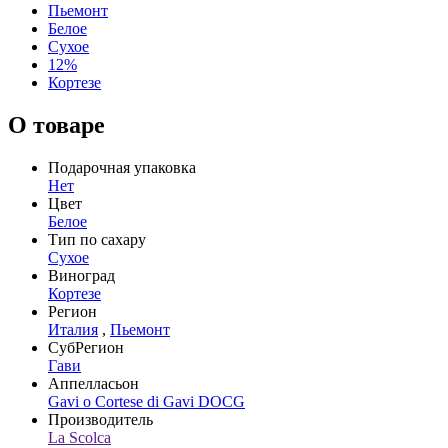
Пьемонт
Белое
Сухое
12%
Кортезе
О товаре
Подарочная упаковка
Нет
Цвет
Белое
Тип по сахару
Сухое
Виноград
Кортезе
Регион
Италия
,
Пьемонт
СубРегион
Гави
Аппелласьон
Gavi o Cortese di Gavi DOCG
Производитель
La Scolca