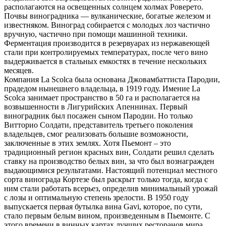
располагаются на освещенных солнцем холмах Роверето.
Почвы виноградника — вулканические, богатые железом и
известняком. Виноград собирается с молодых лоз частично
вручную, частично при помощи машинной техники.
Ферментация производится в резервуарах из нержавеющей
стали при контролируемых температурах, после чего вино
выдерживается в стальных емкостях в течение нескольких
месяцев.
Компания La Scolca была основана Джовамбаттиста Пародии,
прадедом нынешнего владельца, в 1919 году. Имение La
Scolca занимает пространство в 50 га и располагается на
возвышенности в Лигурийских Апеннинах. Первый
виноградник был посажен сыном Пародии. Но только
Витторио Солдати, представитель третьего поколения
владельцев, смог реализовать большие возможности,
заключенные в этих землях. Хотя Пьемонт – это
традиционный регион красных вин, Солдати решил сделать
ставку на производство белых вин, за что был вознагражден
выдающимися результатами. Настоящий потенциал местного
сорта винограда Кортезе был раскрыт только тогда, когда с
ним стали работать всерьез, определив минимальный урожай
с лозы и оптимальную степень зрелости. В 1950 году
выпускается первая бутылка вина Gavi, которое, по сути,
стало первым белым вином, произведенным в Пьемонте. С
этого времени в винных картах лучших ресторанов мира