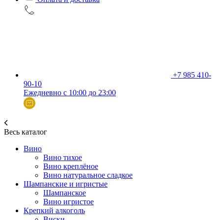
+7 985 410-
90-10
Ежедневно с 10:00 до 23:00
Весь каталог
Вино
Вино тихое
Вино креплёное
Вино натуральное сладкое
Шампанские и игристые
Шампанское
Вино игристое
Крепкий алкоголь
Виски