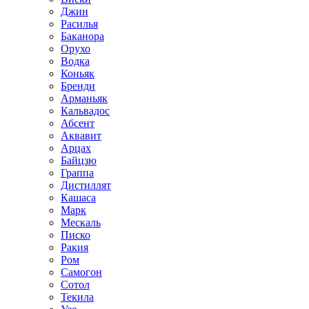
Джин
Расилья
Баканора
Орухо
Водка
Коньяк
Бренди
Арманьяк
Кальвадос
Абсент
Аквавит
Арцах
Байцзю
Граппа
Дистиллят
Кашаса
Марк
Мескаль
Писко
Ракия
Ром
Самогон
Сотол
Текила