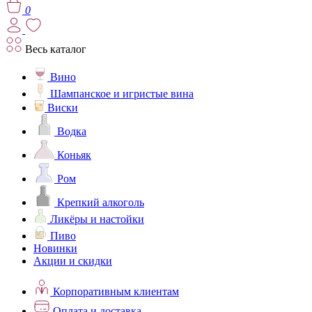
0
Весь каталог
Вино
Шампанское и игристые вина
Виски
Водка
Коньяк
Ром
Крепкий алкоголь
Ликёры и настойки
Пиво
Новинки
Акции и скидки
Корпоративным клиентам
Оплата и доставка