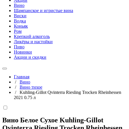
Акции
Вино
Шампанское и игристые вина
Виски
Водка
Коньяк
Ром
Крепкий алкоголь
Ликёры и настойки
Пиво
Новинки
Акции и скидки
Главная
/
Вино
/
Вино тихое
/
Kuhling-Gillot Qvinterra Riesling Trocken Rheinhessen
2021 0.75 л
Вино Белое Сухое Kuhling-Gillot
Qvinterra Riesling Trocken Rheinhessen