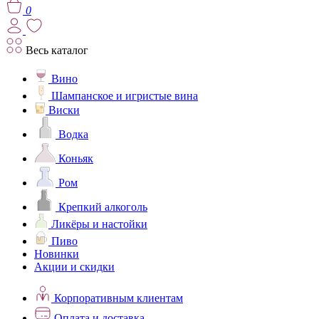
0
Весь каталог
Вино
Шампанское и игристые вина
Виски
Водка
Коньяк
Ром
Крепкий алкоголь
Ликёры и настойки
Пиво
Новинки
Акции и скидки
Корпоративным клиентам
Оплата и доставка