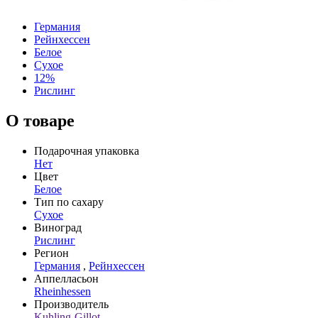
Германия
Рейнхессен
Белое
Сухое
12%
Рислинг
О товаре
Подарочная упаковка
Нет
Цвет
Белое
Тип по сахару
Сухое
Виноград
Рислинг
Регион
Германия
,
Рейнхессен
Аппелласьон
Rheinhessen
Производитель
Kuhling-Gillot