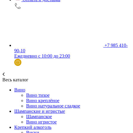
+7 985 410-
90-10
Ежедневно с 10:00 до 23:00
Весь каталог
Вино
Вино тихое
Вино креплёное
Вино натуральное сладкое
Шампанские и игристые
Шампанское
Вино игристое
Крепкий алкоголь
Виски