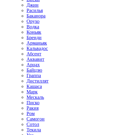
Джин
Расилья
Баканора
Орухо
Водка
Коньяк
Бренди
Арманьяк
Кальвадос
Абсент
Аквавит
Арцах
Байцзю
Граппа
Дистиллят
Кашаса
Марк
Мескаль
Писко
Ракия
Ром
Самогон
Сотол
Текила