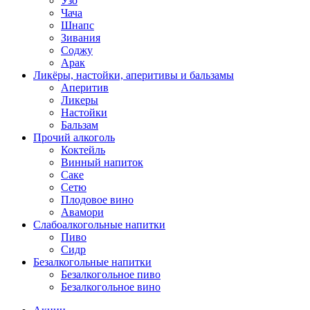
Узо
Чача
Шнапс
Зивания
Соджу
Арак
Ликёры, настойки, аперитивы и бальзамы
Аперитив
Ликеры
Настойки
Бальзам
Прочий алкоголь
Коктейль
Винный напиток
Саке
Сетю
Плодовое вино
Авамори
Слабоалкогольные напитки
Пиво
Сидр
Безалкогольные напитки
Безалкогольное пиво
Безалкогольное вино