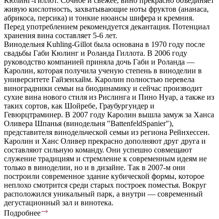
Кюлинг-Гиллот. Сочное и свежее, вино прекрасно объединяет
живую кислотность, захватывающие ноты фруктов (ананаса,
абрикоса, персика) и тонкие нюансы шифера и кремния.
Перед употреблением рекомендуется декантация. Потенциал
хранения вина составляет 5-6 лет.
Винодельня Kuhling-Gillot была основана в 1970 году после
свадьбы Габи Кюлинг и Роланда Гиллота. В 2006 году
руководство компанией приняла дочь Габи и Роланда —
Каролин, которая получила ученую степень в виноделии в
университете Гайзенхайм. Каролин полностью перевела
виноградники семьи на биодинамику и сейчас производит
сухие вина нового стиля из Рислинга и Пино Нуар, а также из
таких сортов, как Шойребе, Граубургундер и
Гевюрцтраминер. В 2007 году Каролин вышла замуж за Ханса
Оливера Шпанья (винодельня "BattenfeldSpanier"),
представителя винодельческой семьи из региона Рейнхессен.
Каролин и Ханс Оливер прекрасно дополняют друг друга и
составляют сильную команду. Они успешно совмещают
служение традициям и стремление к современным идеям не
только в виноделии, но и в дизайне. Так в 2007-м они
построили современное здание кубической формы, которое
неплохо смотрится среди старых построек поместья. Вокруг
расположился уникальный парк, а внутри — современный
дегустационный зал и винотека.
Подробнее