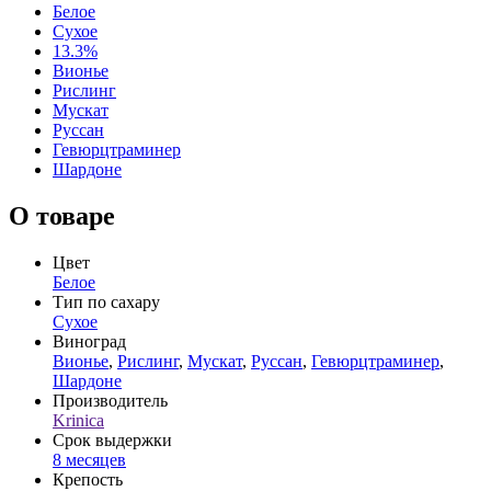
Белое
Сухое
13.3%
Вионье
Рислинг
Мускат
Руссан
Гевюрцтраминер
Шардоне
О товаре
Цвет
Белое
Тип по сахару
Сухое
Виноград
Вионье
,
Рислинг
,
Мускат
,
Руссан
,
Гевюрцтраминер
,
Шардоне
Производитель
Krinica
Срок выдержки
8 месяцев
Крепость