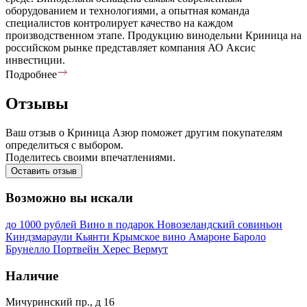
оборудованием и технологиями, а опытная команда
специалистов контролирует качество на каждом
производственном этапе. Продукцию винодельни Криница на
российском рынке представляет компания АО Аксис
инвестиции.
Подробнее
Отзывы
Ваш отзыв о Криница Азюр поможет другим покупателям
определиться с выбором.
Поделитесь своими впечатлениями.
Оставить отзыв
Возможно вы искали
до 1000 рублей
Вино в подарок
Новозеландский совиньон
Киндзмараули
Кьянти
Крымское вино
Амароне
Бароло
Брунелло
Портвейн
Херес
Вермут
Наличие
Мичуринский пр., д 16