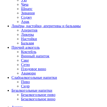
Узо
Чача
Шнапс
Зивания
Соджу
Арак
Ликёры, настойки, аперитивы и бальзамы
Аперитив
Ликеры
Настойки
Бальзам
Прочий алкоголь
Коктейль
Винный напиток
Саке
Сетю
Плодовое вино
Авамори
Слабоалкогольные напитки
Пиво
Сидр
Безалкогольные напитки
Безалкогольное пиво
Безалкогольное вино