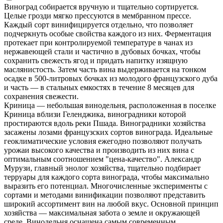
Виноград собирается вручную и тщательно сортируется.
Целые грозди мягко прессуются в мембранном прессе.
Каждый сорт винифицируется отдельно, что позволяет
подчеркнуть особые свойства каждого из них. Ферментация
протекает при контролируемой температуре в чанах из
нержавеющей стали и частично в дубовых бочках, чтобы
сохранить свежесть ягод и придать напитку изящную
маслянистость. Затем часть вина выдерживается на тонком
осадке в 500-литровых бочках из молодого французского дуба
и часть — в стальных емкостях в течение 8 месяцев для
сохранения свежести.
Криница — небольшая винодельня, расположенная в поселке
Криница вблизи Геленджика, виноградники которой
простираются вдоль реки Пшада. Виноградники хозяйства
засажены лозами французских сортов винограда. Идеальные
геоклиматические условия ежегодно позволяют получать
урожаи высокого качества и производить из них вина с
оптимальным соотношением "цена-качество". Александр
Мурузи, главный энолог хозяйства, тщательно подбирает
терруары для каждого сорта винограда, чтобы максимально
выразить его потенциал. Многочисленные эксперименты с
сортами и методами винификации позволяют представить
широкий ассортимент вин на любой вкус. Основной принцип
хозяйства — максимальная забота о земле и окружающей
среде. Винодельня оснащена самым современным