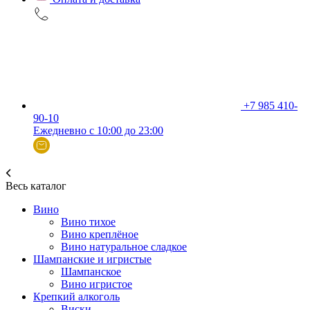
+7 985 410-
90-10
Ежедневно с 10:00 до 23:00
Весь каталог
Вино
Вино тихое
Вино креплёное
Вино натуральное сладкое
Шампанские и игристые
Шампанское
Вино игристое
Крепкий алкоголь
Виски