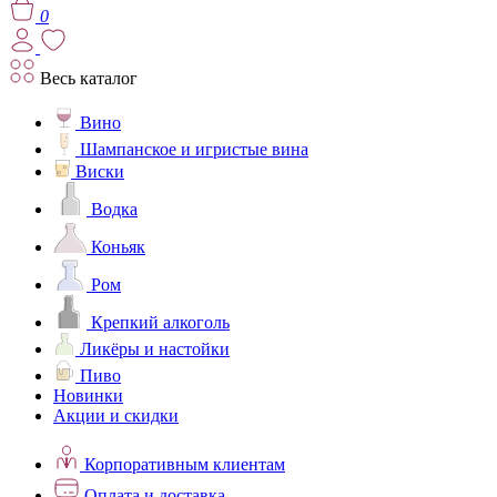
0
Весь каталог
Вино
Шампанское и игристые вина
Виски
Водка
Коньяк
Ром
Крепкий алкоголь
Ликёры и настойки
Пиво
Новинки
Акции и скидки
Корпоративным клиентам
Оплата и доставка