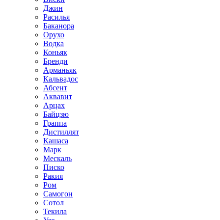
Джин
Расилья
Баканора
Орухо
Водка
Коньяк
Бренди
Арманьяк
Кальвадос
Абсент
Аквавит
Арцах
Байцзю
Граппа
Дистиллят
Кашаса
Марк
Мескаль
Писко
Ракия
Ром
Самогон
Сотол
Текила