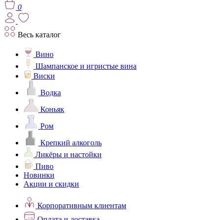
0
Весь каталог
Вино
Шампанское и игристые вина
Виски
Водка
Коньяк
Ром
Крепкий алкоголь
Ликёры и настойки
Пиво
Новинки
Акции и скидки
Корпоративным клиентам
Оплата и доставка