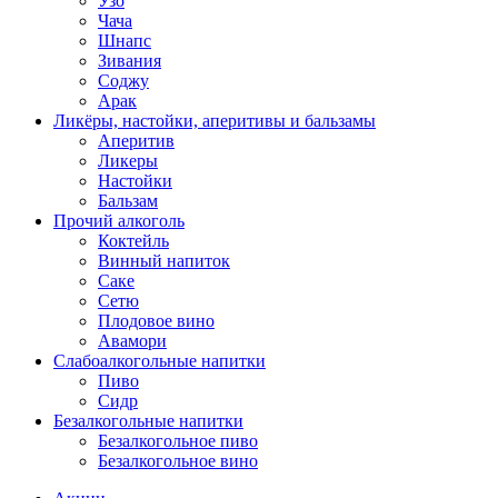
Узо
Чача
Шнапс
Зивания
Соджу
Арак
Ликёры, настойки, аперитивы и бальзамы
Аперитив
Ликеры
Настойки
Бальзам
Прочий алкоголь
Коктейль
Винный напиток
Саке
Сетю
Плодовое вино
Авамори
Слабоалкогольные напитки
Пиво
Сидр
Безалкогольные напитки
Безалкогольное пиво
Безалкогольное вино