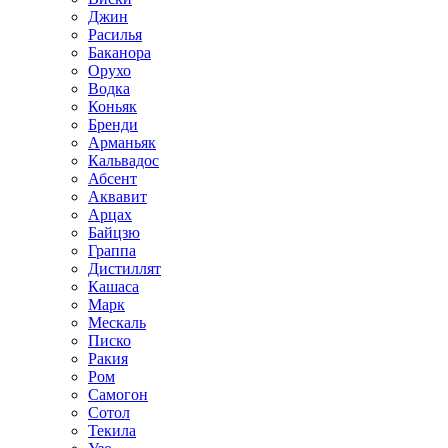
Джин
Расилья
Баканора
Орухо
Водка
Коньяк
Бренди
Арманьяк
Кальвадос
Абсент
Аквавит
Арцах
Байцзю
Граппа
Дистиллят
Кашаса
Марк
Мескаль
Писко
Ракия
Ром
Самогон
Сотол
Текила