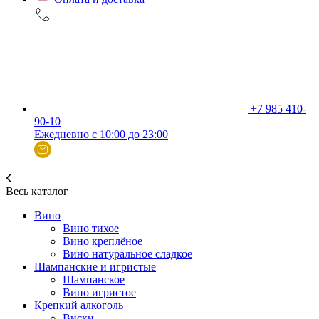
+7 985 410-
90-10
Ежедневно с 10:00 до 23:00
Весь каталог
Вино
Вино тихое
Вино креплёное
Вино натуральное сладкое
Шампанские и игристые
Шампанское
Вино игристое
Крепкий алкоголь
Виски