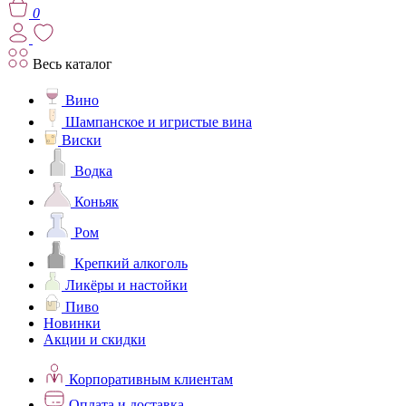
0
Весь каталог
Вино
Шампанское и игристые вина
Виски
Водка
Коньяк
Ром
Крепкий алкоголь
Ликёры и настойки
Пиво
Новинки
Акции и скидки
Корпоративным клиентам
Оплата и доставка