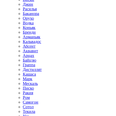
Джин
Расилья
Баканора
Орухо
Водка
Коньяк
Бренди
Арманьяк
Кальвадос
Абсент
Аквавит
Арцах
Байцзю
Граппа
Дистиллят
Кашаса
Марк
Мескаль
Писко
Ракия
Ром
Самогон
Сотол
Текила