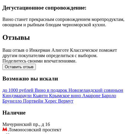
Дегустационное сопровождение:
Вино станет прекрасным сопровождением морепродуктам,
овощным и рыбным блюдам черноморской кухни.
Отзывы
Ваш отзыв о Инкерман Алиготе Классическое поможет
другим покупателям определиться с выбором.
Поделитесь своими впечатлениями.
Оставить отзыв
Возможно вы искали
до 1000 рублей
Вино в подарок
Новозеландский совиньон
Киндзмараули
Кьянти
Крымское вино
Амароне
Бароло
Брунелло
Портвейн
Херес
Вермут
Наличие
Мичуринский пр., д 16
Ломоносовский проспект