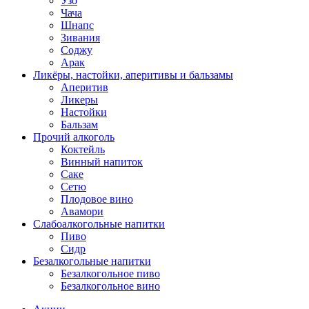
Узо
Чача
Шнапс
Зивания
Соджу
Арак
Ликёры, настойки, аперитивы и бальзамы
Аперитив
Ликеры
Настойки
Бальзам
Прочий алкоголь
Коктейль
Винный напиток
Саке
Сетю
Плодовое вино
Авамори
Слабоалкогольные напитки
Пиво
Сидр
Безалкогольные напитки
Безалкогольное пиво
Безалкогольное вино