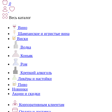
0
Весь каталог
Вино
Шампанское и игристые вина
Виски
Водка
Коньяк
Ром
Крепкий алкоголь
Ликёры и настойки
Пиво
Новинки
Акции и скидки
Корпоративным клиентам
Оплата и доставка