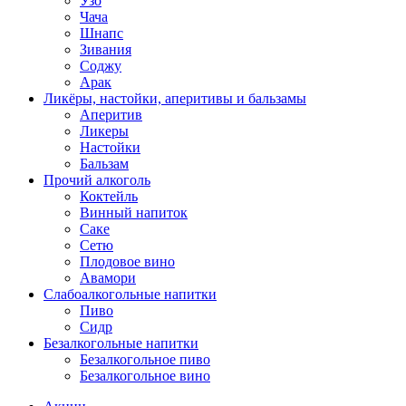
Узо
Чача
Шнапс
Зивания
Соджу
Арак
Ликёры, настойки, аперитивы и бальзамы
Аперитив
Ликеры
Настойки
Бальзам
Прочий алкоголь
Коктейль
Винный напиток
Саке
Сетю
Плодовое вино
Авамори
Слабоалкогольные напитки
Пиво
Сидр
Безалкогольные напитки
Безалкогольное пиво
Безалкогольное вино