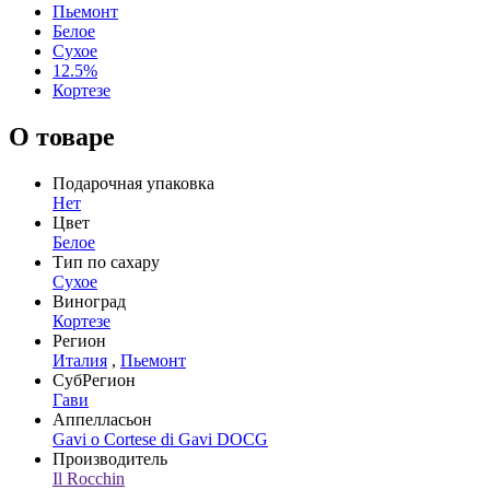
Пьемонт
Белое
Сухое
12.5%
Кортезе
О товаре
Подарочная упаковка
Нет
Цвет
Белое
Тип по сахару
Сухое
Виноград
Кортезе
Регион
Италия
,
Пьемонт
СубРегион
Гави
Аппелласьон
Gavi o Cortese di Gavi DOCG
Производитель
Il Rocchin