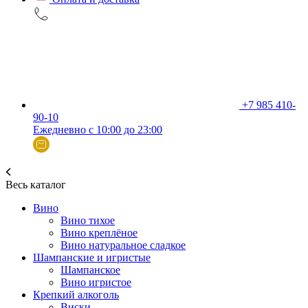
+7 985 410-
90-10
Ежедневно с 10:00 до 23:00
Весь каталог
Вино
Вино тихое
Вино креплёное
Вино натуральное сладкое
Шампанские и игристые
Шампанское
Вино игристое
Крепкий алкоголь
Виски