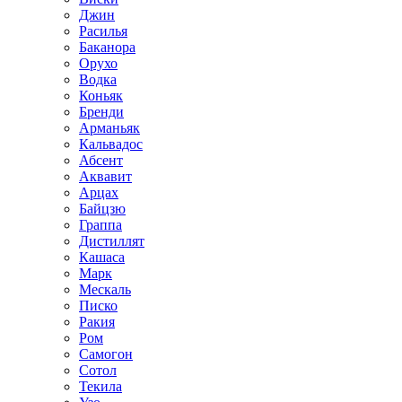
Джин
Расилья
Баканора
Орухо
Водка
Коньяк
Бренди
Арманьяк
Кальвадос
Абсент
Аквавит
Арцах
Байцзю
Граппа
Дистиллят
Кашаса
Марк
Мескаль
Писко
Ракия
Ром
Самогон
Сотол
Текила