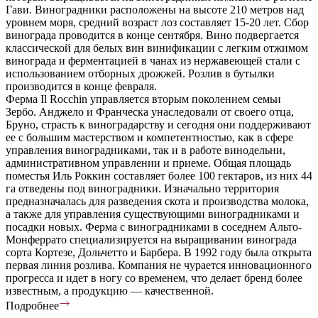
Гави. Виноградники расположены на высоте 210 метров над
уровнем моря, средний возраст лоз составляет 15-20 лет. Сбор
винограда проводится в конце сентября. Вино подвергается
классической для белых вин винификации с легким отжимом
винограда и ферментацией в чанах из нержавеющей стали с
использованием отборных дрожжей. Розлив в бутылки
производится в конце февраля.
Ферма Il Rocchin управляется вторым поколением семьи
Зербо. Анджело и Франческа унаследовали от своего отца,
Бруно, страсть к виноградарству и сегодня они поддерживают
ее с большим мастерством и компетентностью, как в сфере
управления виноградниками, так и в работе винодельни,
административном управлении и приеме. Общая площадь
поместья Иль Роккин составляет более 100 гектаров, из них 44
га отведены под виноградники. Изначально территория
предназначалась для разведения скота и производства молока,
а также для управления существующими виноградниками и
посадки новых. Ферма с виноградниками в соседнем Альто-
Монферрато специализируется на выращивании винограда
сорта Кортезе, Дольчетто и Барбера. В 1992 году была открыта
первая линия розлива. Компания не чурается инновационного
прогресса и идет в ногу со временем, что делает бренд более
известным, а продукцию — качественной.
Подробнее