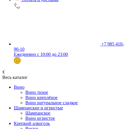
+7 985 410-
90-10
Ежедневно с 10:00 до 23:00
Весь каталог
Вино
Вино тихое
Вино креплёное
Вино натуральное сладкое
Шампанские и игристые
Шампанское
Вино игристое
Крепкий алкоголь
Виски