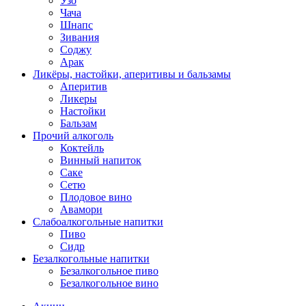
Узо
Чача
Шнапс
Зивания
Соджу
Арак
Ликёры, настойки, аперитивы и бальзамы
Аперитив
Ликеры
Настойки
Бальзам
Прочий алкоголь
Коктейль
Винный напиток
Саке
Сетю
Плодовое вино
Авамори
Слабоалкогольные напитки
Пиво
Сидр
Безалкогольные напитки
Безалкогольное пиво
Безалкогольное вино