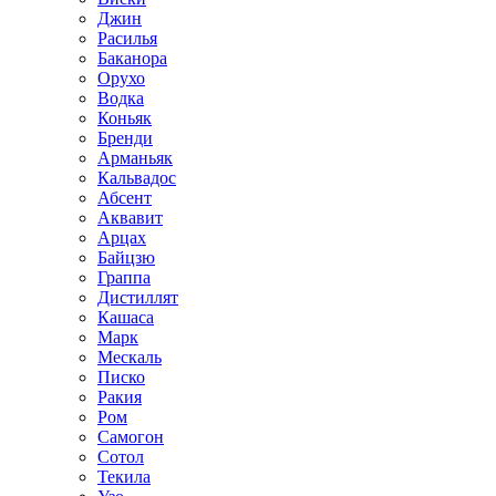
Джин
Расилья
Баканора
Орухо
Водка
Коньяк
Бренди
Арманьяк
Кальвадос
Абсент
Аквавит
Арцах
Байцзю
Граппа
Дистиллят
Кашаса
Марк
Мескаль
Писко
Ракия
Ром
Самогон
Сотол
Текила