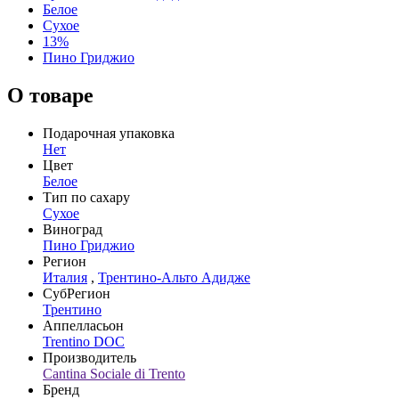
Белое
Сухое
13%
Пино Гриджио
О товаре
Подарочная упаковка
Нет
Цвет
Белое
Тип по сахару
Сухое
Виноград
Пино Гриджио
Регион
Италия
,
Трентино-Альто Адидже
СубРегион
Трентино
Аппелласьон
Trentino DOC
Производитель
Cantina Sociale di Trento
Бренд