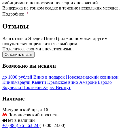
амбициями и ценностями последних поколений.
Выдержка на тонком осадке в течение нескольких месяцев.
Подробнее
Отзывы
Ваш отзыв о Эредия Пино Гриджио поможет другим
покупателям определиться с выбором.
Поделитесь своими впечатлениями.
Оставить отзыв
Возможно вы искали
до 1000 рублей
Вино в подарок
Новозеландский совиньон
Киндзмараули
Кьянти
Крымское вино
Амароне
Бароло
Брунелло
Портвейн
Херес
Вермут
Наличие
Мичуринский пр., д 16
Ломоносовский проспект
◆
Нет в наличии
+7 (985) 761-63-24
(10:00–23:00)