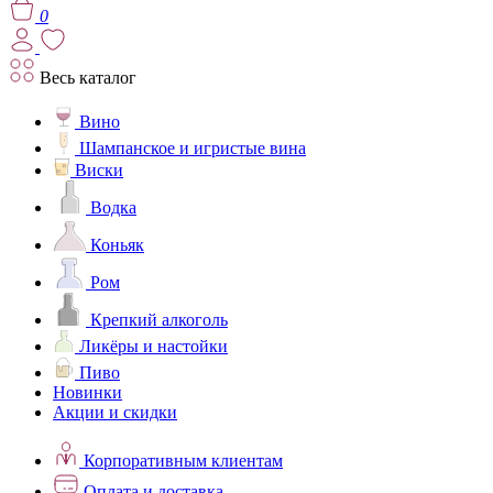
0
Весь каталог
Вино
Шампанское и игристые вина
Виски
Водка
Коньяк
Ром
Крепкий алкоголь
Ликёры и настойки
Пиво
Новинки
Акции и скидки
Корпоративным клиентам
Оплата и доставка