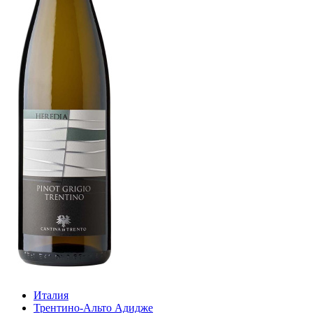
Италия
Трентино-Альто Адидже