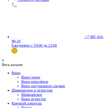
+7 985 410-
90-10
Ежедневно с 10:00 до 23:00
Весь каталог
Вино
Вино тихое
Вино креплёное
Вино натуральное сладкое
Шампанские и игристые
Шампанское
Вино игристое
Крепкий алкоголь
Виски