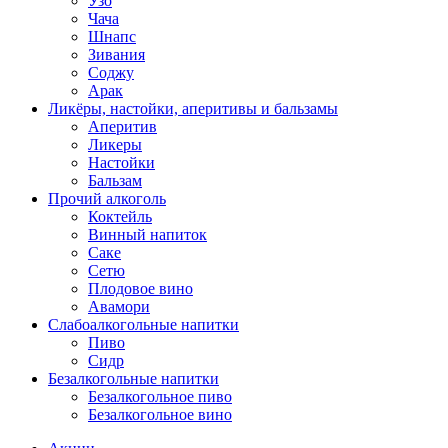
Узо
Чача
Шнапс
Зивания
Соджу
Арак
Ликёры, настойки, аперитивы и бальзамы
Аперитив
Ликеры
Настойки
Бальзам
Прочий алкоголь
Коктейль
Винный напиток
Саке
Сетю
Плодовое вино
Авамори
Слабоалкогольные напитки
Пиво
Сидр
Безалкогольные напитки
Безалкогольное пиво
Безалкогольное вино