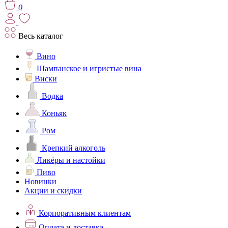
0
Весь каталог
Вино
Шампанское и игристые вина
Виски
Водка
Коньяк
Ром
Крепкий алкоголь
Ликёры и настойки
Пиво
Новинки
Акции и скидки
Корпоративным клиентам
Оплата и доставка