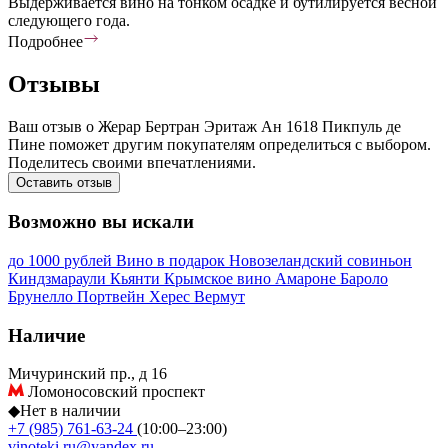
Выдерживается вино на тонком осадке и бутилируется весной
следующего года.
Подробнее
Отзывы
Ваш отзыв о Жерар Бертран Эритаж Ан 1618 Пикпуль де
Пине поможет другим покупателям определиться с выбором.
Поделитесь своими впечатлениями.
Оставить отзыв
Возможно вы искали
до 1000 рублей
Вино в подарок
Новозеландский совиньон
Киндзмараули
Кьянти
Крымское вино
Амароне
Бароло
Брунелло
Портвейн
Херес
Вермут
Наличие
Мичуринский пр., д 16
Ломоносовский проспект
◆
Нет в наличии
+7 (985) 761-63-24
(10:00–23:00)
vinoteki.ru@yandex.ru