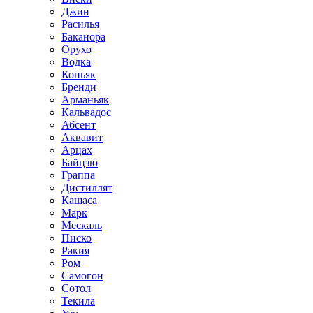
Джин
Расилья
Баканора
Орухо
Водка
Коньяк
Бренди
Арманьяк
Кальвадос
Абсент
Аквавит
Арцах
Байцзю
Граппа
Дистиллят
Кашаса
Марк
Мескаль
Писко
Ракия
Ром
Самогон
Сотол
Текила