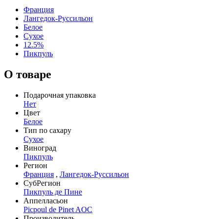
Франция
Лангедок-Руссильон
Белое
Сухое
12.5%
Пикпуль
О товаре
Подарочная упаковка
Нет
Цвет
Белое
Тип по сахару
Сухое
Виноград
Пикпуль
Регион
Франция
,
Лангедок-Руссильон
СубРегион
Пикпуль де Пине
Аппелласьон
Picpoul de Pinet AOC
Производитель