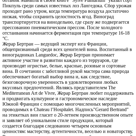
ботаник Маньоль в своей книге "Sylve Plantarium" указал сорт
Пикпуль среди самых известных лоз Лангедока. Сбор урожая
проходит рано утром, когда температура воздуха достаточно
низкая, чтобы сохранить целостность ягод. Виноград
транспортируется на винодельню, где сразу же подвергается
прессованию пневматическим прессом. После холодного
отстаивания начинается ферментация при температуре 16-18
°C.
Жерар Бертран — ведущий эксперт юга Франции,
общепризнанный среди всех ценителей вина. Воспитанный в
виноградниках Languedoc, Жерар Бертран принимает
активное участие в развитии каждого из терруаров, где
производят игристые, белые, красные, розовые и сортовые
вина. В сочетании с заботливой рукой мастера сама природа
обеспечивает богатый выбор вина и, как следствие,
безоговорочную уверенность в удовлетворении любых
вкусовых предпочтений. Являясь представителем The
Mediterranean Art de Vivre, Жерар Бертран любит поддерживать
и продвигать культурное и гастрономическое наследие
Южной Франции с помощью многочисленных мероприятий,
проводимых в Chateau l’Hospitalet. Надпись"Gerard Bertrand"
на этикетках вин гласит о 20-летнем производственном опыте
и заявляет об уникальном стиле продукции, который
создается благодаря следованию четырем основным
ценностям: мастерству, аутентичности, веселью и новаторству.