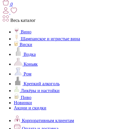
0
Весь каталог
Вино
Шампанское и игристые вина
Виски
Водка
Коньяк
Ром
Крепкий алкоголь
Ликёры и настойки
Пиво
Новинки
Акции и скидки
Корпоративным клиентам
Оплата и доставка