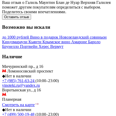
Ваш отзыв о Галиль Маунтин Блан де Нуар Верхняя Галилея
поможет другим покупателям определиться с выбором.
Поделитесь своими впечатлениями.
Оставить отзыв
Возможно вы искали
до 1000 рублей
Вино в подарок
Новозеландский совиньон
Киндзмараули
Кьянти
Крымское вино
Амароне
Бароло
Брунелло
Портвейн
Херес
Вермут
Наличие
Мичуринский пр., д 16
Ломоносовский проспект
◆
Нет в наличии
+7 (985) 761-63-24
(10:00–23:00)
vinoteki.ru@yandex.ru
Воротынская ул., д 16
Планерная
Смотреть на карте
◆
Нет в наличии
+7 (499) 500-19-48
(10:00–23:00)