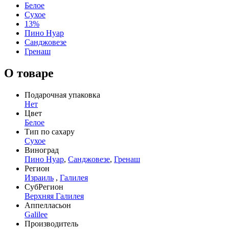
Белое
Сухое
13%
Пино Нуар
Санджовезе
Гренаш
О товаре
Подарочная упаковка
Нет
Цвет
Белое
Тип по сахару
Сухое
Виноград
Пино Нуар
,
Санджовезе
,
Гренаш
Регион
Израиль
,
Галилея
СубРегион
Верхняя Галилея
Аппелласьон
Galilee
Производитель