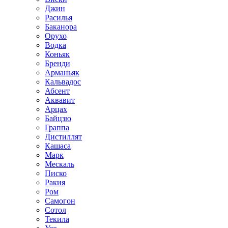
Джин
Расилья
Баканора
Орухо
Водка
Коньяк
Бренди
Арманьяк
Кальвадос
Абсент
Аквавит
Арцах
Байцзю
Граппа
Дистиллят
Кашаса
Марк
Мескаль
Писко
Ракия
Ром
Самогон
Сотол
Текила