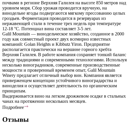
почвами в регионе Верхняя Галилея на высоте 850 метров над
уровнем моря. Сбор урожая проводится вручную, на
винодельне ягоды подвергаются мягкому прессованию целых
гроздьев. Ферментация проводится в резервуарах из
нержавеющей стали в течение трех недель при температуре
12-18 °С. Потенциал вина составляет 3-5 лет.
Galil Mountain — винодельческое хозяйство, созданное в 2000
году как совместный проект двух всемирно известных
компаний: Golan Heights и Kibbutz Yiron. Предприятие
располагается практически на вершине горного хребта
Верхняя Галилея. В работе компания сохраняет тонкий баланс
между традициями и современными технологиями. Используя
несколько виноградников, современные производственные
мощности и проверенный временем опыт, Galil Mountain
Winery предлагает отличный выбор вин. Компания является
приверженцем концепции устойчивого виноградарства и
виноделия и осуществляет деятельность по органическим
принципам.
Выдерживается вино на легком дрожжевом осадке в стальных
чанах на протяжении нескольких месяцев.
Подробнее
Отзывы