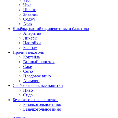
Узо
Чача
Шнапс
Зивания
Соджу
Арак
Ликёры, настойки, аперитивы и бальзамы
Аперитив
Ликеры
Настойки
Бальзам
Прочий алкоголь
Коктейль
Винный напиток
Саке
Сетю
Плодовое вино
Авамори
Слабоалкогольные напитки
Пиво
Сидр
Безалкогольные напитки
Безалкогольное пиво
Безалкогольное вино