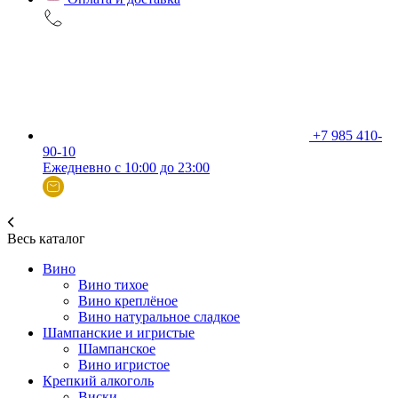
+7 985 410-
90-10
Ежедневно с 10:00 до 23:00
Весь каталог
Вино
Вино тихое
Вино креплёное
Вино натуральное сладкое
Шампанские и игристые
Шампанское
Вино игристое
Крепкий алкоголь
Виски