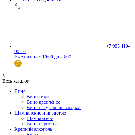
+7 985 410-
90-10
Ежедневно с 10:00 до 23:00
Весь каталог
Вино
Вино тихое
Вино креплёное
Вино натуральное сладкое
Шампанские и игристые
Шампанское
Вино игристое
Крепкий алкоголь
Виски