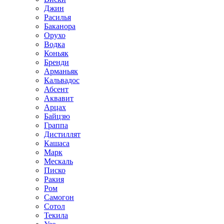
Джин
Расилья
Баканора
Орухо
Водка
Коньяк
Бренди
Арманьяк
Кальвадос
Абсент
Аквавит
Арцах
Байцзю
Граппа
Дистиллят
Кашаса
Марк
Мескаль
Писко
Ракия
Ром
Самогон
Сотол
Текила