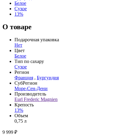
Белое
Сухое
13%
О товаре
Подарочная упаковка
Нет
Цвет
Белое
Тип по сахару
Сухое
Регион
Франция
,
Бургундия
СубРегион
Море-Сен-Дени
Производитель
Eurl Frederic Magnien
Крепость
13%
Объем
0,75 л
9 999 ₽