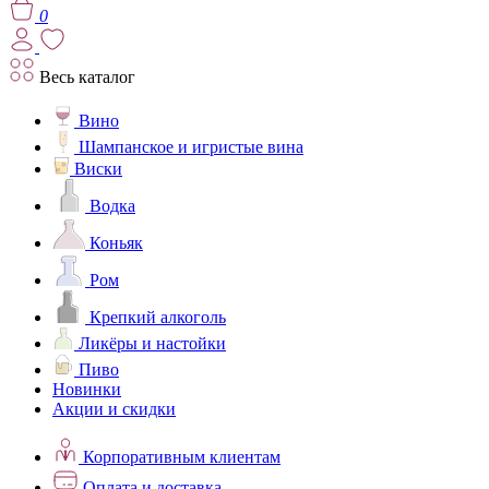
0
Весь каталог
Вино
Шампанское и игристые вина
Виски
Водка
Коньяк
Ром
Крепкий алкоголь
Ликёры и настойки
Пиво
Новинки
Акции и скидки
Корпоративным клиентам
Оплата и доставка