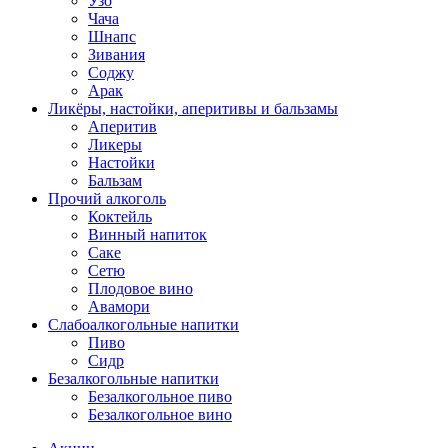
Узо
Чача
Шнапс
Зивания
Соджу
Арак
Ликёры, настойки, аперитивы и бальзамы
Аперитив
Ликеры
Настойки
Бальзам
Прочий алкоголь
Коктейль
Винный напиток
Саке
Сетю
Плодовое вино
Авамори
Слабоалкогольные напитки
Пиво
Сидр
Безалкогольные напитки
Безалкогольное пиво
Безалкогольное вино