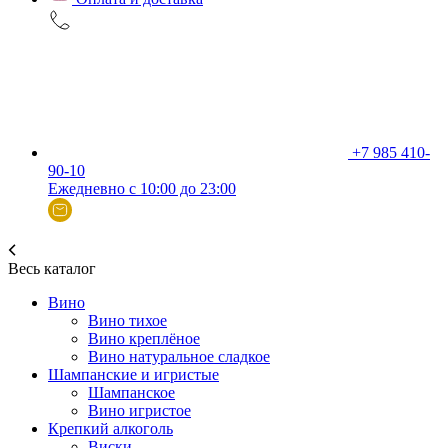
+7 985 410-
90-10
Ежедневно с 10:00 до 23:00
Весь каталог
Вино
Вино тихое
Вино креплёное
Вино натуральное сладкое
Шампанские и игристые
Шампанское
Вино игристое
Крепкий алкоголь
Виски