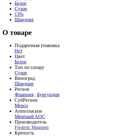
Белое
Сухое
13%
Шардоне
О товаре
Подарочная упаковка
Нет
Цвет
Белое
Тип по сахару
Сухое
Виноград
Шардоне
Регион
Франция
,
Бургундия
СубРегион
Мерсо
Аппелласьон
Meursault AOC
Производитель
Frederic Magnien
Крепость