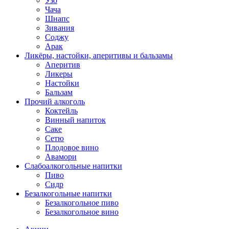
Узо
Чача
Шнапс
Зивания
Соджу
Арак
Ликёры, настойки, аперитивы и бальзамы
Аперитив
Ликеры
Настойки
Бальзам
Прочий алкоголь
Коктейль
Винный напиток
Саке
Сетю
Плодовое вино
Авамори
Слабоалкогольные напитки
Пиво
Сидр
Безалкогольные напитки
Безалкогольное пиво
Безалкогольное вино