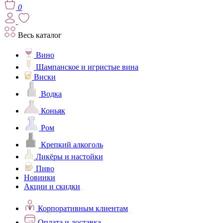
0
Весь каталог
Вино
Шампанское и игристые вина
Виски
Водка
Коньяк
Ром
Крепкий алкоголь
Ликёры и настойки
Пиво
Новинки
Акции и скидки
Корпоративным клиентам
Оплата и доставка