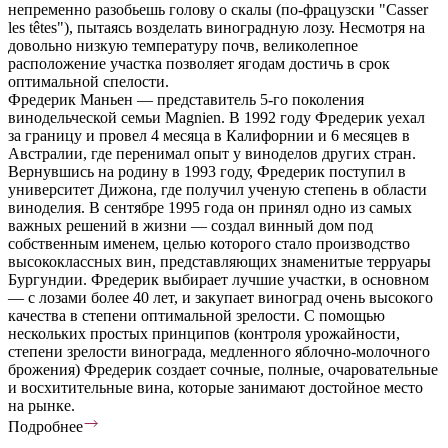
непременно разобьешь голову о скалы (по-фрацузски "Casser
les têtes"), пытаясь возделать виноградную лозу. Несмотря на
довольно низкую температуру почв, великолепное
расположение участка позволяет ягодам достичь в срок
оптимальной спелости.
Фредерик Маньен — представитель 5-го поколения
винодельческой семьи Magnien. В 1992 году Фредерик уехал
за границу и провел 4 месяца в Калифорнии и 6 месяцев в
Австралии, где перенимал опыт у виноделов других стран.
Вернувшись на родину в 1993 году, Фредерик поступил в
университет Дижона, где получил ученую степень в области
виноделия. В сентябре 1995 года он принял одно из самых
важных решений в жизни — создал винный дом под
собственным именем, целью которого стало производство
высококлассных вин, представляющих знаменитые терруары
Бургундии. Фредерик выбирает лучшие участки, в основном
— с лозами более 40 лет, и закупает виноград очень высокого
качества в степени оптимальной зрелости. С помощью
нескольких простых принципов (контроля урожайности,
степени зрелости винограда, медленного яблочно-молочного
брожения) Фредерик создает сочные, полные, очаровательные
и восхитительные вина, которые занимают достойное место
на рынке.
Подробнее