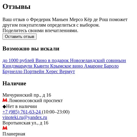
Отзывы
Ваш отзыв о Фредерик Маньен Мерсо Кёр де Рош поможет
другим покупателям определиться с выбором.
Поделитесь своими впечатлениями.
Оставить отзыв
Возможно вы искали
до 1000 рублей
Вино в подарок
Новозеландский совиньон
Киндзмараули
Кьянти
Крымское вино
Амароне
Бароло
Брунелло
Портвейн
Херес
Вермут
Наличие
Мичуринский пр., д 16
Ломоносовский проспект
◆
Нет в наличии
+7 (985) 761-63-24
(10:00–23:00)
vinoteki.ru@yandex.ru
Воротынская ул., д 16
Планерная