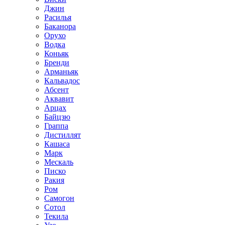
Джин
Расилья
Баканора
Орухо
Водка
Коньяк
Бренди
Арманьяк
Кальвадос
Абсент
Аквавит
Арцах
Байцзю
Граппа
Дистиллят
Кашаса
Марк
Мескаль
Писко
Ракия
Ром
Самогон
Сотол
Текила