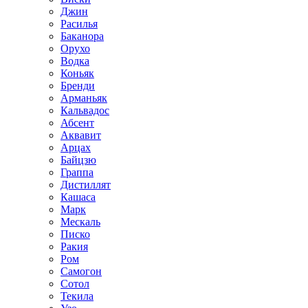
Джин
Расилья
Баканора
Орухо
Водка
Коньяк
Бренди
Арманьяк
Кальвадос
Абсент
Аквавит
Арцах
Байцзю
Граппа
Дистиллят
Кашаса
Марк
Мескаль
Писко
Ракия
Ром
Самогон
Сотол
Текила