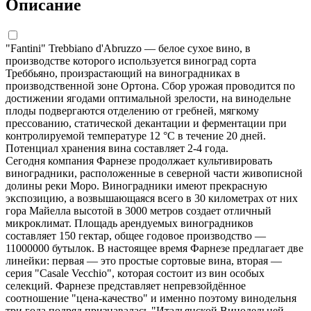
Описание
"Fantini" Trebbiano d'Abruzzo — белое сухое вино, в
производстве которого используется виноград сорта
Треббьяно, произрастающий на виноградниках в
производственной зоне Ортона. Сбор урожая проводится по
достижении ягодами оптимальной зрелости, на винодельне
плоды подвергаются отделению от гребней, мягкому
прессованию, статической декантации и ферментации при
контролируемой температуре 12 °С в течение 20 дней.
Потенциал хранения вина составляет 2-4 года.
Сегодня компания Фарнезе продолжает культивировать
виноградники, расположенные в северной части живописной
долины реки Моро. Виноградники имеют прекрасную
экспозицию, а возвышающаяся всего в 30 километрах от них
гора Майелла высотой в 3000 метров создает отличный
микроклимат. Площадь арендуемых виноградников
составляет 150 гектар, общее годовое производство —
11000000 бутылок. В настоящее время Фарнезе предлагает две
линейки: первая — это простые сортовые вина, вторая —
серия "Casale Vecchio", которая состоит из вин особых
селекций. Фарнезе представляет непревзойдённое
соотношение "цена-качество" и именно поэтому винодельня
три года подряд признавалась "Итальянской Винодельней