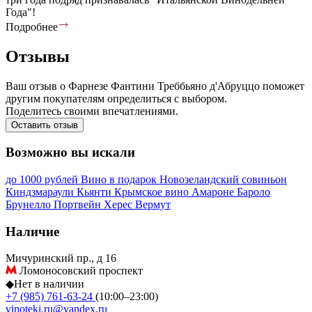
Года"!
Подробнее
Отзывы
Ваш отзыв о Фарнезе Фантини Треббьяно д'Абруццо поможет
другим покупателям определиться с выбором.
Поделитесь своими впечатлениями.
Оставить отзыв
Возможно вы искали
до 1000 рублей
Вино в подарок
Новозеландский совиньон
Киндзмараули
Кьянти
Крымское вино
Амароне
Бароло
Брунелло
Портвейн
Херес
Вермут
Наличие
Мичуринский пр., д 16
Ломоносовский проспект
◆
Нет в наличии
+7 (985) 761-63-24
(10:00–23:00)
vinoteki.ru@yandex.ru