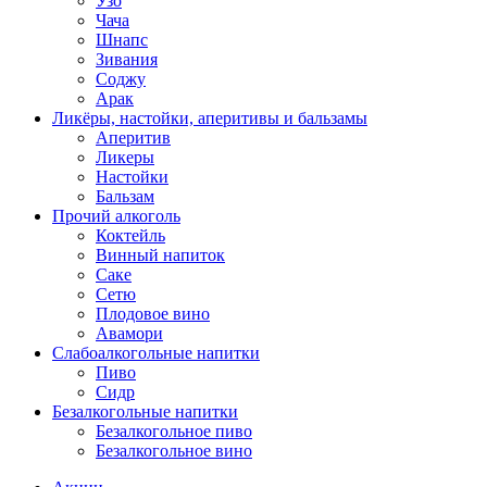
Узо
Чача
Шнапс
Зивания
Соджу
Арак
Ликёры, настойки, аперитивы и бальзамы
Аперитив
Ликеры
Настойки
Бальзам
Прочий алкоголь
Коктейль
Винный напиток
Саке
Сетю
Плодовое вино
Авамори
Слабоалкогольные напитки
Пиво
Сидр
Безалкогольные напитки
Безалкогольное пиво
Безалкогольное вино