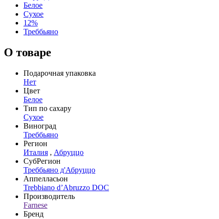
Белое
Сухое
12%
Треббьяно
О товаре
Подарочная упаковка
Нет
Цвет
Белое
Тип по сахару
Сухое
Виноград
Треббьяно
Регион
Италия
,
Абруццо
СубРегион
Треббьяно д'Абруццо
Аппелласьон
Trebbiano d’Abruzzo DOC
Производитель
Farnese
Бренд