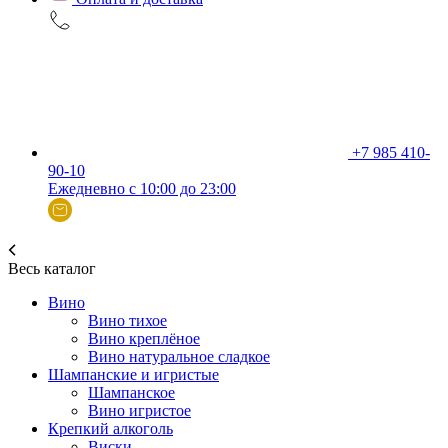
+7 985 410-
90-10
Ежедневно с 10:00 до 23:00
Весь каталог
Вино
Вино тихое
Вино креплёное
Вино натуральное сладкое
Шампанские и игристые
Шампанское
Вино игристое
Крепкий алкоголь
Виски