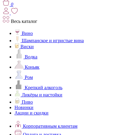
0
Весь каталог
Вино
Шампанское и игристые вина
Виски
Водка
Коньяк
Ром
Крепкий алкоголь
Ликёры и настойки
Пиво
Новинки
Акции и скидки
Корпоративным клиентам
Оплата и доставка