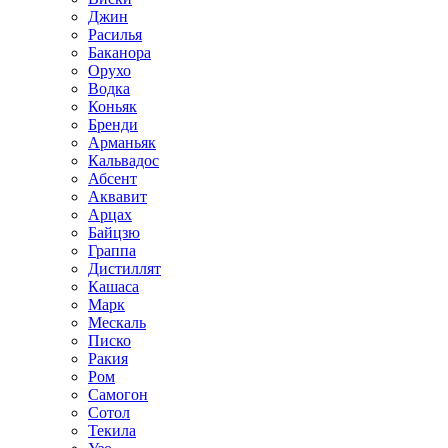
Джин
Расилья
Баканора
Орухо
Водка
Коньяк
Бренди
Арманьяк
Кальвадос
Абсент
Аквавит
Арцах
Байцзю
Граппа
Дистиллят
Кашаса
Марк
Мескаль
Писко
Ракия
Ром
Самогон
Сотол
Текила