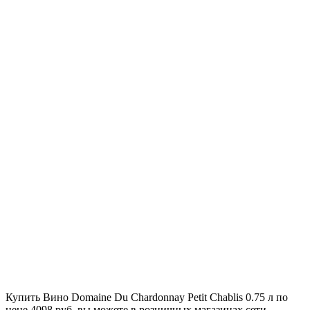
Купить Вино Domaine Du Chardonnay Petit Chablis 0.75 л по
цене 4098 руб. вы можете в розничных магазинах сети