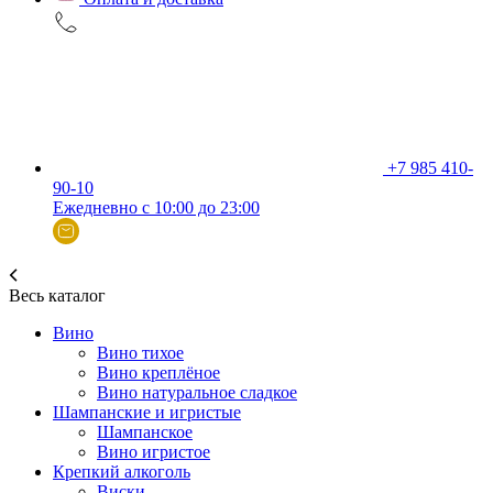
+7 985 410-
90-10
Ежедневно с 10:00 до 23:00
Весь каталог
Вино
Вино тихое
Вино креплёное
Вино натуральное сладкое
Шампанские и игристые
Шампанское
Вино игристое
Крепкий алкоголь
Виски