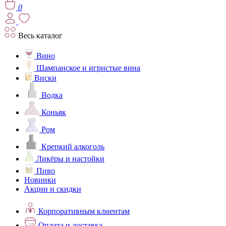
0
Весь каталог
Вино
Шампанское и игристые вина
Виски
Водка
Коньяк
Ром
Крепкий алкоголь
Ликёры и настойки
Пиво
Новинки
Акции и скидки
Корпоративным клиентам
Оплата и доставка