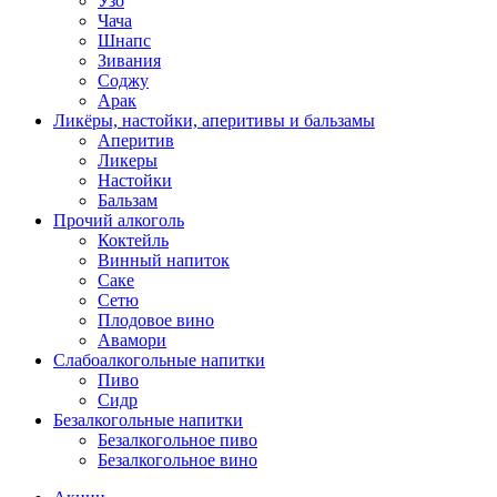
Узо
Чача
Шнапс
Зивания
Соджу
Арак
Ликёры, настойки, аперитивы и бальзамы
Аперитив
Ликеры
Настойки
Бальзам
Прочий алкоголь
Коктейль
Винный напиток
Саке
Сетю
Плодовое вино
Авамори
Слабоалкогольные напитки
Пиво
Сидр
Безалкогольные напитки
Безалкогольное пиво
Безалкогольное вино