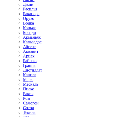
Джин
Расилья
Баканора
Орухо
Водка
Коньяк
Бренди
Арманьяк
Кальвадос
Абсент
Аквавит
Арцах
Байцзю
Граппа
Дистиллят
Кашаса
Марк
Мескаль
Писко
Ракия
Ром
Самогон
Сотол
Текила