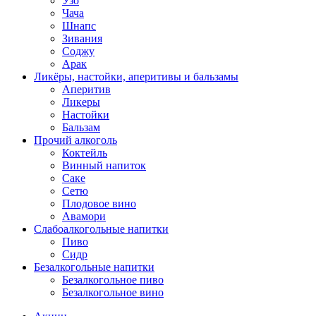
Узо
Чача
Шнапс
Зивания
Соджу
Арак
Ликёры, настойки, аперитивы и бальзамы
Аперитив
Ликеры
Настойки
Бальзам
Прочий алкоголь
Коктейль
Винный напиток
Саке
Сетю
Плодовое вино
Авамори
Слабоалкогольные напитки
Пиво
Сидр
Безалкогольные напитки
Безалкогольное пиво
Безалкогольное вино