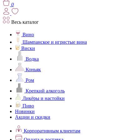
0
Весь каталог
Вино
Шампанское и игристые вина
Виски
Водка
Коньяк
Ром
Крепкий алкоголь
Ликёры и настойки
Пиво
Новинки
Акции и скидки
Корпоративным клиентам
Оплата и доставка