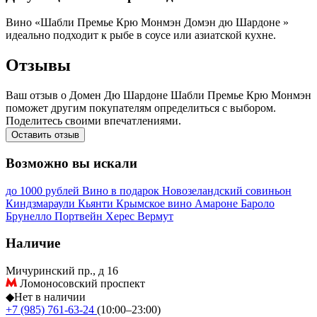
Вино «Шабли Премье Крю Монмэн Домэн дю Шардоне »
идеально подходит к рыбе в соусе или азиатской кухне.
Отзывы
Ваш отзыв о Домен Дю Шардоне Шабли Премье Крю Монмэн
поможет другим покупателям определиться с выбором.
Поделитесь своими впечатлениями.
Оставить отзыв
Возможно вы искали
до 1000 рублей
Вино в подарок
Новозеландский совиньон
Киндзмараули
Кьянти
Крымское вино
Амароне
Бароло
Брунелло
Портвейн
Херес
Вермут
Наличие
Мичуринский пр., д 16
Ломоносовский проспект
◆
Нет в наличии
+7 (985) 761-63-24
(10:00–23:00)