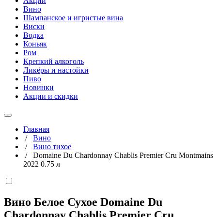
Акции
Вино
Шампанское и игристые вина
Виски
Водка
Коньяк
Ром
Крепкий алкоголь
Ликёры и настойки
Пиво
Новинки
Акции и скидки
Главная
/
Вино
/
Вино тихое
/
Domaine Du Chardonnay Chablis Premier Cru Montmains
2022 0.75 л
Вино Белое Сухое Domaine Du
Chardonnay Chablis Premier Cru