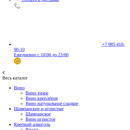
+7 985 410-
90-10
Ежедневно с 10:00 до 23:00
Весь каталог
Вино
Вино тихое
Вино креплёное
Вино натуральное сладкое
Шампанские и игристые
Шампанское
Вино игристое
Крепкий алкоголь
Виски