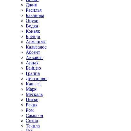
Джин
Расилья
Баканора
Орухо
Водка
Коньяк
Бренди
Арманьяк
Кальвадос
Абсент
Аквавит
Арцах
Байцзю
Граппа
Дистиллят
Кашаса
Марк
Мескаль
Писко
Ракия
Ром
Самогон
Сотол
Текила