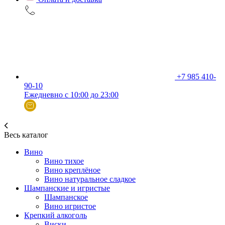
+7 985 410-
90-10
Ежедневно с 10:00 до 23:00
Весь каталог
Вино
Вино тихое
Вино креплёное
Вино натуральное сладкое
Шампанские и игристые
Шампанское
Вино игристое
Крепкий алкоголь
Виски