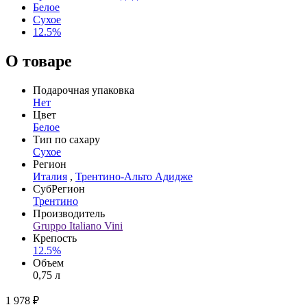
Белое
Сухое
12.5%
О товаре
Подарочная упаковка
Нет
Цвет
Белое
Тип по сахару
Сухое
Регион
Италия
,
Трентино-Альто Адидже
СубРегион
Трентино
Производитель
Gruppo Italiano Vini
Крепость
12.5%
Объем
0,75 л
1 978 ₽