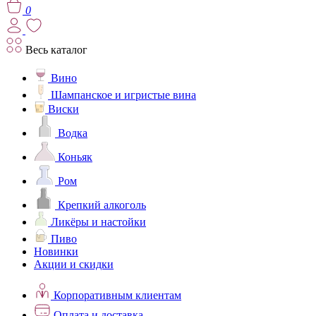
0
Весь каталог
Вино
Шампанское и игристые вина
Виски
Водка
Коньяк
Ром
Крепкий алкоголь
Ликёры и настойки
Пиво
Новинки
Акции и скидки
Корпоративным клиентам
Оплата и доставка