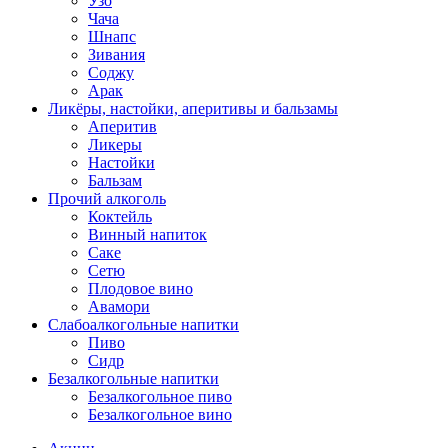
Узо
Чача
Шнапс
Зивания
Соджу
Арак
Ликёры, настойки, аперитивы и бальзамы
Аперитив
Ликеры
Настойки
Бальзам
Прочий алкоголь
Коктейль
Винный напиток
Саке
Сетю
Плодовое вино
Авамори
Слабоалкогольные напитки
Пиво
Сидр
Безалкогольные напитки
Безалкогольное пиво
Безалкогольное вино