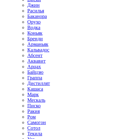
Джин
Расилья
Баканора
Орухо
Водка
Коньяк
Бренди
Арманьяк
Кальвадос
Абсент
Аквавит
Арцах
Байцзю
Граппа
Дистиллят
Кашаса
Марк
Мескаль
Писко
Ракия
Ром
Самогон
Сотол
Текила