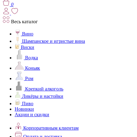
0
Весь каталог
Вино
Шампанское и игристые вина
Виски
Водка
Коньяк
Ром
Крепкий алкоголь
Ликёры и настойки
Пиво
Новинки
Акции и скидки
Корпоративным клиентам
Оплата и доставка