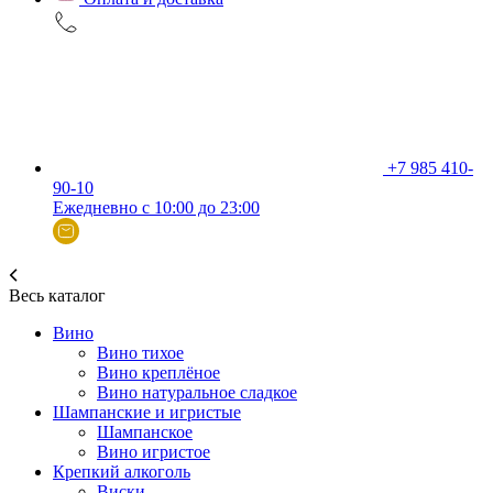
+7 985 410-
90-10
Ежедневно с 10:00 до 23:00
Весь каталог
Вино
Вино тихое
Вино креплёное
Вино натуральное сладкое
Шампанские и игристые
Шампанское
Вино игристое
Крепкий алкоголь
Виски