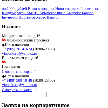
до 1000 рублей
Вино в подарок
Новозеландский совиньон
Киндзмараули
Кьянти
Крымское вино
Амароне
Бароло
Брунелло
Портвейн
Херес
Вермут
Наличие
Мичуринский пр., д 16
Ломоносовский проспект
◆
Нет в наличии
+7 (985) 761-63-24
(10:00–23:00)
vinoteki.ru@yandex.ru
Воротынская ул., д 16
Планерная
Смотреть на карте
◆
Нет в наличии
+7 (499) 500-19-48
(10:00–23:00)
vinoteki.ru@yandex.ru
Смотреть на карте
Заявка на корпоративное