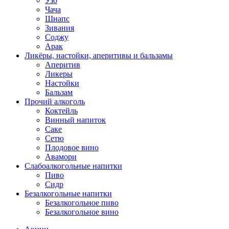
Узо
Чача
Шнапс
Зивания
Соджу
Арак
Ликёры, настойки, аперитивы и бальзамы
Аперитив
Ликеры
Настойки
Бальзам
Прочий алкоголь
Коктейль
Винный напиток
Саке
Сетю
Плодовое вино
Авамори
Слабоалкогольные напитки
Пиво
Сидр
Безалкогольные напитки
Безалкогольное пиво
Безалкогольное вино