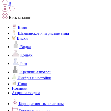
0
Весь каталог
Вино
Шампанское и игристые вина
Виски
Водка
Коньяк
Ром
Крепкий алкоголь
Ликёры и настойки
Пиво
Новинки
Акции и скидки
Корпоративным клиентам
Оплата и доставка