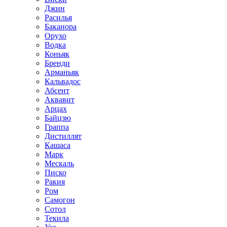
Джин
Расилья
Баканора
Орухо
Водка
Коньяк
Бренди
Арманьяк
Кальвадос
Абсент
Аквавит
Арцах
Байцзю
Граппа
Дистиллят
Кашаса
Марк
Мескаль
Писко
Ракия
Ром
Самогон
Сотол
Текила