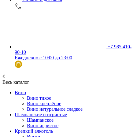
+7 985 410-
90-10
Ежедневно с 10:00 до 23:00
Весь каталог
Вино
Вино тихое
Вино креплёное
Вино натуральное сладкое
Шампанские и игристые
Шампанское
Вино игристое
Крепкий алкоголь
Виски