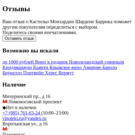
Отзывы
Ваш отзыв о Кастильо Монхардин Шардоне Баррика поможет
другим покупателям определиться с выбором.
Поделитесь своими впечатлениями.
Оставить отзыв
Возможно вы искали
до 1000 рублей
Вино в подарок
Новозеландский совиньон
Киндзмараули
Кьянти
Крымское вино
Амароне
Бароло
Брунелло
Портвейн
Херес
Вермут
Наличие
Мичуринский пр., д 16
Ломоносовский проспект
◆
Нет в наличии
+7 (985) 761-63-24
(10:00–23:00)
vinoteki.ru@yandex.ru
Воротынская ул., д 16
Планерная