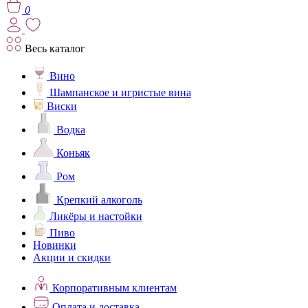
0
Весь каталог
Вино
Шампанское и игристые вина
Виски
Водка
Коньяк
Ром
Крепкий алкоголь
Ликёры и настойки
Пиво
Новинки
Акции и скидки
Корпоративным клиентам
Оплата и доставка