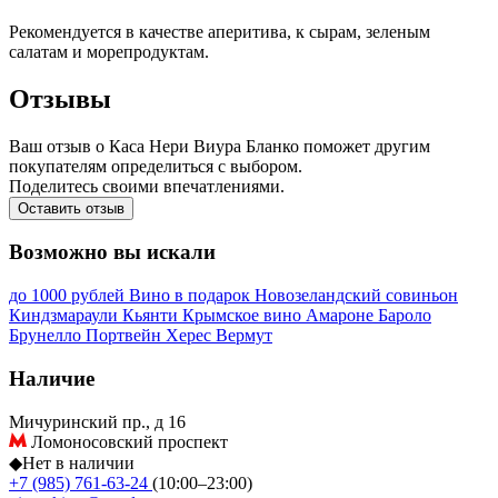
Рекомендуется в качестве аперитива, к сырам, зеленым
салатам и морепродуктам.
Отзывы
Ваш отзыв о Каса Нери Виура Бланко поможет другим
покупателям определиться с выбором.
Поделитесь своими впечатлениями.
Оставить отзыв
Возможно вы искали
до 1000 рублей
Вино в подарок
Новозеландский совиньон
Киндзмараули
Кьянти
Крымское вино
Амароне
Бароло
Брунелло
Портвейн
Херес
Вермут
Наличие
Мичуринский пр., д 16
Ломоносовский проспект
◆
Нет в наличии
+7 (985) 761-63-24
(10:00–23:00)