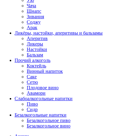
Узо
Чача
Шнапс
Зивания
Соджу
Арак
Ликёры, настойки, аперитивы и бальзамы
Аперитив
Ликеры
Настойки
Бальзам
Прочий алкоголь
Коктейль
Винный напиток
Саке
Сетю
Плодовое вино
Авамори
Слабоалкогольные напитки
Пиво
Сидр
Безалкогольные напитки
Безалкогольное пиво
Безалкогольное вино