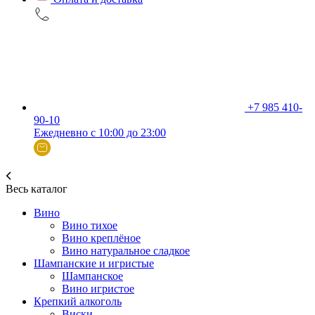
+7 985 410-
90-10
Ежедневно с 10:00 до 23:00
Весь каталог
Вино
Вино тихое
Вино креплёное
Вино натуральное сладкое
Шампанские и игристые
Шампанское
Вино игристое
Крепкий алкоголь
Виски