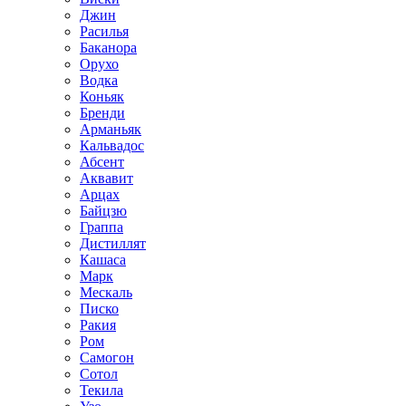
Джин
Расилья
Баканора
Орухо
Водка
Коньяк
Бренди
Арманьяк
Кальвадос
Абсент
Аквавит
Арцах
Байцзю
Граппа
Дистиллят
Кашаса
Марк
Мескаль
Писко
Ракия
Ром
Самогон
Сотол
Текила