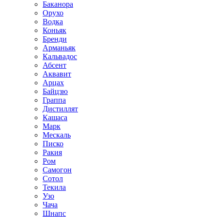
Баканора
Орухо
Водка
Коньяк
Бренди
Арманьяк
Кальвадос
Абсент
Аквавит
Арцах
Байцзю
Граппа
Дистиллят
Кашаса
Марк
Мескаль
Писко
Ракия
Ром
Самогон
Сотол
Текила
Узо
Чача
Шнапс