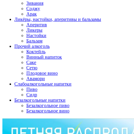
Зивания
Соджу
Арак
Ликёры, настойки, аперитивы и бальзамы
Аперитив
Ликеры
Настойки
Бальзам
Прочий алкоголь
Коктейль
Винный напиток
Саке
Сетю
Плодовое вино
Авамори
Слабоалкогольные напитки
Пиво
Сидр
Безалкогольные напитки
Безалкогольное пиво
Безалкогольное вино