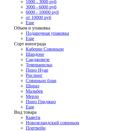
1000 - 3000 руб
3000 - 6000 руб
6000 - 10000 руб
от 10000 руб
Еще
Объем и упаковка
Подарочная упаковка
Еще
Сорт винограда
Каберне Совиньон
Шардоне
Санджовезе
Темпранильо
Пино Нуар
Рислинг
Совиньон блан
Шираз
Мальбек
Мерло
Пино Гриджио
Еще
Вид товара
Кьянти
Новозеландский совиньон
Портвейн