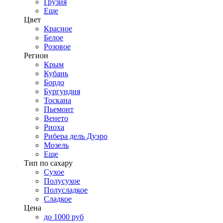
Грузия
Еще
Цвет
Красное
Белое
Розовое
Регион
Крым
Кубань
Бордо
Бургундия
Тоскана
Пьемонт
Венето
Риоха
Рибера дель Дуэро
Мозель
Еще
Тип по сахару
Сухое
Полусухое
Полусладкое
Сладкое
Цена
до 1000 руб