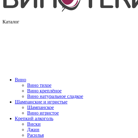
Каталог
Вино
Вино тихое
Вино креплёное
Вино натуральное сладкое
Шампанские и игристые
Шампанское
Вино игристое
Крепкий алкоголь
Виски
Джин
Расилья