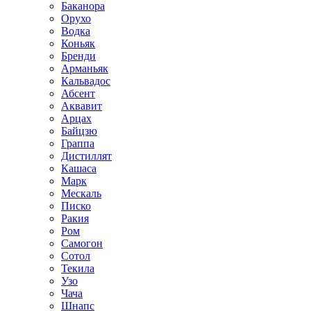
Баканора
Орухо
Водка
Коньяк
Бренди
Арманьяк
Кальвадос
Абсент
Аквавит
Арцах
Байцзю
Граппа
Дистиллят
Кашаса
Марк
Мескаль
Писко
Ракия
Ром
Самогон
Сотол
Текила
Узо
Чача
Шнапс