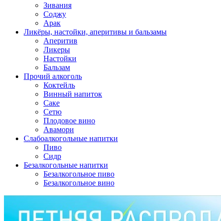
Зивания
Соджу
Арак
Ликёры, настойки, аперитивы и бальзамы
Аперитив
Ликеры
Настойки
Бальзам
Прочий алкоголь
Коктейль
Винный напиток
Саке
Сетю
Плодовое вино
Авамори
Слабоалкогольные напитки
Пиво
Сидр
Безалкогольные напитки
Безалкогольное пиво
Безалкогольное вино