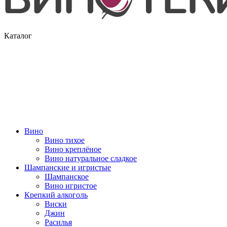
Каталог
Вино
Вино тихое
Вино креплёное
Вино натуральное сладкое
Шампанские и игристые
Шампанское
Вино игристое
Крепкий алкоголь
Виски
Джин
Расилья