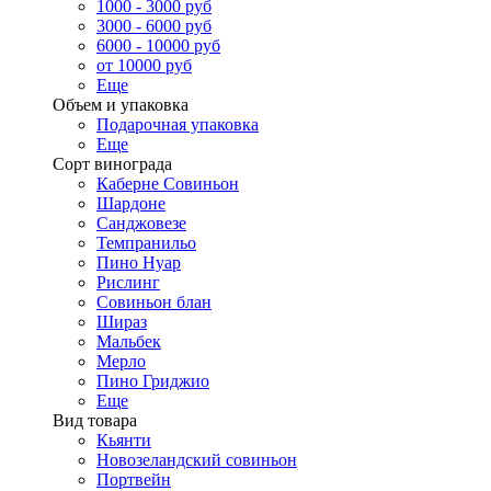
1000 - 3000 руб
3000 - 6000 руб
6000 - 10000 руб
от 10000 руб
Еще
Объем и упаковка
Подарочная упаковка
Еще
Сорт винограда
Каберне Совиньон
Шардоне
Санджовезе
Темпранильо
Пино Нуар
Рислинг
Совиньон блан
Шираз
Мальбек
Мерло
Пино Гриджио
Еще
Вид товара
Кьянти
Новозеландский совиньон
Портвейн