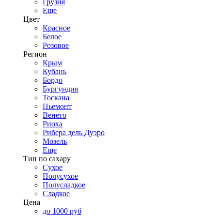
Грузия
Еще
Цвет
Красное
Белое
Розовое
Регион
Крым
Кубань
Бордо
Бургундия
Тоскана
Пьемонт
Венето
Риоха
Рибера дель Дуэро
Мозель
Еще
Тип по сахару
Сухое
Полусухое
Полусладкое
Сладкое
Цена
до 1000 руб