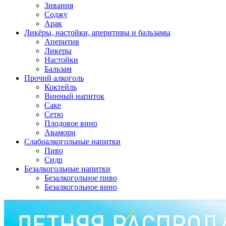
Зивания
Соджу
Арак
Ликёры, настойки, аперитивы и бальзамы
Аперитив
Ликеры
Настойки
Бальзам
Прочий алкоголь
Коктейль
Винный напиток
Саке
Сетю
Плодовое вино
Авамори
Слабоалкогольные напитки
Пиво
Сидр
Безалкогольные напитки
Безалкогольное пиво
Безалкогольное вино