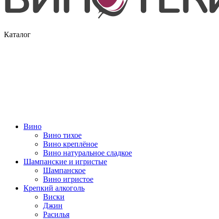
Каталог
Вино
Вино тихое
Вино креплёное
Вино натуральное сладкое
Шампанские и игристые
Шампанское
Вино игристое
Крепкий алкоголь
Виски
Джин
Расилья