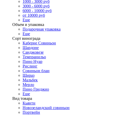
1000 - 3000 руб
3000 - 6000 руб
6000 - 10000 руб
от 10000 руб
Еще
Объем и упаковка
Подарочная упаковка
Еще
Сорт винограда
Каберне Совиньон
Шардоне
Санджовезе
Темпранильо
Пино Нуар
Рислинг
Совиньон блан
Шираз
Мальбек
Мерло
Пино Гриджио
Еще
Вид товара
Кьянти
Новозеландский совиньон
Портвейн