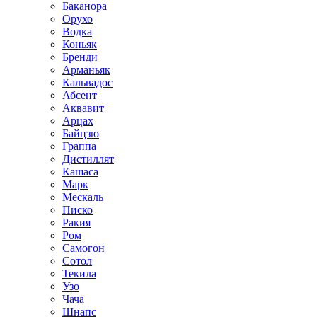
Баканора
Орухо
Водка
Коньяк
Бренди
Арманьяк
Кальвадос
Абсент
Аквавит
Арцах
Байцзю
Граппа
Дистиллят
Кашаса
Марк
Мескаль
Писко
Ракия
Ром
Самогон
Сотол
Текила
Узо
Чача
Шнапс