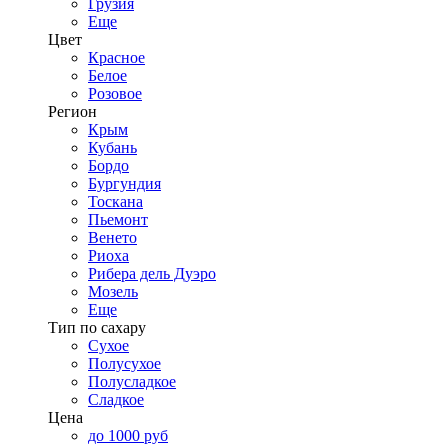
Грузия
Еще
Цвет
Красное
Белое
Розовое
Регион
Крым
Кубань
Бордо
Бургундия
Тоскана
Пьемонт
Венето
Риоха
Рибера дель Дуэро
Мозель
Еще
Тип по сахару
Сухое
Полусухое
Полусладкое
Сладкое
Цена
до 1000 руб