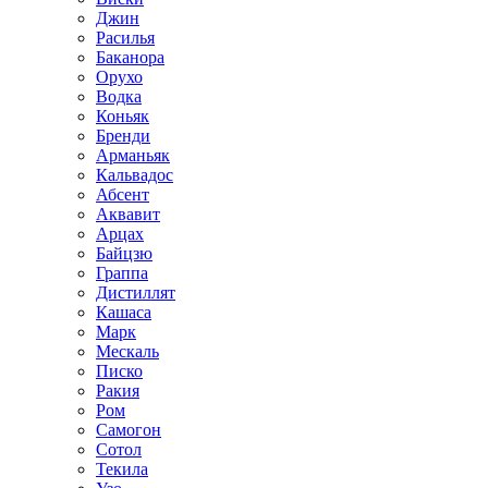
Джин
Расилья
Баканора
Орухо
Водка
Коньяк
Бренди
Арманьяк
Кальвадос
Абсент
Аквавит
Арцах
Байцзю
Граппа
Дистиллят
Кашаса
Марк
Мескаль
Писко
Ракия
Ром
Самогон
Сотол
Текила