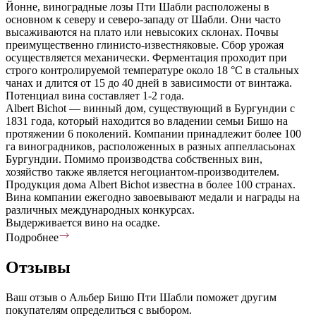
Йонне, виноградные лозы Пти Шабли расположены в
основном к северу и северо-западу от Шабли. Они часто
высаживаются на плато или невысоких склонах. Почвы
преимущественно глинисто-известняковые. Сбор урожая
осуществляется механически. Ферментация проходит при
строго контролируемой температуре около 18 °C в стальных
чанах и длится от 15 до 40 дней в зависимости от винтажа.
Потенциал вина составляет 1-2 года.
Albert Bichot — винный дом, существующий в Бургундии с
1831 года, который находится во владении семьи Бишо на
протяжении 6 поколений. Компании принадлежит более 100
га виноградников, расположенных в разных аппелласьонах
Бургундии. Помимо производства собственных вин,
хозяйство также является негоциантом-производителем.
Продукция дома Albert Bichot известна в более 100 странах.
Вина компании ежегодно завоевывают медали и награды на
различных международных конкурсах.
Выдерживается вино на осадке.
Подробнее
Отзывы
Ваш отзыв о Альбер Бишо Пти Шабли поможет другим
покупателям определиться с выбором.