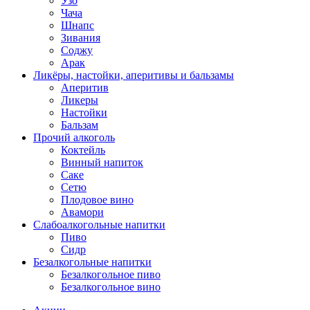
Узо
Чача
Шнапс
Зивания
Соджу
Арак
Ликёры, настойки, аперитивы и бальзамы
Аперитив
Ликеры
Настойки
Бальзам
Прочий алкоголь
Коктейль
Винный напиток
Саке
Сетю
Плодовое вино
Авамори
Слабоалкогольные напитки
Пиво
Сидр
Безалкогольные напитки
Безалкогольное пиво
Безалкогольное вино