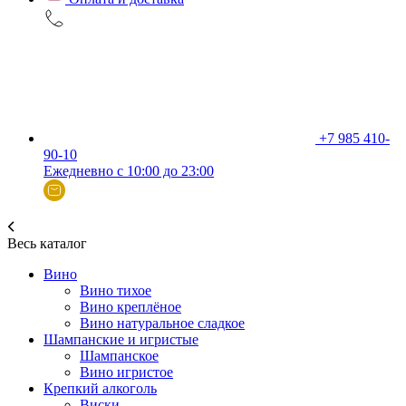
+7 985 410-
90-10
Ежедневно с 10:00 до 23:00
Весь каталог
Вино
Вино тихое
Вино креплёное
Вино натуральное сладкое
Шампанские и игристые
Шампанское
Вино игристое
Крепкий алкоголь
Виски