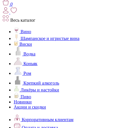
0
Весь каталог
Вино
Шампанское и игристые вина
Виски
Водка
Коньяк
Ром
Крепкий алкоголь
Ликёры и настойки
Пиво
Новинки
Акции и скидки
Корпоративным клиентам
Оплата и доставка