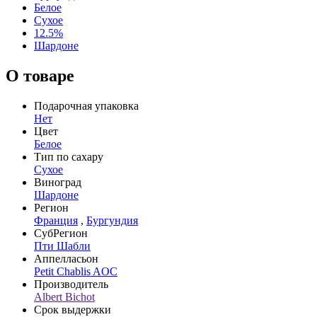
Белое
Сухое
12.5%
Шардоне
О товаре
Подарочная упаковка
Нет
Цвет
Белое
Тип по сахару
Сухое
Виноград
Шардоне
Регион
Франция
,
Бургундия
СубРегион
Пти Шабли
Аппелласьон
Petit Chablis AOC
Производитель
Albert Bichot
Срок выдержки